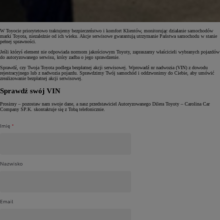
W Toyocie priorytetowo traktujemy bezpieczeństwo i komfort Klientów, monitorując działanie samochodów
marki Toyota, niezależnie od ich wieku. Akcje serwisowe gwarantują utrzymanie Państwa samochodu w stanie
pełnej sprawności.
Jeśli któryś element nie odpowiada normom jakościowym Toyoty, zapraszamy właścicieli wybranych pojazdów
do autoryzowanego serwisu, który zadba o jego sprawdzenie.
Sprawdź, czy Twoja Toyota podlega bezpłatnej akcji serwisowej. Wprowadź nr nadwozia (VIN) z dowodu
rejestracyjnego lub z nadwozia pojazdu. Sprawdzimy Twój samochód i oddzwonimy do Ciebie, aby umówić
zrealizowanie bezpłatnej akcji serwisowej.
Sprawdź swój VIN
Prosimy – pozostaw nam swoje dane, a nasz przedstawiciel Autoryzowanego Dilera Toyoty – Carolina Car
Company SP.K. skontaktuje się z Tobą telefonicznie.
Imię
Nazwisko
Email