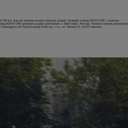
0 000 km. Rata nie obejmuje kosztów rejestracji pojazdu. Szczegóły Leasing KINTO ONE i ostateczne
asing KINTO ONE pobierane są opłaty przewidziane w Tabeli Opłat i Prowizji. Niniejszy materiał przeznaczony
. Finansującym jest Toyota Leasing Polska Sp. z o.o., ul. Wołoska 22, 02-675 Warszawa.