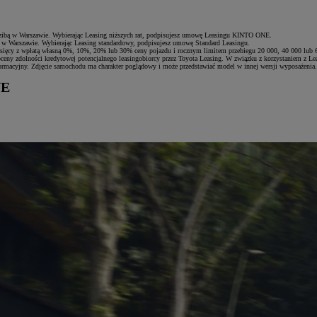
edzibą w Warszawie. Wybierając Leasing niższych rat, podpisujesz umowę Leasingu KINTO ONE.
bą w Warszawie. Wybierając Leasing standardowy, podpisujesz umowę Standard Leasingu.
ięcy z wpłatą własną 0%, 10%, 20% lub 30% ceny pojazdu i rocznym limitem przebiegu 20 000, 40 000 lub 6
oceny zdolności kredytowej potencjalnego leasingobiorcy przez Toyota Leasing. W związku z korzystaniem z Le
nformacyjny. Zdjęcie samochodu ma charakter poglądowy i może przedstawiać model w innej wersji wyposażenia
NE