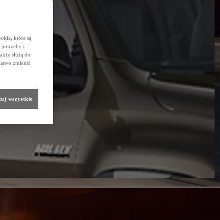
okie, które są
potrzeby i
także służą do
łatwo zmienić
uj wszystkie