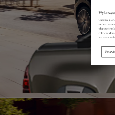
Wykorzystu
Chcemy ułatwi
umieszczane 
ulepszać funk
celów reklamo
ich ustawieni
Ustawie