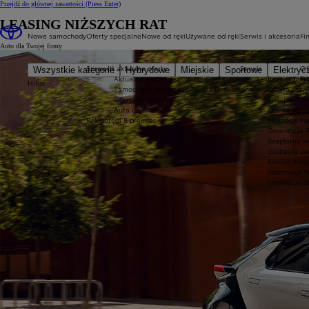
Przejdź do głównej zawartości
(Press Enter)
LEASING NIŻSZYCH RAT
Nowe samochody
Oferty specjalne
Nowe od ręki
Używane od ręki
Serwis i akcesoria
Fi
Auto dla Twojej firmy
Sprawdź aktualne oferty
Serwis
Of
Wszystkie kategorie
Hybrydowe
Miejskie
Sportowe
Elektryc
Aktualne promocje
Rezerwacja 
To
Hilux
Samochody dostawcze Toyota Professional
Oferta serw
Oferta biznesowa
Specjalna o
Auta używane
Oferta serwi
Rok potęgi 8 premier
Promocje i 
Pł
Gwarancje T
Bezpłatne a
Globalna ak
Pomoc drogo
Informacje 
Innowacje d