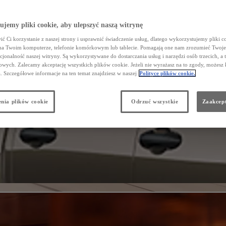
jemy pliki cookie, aby ulepszyć naszą witrynę
ć Ci korzystanie z naszej strony i usprawnić świadczenie usług, dlatego wykorzystujemy pliki co
na Twoim komputerze, telefonie komórkowym lub tablecie. Pomagają one nam zrozumieć Twoje 
cjonalność naszej witryny. Są wykorzystywane do dostarczania usług i narzędzi osób trzecich, a 
wych. Zalecamy akceptację wszystkich plików cookie. Jeżeli nie wyrażasz na to zgody, możesz 
a. Szczegółowe informacje na ten temat znajdziesz w naszej
Polityce plików cookie.
nia plików cookie
Odrzuć wszystkie
Zaakcept