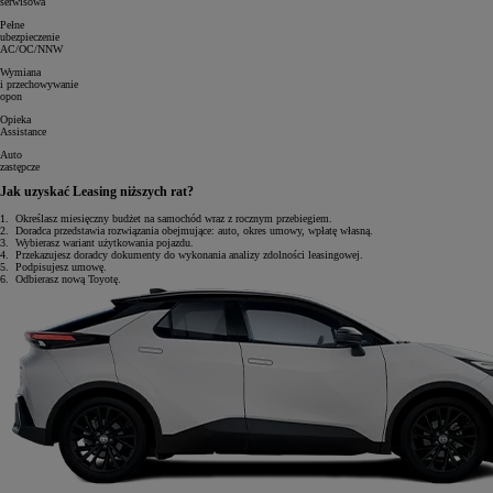
serwisowa
Pełne
ubezpieczenie
AC/OC/NNW
Wymiana
i przechowywanie
opon
Opieka
Assistance
Auto
zastępcze
Jak uzyskać Leasing niższych rat?
1.
Określasz miesięczny budżet na samochód wraz z rocznym przebiegiem.
2.
Doradca przedstawia rozwiązania obejmujące: auto, okres umowy, wpłatę własną.
3.
Wybierasz wariant użytkowania pojazdu.
4.
Przekazujesz doradcy dokumenty do wykonania analizy zdolności leasingowej.
5.
Podpisujesz umowę.
6.
Odbierasz nową Toyotę.