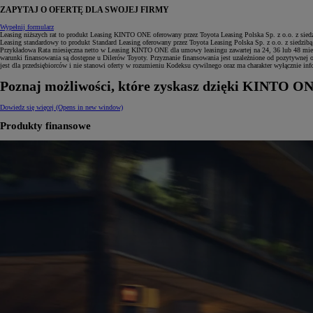
ZAPYTAJ O OFERTĘ DLA SWOJEJ FIRMY
Wypełnij formularz
Leasing niższych rat to produkt Leasing KINTO ONE oferowany przez Toyota Leasing Polska Sp. z o.o. z si
Leasing standardowy to produkt Standard Leasing oferowany przez Toyota Leasing Polska Sp. z o.o. z siedzi
Przykładowa Rata miesięczna netto w Leasing KINTO ONE dla umowy leasingu zawartej na 24, 36 lub 48 mies
warunki finansowania są dostępne u Dilerów Toyoty. Przyznanie finansowania jest uzależnione od pozytywnej 
jest dla przedsiębiorców i nie stanowi oferty w rozumieniu Kodeksu cywilnego oraz ma charakter wyłącznie i
Od
117 670 zł
netto
Poznaj możliwości, które zyskasz dzięki KINTO O
PROACE CITY
RÓWNIEŻ ELECTRIC
Dowiedz się więcej
(Opens in new window)
Produkty finansowe