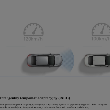
Inteligentny tempomat adaptacyjny (iACC)
Inteligentny tempomat adaptacyjny utrzymuje stały zadany dystans od poprzedzającego auta. Jeżeli odległość
zacznie się zmniejszać, tempomat automatycznie zacznie hamować i uruchomi światła stop.