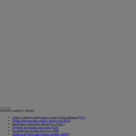
TOYOTA SAFETY SENSE
Układ wczesnego reagowania w razie ryzyka zderzenia (PCS)
Układ rozpoznawania znaków drogowych (RSA)
Inteligentny tempomat adaptacyjny (iACC)
Asystent utrzymania pasa ruchu (LTA)
Automatyczne światła drogowe (AHB)
Układ awaryjnego zatrzymania pojazdu (EDSS)