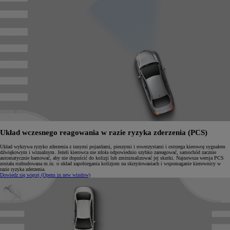
Układ wczesnego reagowania w razie ryzyka zderzenia (PCS)
Układ wykrywa ryzyko zderzenia z innymi pojazdami, pieszymi i rowerzystami i ostrzega kierowcę sygnałem
dźwiękowym i wizualnym. Jeżeli kierowca nie zdoła odpowiednio szybko zareagować, samochód zacznie
automatycznie hamować, aby nie dopuścić do kolizji lub zminimalizować jej skutki. Najnowsza wersja PCS
została rozbudowana m.in. o układ zapobiegania kolizjom na skrzyżowaniach i wspomaganie kierownicy w
razie ryzyka zderzenia.
Dowiedz się więcej
(Opens in new window)