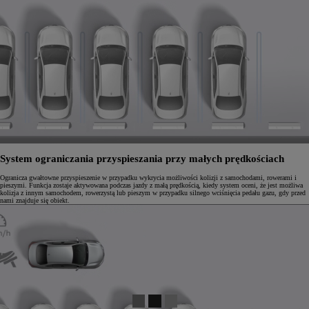
System ograniczania przyspieszania przy małych prędkościach
Ogranicza gwałtowne przyspieszenie w przypadku wykrycia możliwości kolizji z samochodami, rowerami i
pieszymi. Funkcja zostaje aktywowana podczas jazdy z małą prędkością, kiedy system oceni, że jest możliwa
kolizja z innym samochodem, rowerzystą lub pieszym w przypadku silnego wciśnięcia pedału gazu, gdy przed
nami znajduje się obiekt.