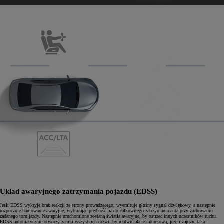
Układ awaryjnego zatrzymania pojazdu (EDSS)
Jeśli EDSS wykryje brak reakcji ze strony prowadzącego, wyemituje głośny sygnał dźwiękowy, a następnie
rozpocznie hamowanie awaryjne, wytracając prędkość aż do całkowitego zatrzymania auta przy zachowaniu
zadanego toru jazdy. Następnie uruchomione zostaną światła awaryjne, by ostrzec innych uczestników ruchu.
EDSS automatycznie otworzy zamki wszystkich drzwi, by ułatwić akcję ratunkową, jeżeli zajdzie taka