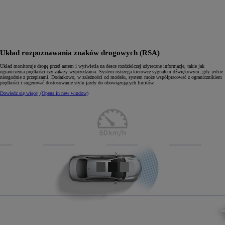
Układ rozpoznawania znaków drogowych (RSA)
Układ monitoruje drogę przed autem i wyświetla na desce rozdzielczej użyteczne informacje, takie jak
ograniczenia prędkości czy zakazy wyprzedzania. System ostrzega kierowcę sygnałem dźwiękowym, gdy jedzie
niezgodnie z przepisami. Dodatkowo, w zależności od modelu, system może współpracować z ogranicznikiem
prędkości i sugerować dostosowanie stylu jazdy do obowiązujących limitów.
Dowiedz się więcej
(Opens in new window)
0:05 / 0:10