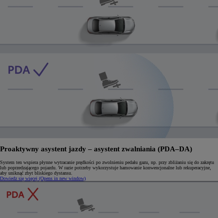
Proaktywny asystent jazdy – asystent zwalniania (PDA–DA)
System ten wspiera płynne wytracanie prędkości po zwolnieniu pedału gazu, np. przy zbliżaniu się do zakrętu
lub poprzedzającego pojazdu. W razie potrzeby wykorzystuje hamowanie konwencjonalne lub rekuperacyjne,
aby uniknąć zbyt bliskiego dystansu.
Dowiedz się więcej
(Opens in new window)