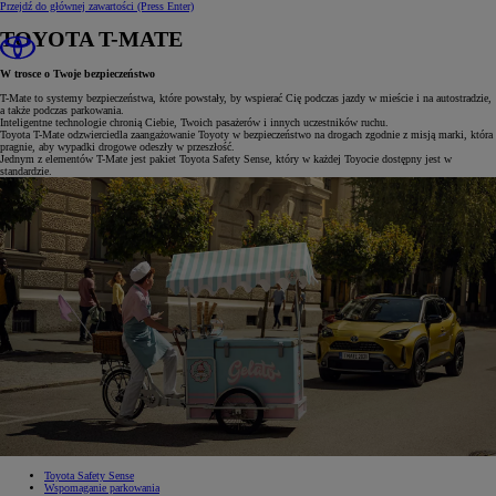
Przejdź do głównej zawartości
(Press Enter)
TOYOTA T-MATE
W trosce o Twoje bezpieczeństwo
T-Mate to systemy bezpieczeństwa, które powstały, by wspierać Cię podczas jazdy w mieście i na autostradzie,
a także podczas parkowania.
Inteligentne technologie chronią Ciebie, Twoich pasażerów i innych uczestników ruchu.
Toyota T-Mate odzwierciedla zaangażowanie Toyoty w bezpieczeństwo na drogach zgodnie z misją marki, która
pragnie, aby wypadki drogowe odeszły w przeszłość.
Jednym z elementów T-Mate jest pakiet Toyota Safety Sense, który w każdej Toyocie dostępny jest w
standardzie.
Toyota Safety Sense
Wspomaganie parkowania