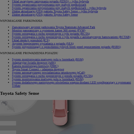
Układ awaryjnego zatrzymania pojazdu (EDSS)
– tylko hybryda
System ograniczania przyspieszania przy małych prędkościach
System ograniczania przyspieszania przy małych prędkościach
– tylko hybryda
Zdalne aktualizacje (OTA) pakietu Toyota Safety Sense
– tylko hybryda
Zdalne aktualizacje (OTA) pakietu Toyota Safety Sense
WSPOMAGANIE PARKOWANIA
Zaawansowany asystent parkowania Toyota Teammate Advanced Park
Monitor panoramiczny z systemem kamer 360 stopni (PVM)
System ostrzegania o ruchu poprzecznym z tyłu pojazdu (RCTA)
System ostrzegania o ruchu poprzecznym z tyłu pojazdu z automatycznym hamowaniem (RCTAB)
Układ detekcji przeszkód (ICS)
Asystent bezpiecznego wysiadania z pojazdu (SEA)
System przypominający o sprawdzeniu tylnych foteli przed opuszczeniem pojazdu (RSRS)
WSPOMAGANIE PROWADZENIA POJAZDU
System monitorowania martwego pola w lusterkach (BSM)
Adaptacyjne światła drogowe (AHS)
Kamera monitorująca kierowcę (DMC)
Toyota Smart Connect – zdarzenia drogowe
System automatycznego powiadamiania ratunkowego (eCall)
System ostrzegania o ruchu poprzecznym z przodu pojazdu (FCTA)
System monitorowania martwego pola w lusterkach (BSM)
System dodatkowego nastrojowego oświetlenia wnętrza diodami LED współpracujący z systemami
T-Mate
Toyota Safety Sense