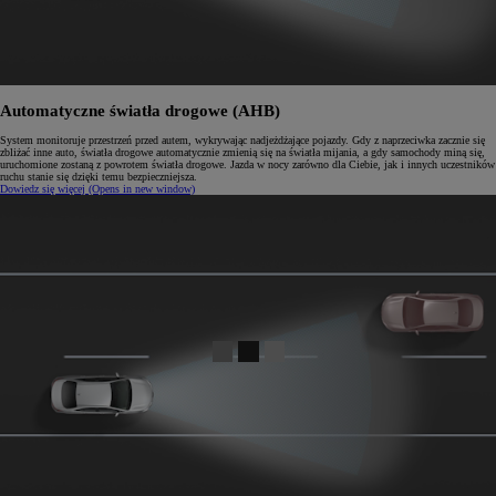
Automatyczne światła drogowe (AHB)
System monitoruje przestrzeń przed autem, wykrywając nadjeżdżające pojazdy. Gdy z naprzeciwka zacznie się
zbliżać inne auto, światła drogowe automatycznie zmienią się na światła mijania, a gdy samochody miną się,
uruchomione zostaną z powrotem światła drogowe. Jazda w nocy zarówno dla Ciebie, jak i innych uczestników
ruchu stanie się dzięki temu bezpieczniejsza.
Dowiedz się więcej
(Opens in new window)
0:05 / 0:12