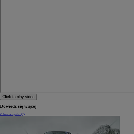
Od
117 670 zł
netto
PROACE CITY
RÓWNIEŻ ELECTRIC
Click to play video
Dowiedz się więcej
Zobacz wszystko (7)