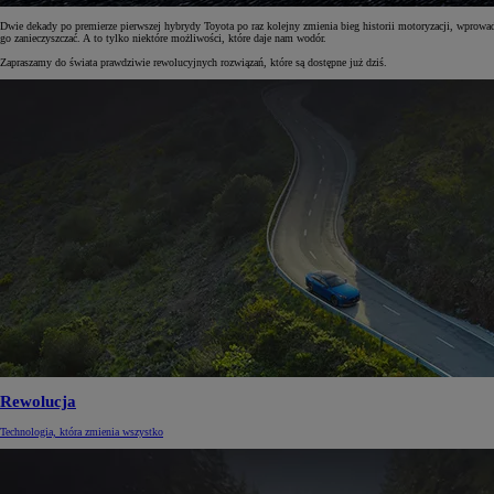
Dwie dekady po premierze pierwszej hybrydy Toyota po raz kolejny zmienia bieg historii motoryzacji, wprowa
go zanieczyszczać. A to tylko niektóre możliwości, które daje nam wodór.
Zapraszamy do świata prawdziwie rewolucyjnych rozwiązań, które są dostępne już dziś.
Rewolucja
Technologia, która zmienia wszystko