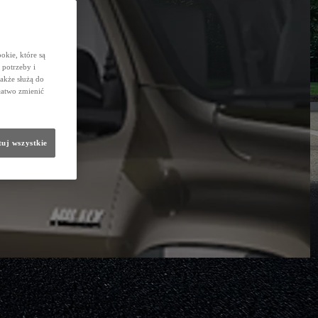
okie, które są
potrzeby i
także służą do
łatwo zmienić
uj wszystkie