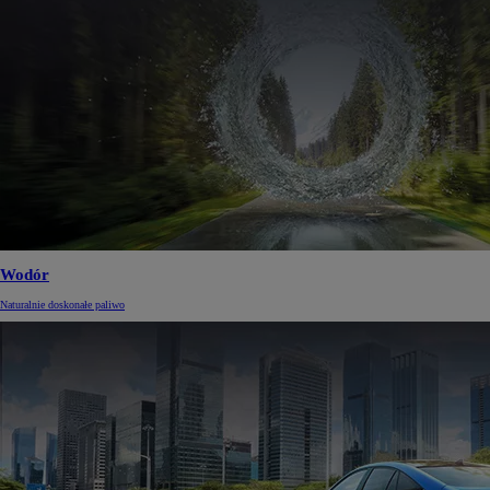
Wodór
Naturalnie doskonałe paliwo
Od
197 400 zł
netto
PROACE Max
RÓWNIEŻ ELECTRIC