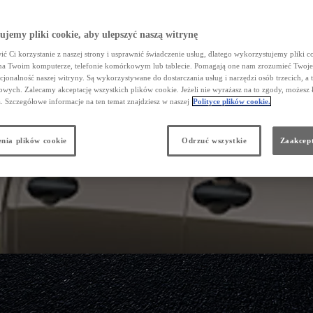
jemy pliki cookie, aby ulepszyć naszą witrynę
ć Ci korzystanie z naszej strony i usprawnić świadczenie usług, dlatego wykorzystujemy pliki co
na Twoim komputerze, telefonie komórkowym lub tablecie. Pomagają one nam zrozumieć Twoje 
cjonalność naszej witryny. Są wykorzystywane do dostarczania usług i narzędzi osób trzecich, a 
wych. Zalecamy akceptację wszystkich plików cookie. Jeżeli nie wyrażasz na to zgody, możesz 
a. Szczegółowe informacje na ten temat znajdziesz w naszej
Polityce plików cookie.
nia plików cookie
Odrzuć wszystkie
Zaakcept