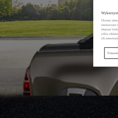
Wykorzystu
Chcemy ułatwi
umieszczane 
ulepszać funk
celów reklamo
ich ustawieni
Ustawie