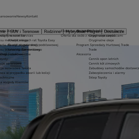
nansowanie
Newsy
Kontakt
erta dla firm
Ekobonus dla hybryd Toyoty
Oryginalne części i oleje Toyoty
zne
SUV i Terenowe
Rodzinne
Hybrydowe Plug-in
Dostawcze
wizyty w serwisie
yota Financial Services
Oferta dla osób z niepełnosprawnościami
Oryginalne części
isu mechanicznego
Kredyt niższych rat Toyota Easy
Oryginalne oleje
ferta dla aut po gwarancji podstawowej
Kredyt standardowy
Program Sprzedaży Hurtowej Trade
su blacharsko-lakierniczego
Leasing standardowy
Trade
usługi sezonowe
atności elektroniczne
Akcesoria
oyoty
Cennik opon letnich
kcje serwisowe
Cennik kół zimowych
cja serwisowa Takata
Zabudowy samochodów dostawcz
wa w przypadku awarii lub kolizji
Zabezpieczenia i alarmy
techniczne
Sklep Toyoty
la wygody Klientów