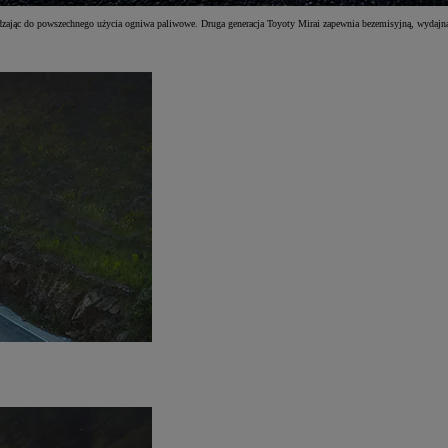
dzając do powszechnego użycia ogniwa paliwowe. Druga generacja Toyoty Mirai zapewnia bezemisyjną, wydajną 