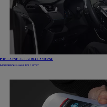
POPULARNE USŁUGI MECHANICZNE
Kompleksowa opieka dla Twojej Toyoty