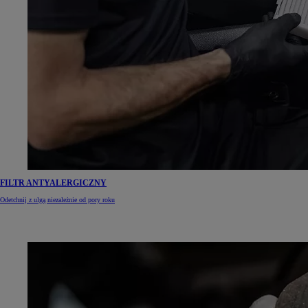
FILTR ANTYALERGICZNY
Odetchnij z ulgą niezależnie od pory roku