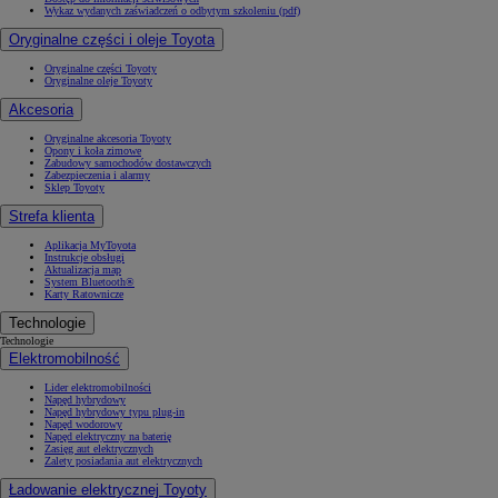
Wykaz wydanych zaświadczeń o odbytym szkoleniu (pdf)
Oryginalne części i oleje Toyota
Oryginalne części Toyoty
Oryginalne oleje Toyoty
Akcesoria
Oryginalne akcesoria Toyoty
Opony i koła zimowe
Zabudowy samochodów dostawczych
Zabezpieczenia i alarmy
Sklep Toyoty
Strefa klienta
Aplikacja MyToyota
Instrukcje obsługi
Aktualizacja map
System Bluetooth®
Karty Ratownicze
Technologie
Technologie
Elektromobilność
Lider elektromobilności
Napęd hybrydowy
Napęd hybrydowy typu plug-in
Napęd wodorowy
Napęd elektryczny na baterię
Zasięg aut elektrycznych
Zalety posiadania aut elektrycznych
Ładowanie elektrycznej Toyoty