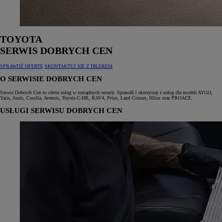
TOYOTA
SERWIS DOBRYCH CEN
SPRAWDŹ OFERTĘ
SKONTAKTUJ SIĘ Z DILEREM
O SERWISIE DOBRYCH CEN
Serwis Dobrych Cen to oferta usług w rozsądnych cenach. Sprawdź i skorzystaj z usług dla modeli AYGO,
Yaris, Auris, Corolla, Avensis, Toyota C‑HR, RAV4, Prius, Land Cruiser, Hilux oraz PROACE.
USŁUGI SERWISU DOBRYCH CEN