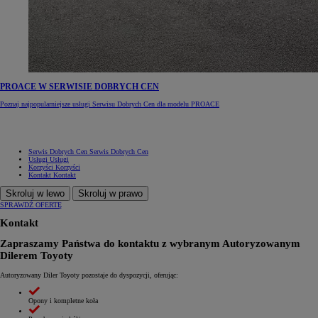
PROACE W SERWISIE DOBRYCH CEN
Poznaj najpopularniejsze usługi Serwisu Dobrych Cen dla modelu PROACE
Serwis Dobrych Cen
Serwis Dobrych Cen
Usługi
Usługi
Korzyści
Korzyści
Kontakt
Kontakt
Skroluj w lewo
Skroluj w prawo
SPRAWDŹ OFERTĘ
Kontakt
Zapraszamy Państwa do kontaktu z wybranym Autoryzowanym
Dilerem Toyoty
Autoryzowany Diler Toyoty pozostaje do dyspozycji, oferując:
Opony i kompletne koła