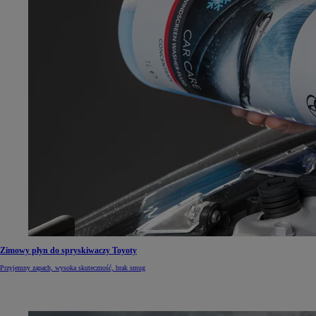
Zimowy płyn do spryskiwaczy Toyoty
Przyjemny zapach, wysoka skuteczność, brak smug