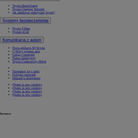
Toyota HomeCharge
Toyota Charging Network
Jak naładować elektryczną Toyotę?
Systemy bezpieczeństwa
Toyota T-Mate
System eCall
Komunikacja z autem
Nowa aplikacja MyToyota
Cyfrowy opiekun auta
Usługi Connected
Płatne subskrypcje
Toyota Connectivity Match
Skontaktuj się z nami
Polityka ciasteczek
Deklaracja dostępności
(Opens in new window)
(Opens in new window)
(Opens in new window)
(Opens in new window)
Partnerzy