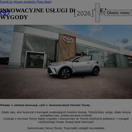
Przejdź do głównej zawartości
(Press Enter)
INNOWACYJNE USŁUGI DLA TWOJEJ
Otwórz menu
WYGODY
Witamy w centrum innowacji, czyli w Autoryzowanym Serwisie Toyoty.
Zależy nam, abyś korzystał z rozwiązań zwiększających komfort obsługi. Wdrożyliśmy usługi, dzięki którym
oszczędzisz czas, zyskasz poczucie swobody
a kontakt z serwisem Toyoty będzie wygodny i dostosowany do Twoich osobistych preferencji i wymagań
współczesnego świata. Poznaj nasze innowacje!
Autoryzowany Serwis Toyoty. Tutaj każdy szczegół ma znaczenie.