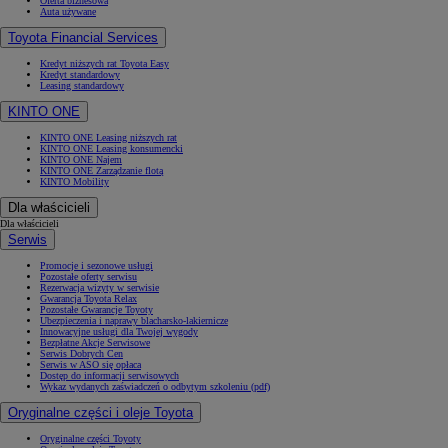
Oferta biznesowa
Auta używane
Toyota Financial Services
Kredyt niższych rat Toyota Easy
Kredyt standardowy
Leasing standardowy
KINTO ONE
KINTO ONE Leasing niższych rat
KINTO ONE Leasing konsumencki
KINTO ONE Najem
KINTO ONE Zarządzanie flotą
KINTO Mobility
Dla właścicieli
Dla właścicieli
Serwis
Promocje i sezonowe usługi
Pozostałe oferty serwisu
Rezerwacja wizyty w serwisie
Gwarancja Toyota Relax
Pozostałe Gwarancje Toyoty
Ubezpieczenia i naprawy blacharsko-lakiernicze
Innowacyjne usługi dla Twojej wygody
Bezpłatne Akcje Serwisowe
Serwis Dobrych Cen
Serwis w ASO się opłaca
Dostęp do informacji serwisowych
Wykaz wydanych zaświadczeń o odbytym szkoleniu (pdf)
Oryginalne części i oleje Toyota
Oryginalne części Toyoty