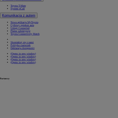
Toyota T-Mate
System eCall
Komunikacja z autem
Nowa aplikacja MyToyota
Cyfrowy opiekun auta
Usługi Connected
Płatne subskrypcje
Toyota Connectivity Match
Skontaktuj się z nami
Polityka ciasteczek
Deklaracja dostępności
(Opens in new window)
(Opens in new window)
(Opens in new window)
(Opens in new window)
Partnerzy