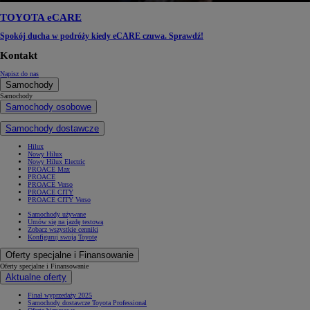
TOYOTA eCARE
Spokój ducha w podróży kiedy eCARE czuwa. Sprawdź!
Kontakt
Napisz do nas
Samochody
Samochody
Samochody osobowe
Samochody dostawcze
Hilux
Nowy Hilux
Nowy Hilux Electric
PROACE Max
PROACE
PROACE Verso
PROACE CITY
PROACE CITY Verso
Samochody używane
Umów się na jazdę testową
Zobacz wszystkie cenniki
Konfiguruj swoją Toyotę
Oferty specjalne i Finansowanie
Oferty specjalne i Finansowanie
Aktualne oferty
Finał wyprzedaży 2025
Samochody dostawcze Toyota Professional