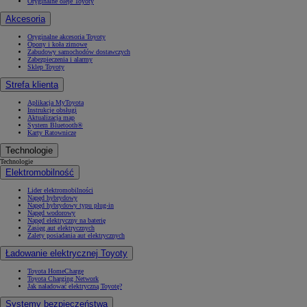
Oryginalne oleje Toyoty
Akcesoria
Oryginalne akcesoria Toyoty
Opony i koła zimowe
Zabudowy samochodów dostawczych
Zabezpieczenia i alarmy
Sklep Toyoty
Strefa klienta
Aplikacja MyToyota
Instrukcje obsługi
Aktualizacja map
System Bluetooth®
Karty Ratownicze
Technologie
Technologie
Elektromobilność
Lider elektromobilności
Napęd hybrydowy
Napęd hybrydowy typu plug-in
Napęd wodorowy
Napęd elektryczny na baterię
Zasięg aut elektrycznych
Zalety posiadania aut elektrycznych
Ładowanie elektrycznej Toyoty
Toyota HomeCharge
Toyota Charging Network
Jak naładować elektryczną Toyotę?
Systemy bezpieczeństwa