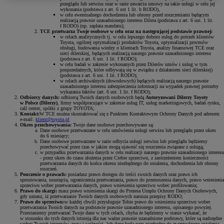
przeglądu lub serwisu oraz w razie zawarcia umowy na takie usługi w celu jej
wykonania (podstawa z art. 6 ust 1 lit. b RODO),
w celu ewentualnego dochodzenia lub obrony przed roszczeniami będącym
realizacją prawnie uzasadnionego interesu Dilera (podstawa z art. 6 ust. 1 lit.
f RODO) (np. zapłata mandatu);
TCE przetwarza Twoje osobowe w celu oraz na następującej podstawie prawnej:
w celach analitycznych tj. w celu lepszego doboru usług do potrzeb klientów
Toyota, ogólnej optymalizacji produktów Toyota, optymalizacji procesów
obsługi, budowania wiedzy o klientach Toyota, analizy finansowej TCE oraz
sieci dilerskiej, będących realizacją naszego prawnie uzasadnionego interesu
(podstawa z art. 6 ust. 1 lit. f RODO);
w celu badań w zakresie wykonanych przez Dilerów umów i usług w tym
posprzedażnych, które odbywają się w związku z działaniem sieci dilerskiej)
(podstawa z art. 6 ust. 1 lit. f RODO);
w celach archiwalnych (dowodowych) będących realizacją naszego prawnie
uzasadnionego interesu zabezpieczenia informacji na wypadek prawnej potrzeby
wykazania faktów (art. 6 ust. 1 lit. f RODO);
Odbiorcy danych:
odbiorcą Twoich danych osobowych będą
Autoryzowani Dilerzy Toyoty
w Polsce (Dilerzy)
, firmy współpracujące w zakresie usług IT, usług marketingowych, badań rynku,
call center, spółki z grupy TOYOTA;
Kontakt:
W TCE można skontaktować się z Punktem Kontaktowym Ochrony Danych pod adresem
e-mail:
klient@toyota.pl
Okres przechowywania:
Twoje dane osobowe przechowywane są:
Dane osobowe przetwarzane w celu umówienia usługi serwisu lub przeglądu przez okres
do 6 miesięcy;
Dane osobowe przetwarzane w razie odbycia usługi serwisu lub przeglądu będziemy
przechowywać przez czas w jakim mogą ujawnić się roszczenia związane z usługą;
w przypadku przetwarzania danych w celu realizacji naszego prawnie uzasadnionego interesu
- przez okres do czasu złożenia przez Ciebie sprzeciwu, z zastrzeżeniem konieczności
przetwarzania danych do końca okresu niezbędnego do ustalenia, dochodzenia lub obrony
roszczeń.
Pouczenie o prawach:
posiadasz prawo dostępu do treści swoich danych oraz prawo ich
sprostowania, usunięcia, ograniczenia przetwarzania, prawo do przenoszenia danych, prawo wniesienia
sprzeciwu wobec przetwarzania danych, prawo wniesienia sprzeciwu wobec profilowania;
Prawo do skargi:
masz prawo wniesienia skargi do Prezesa Urzędu Ochrony Danych Osobowych,
gdy uznasz, iż przetwarzanie Twoich danych osobowych narusza przepisy RODO;
Prawo do sprzeciwu:
w każdej chwili przysługuje Tobie prawo do wniesienia sprzeciwu wobec
przetwarzania Twoich danych na podstawie prawnie uzasadnionego interesu, opisanego powyżej.
Przestaniemy przetwarzać Twoje dane w tych celach, chyba że będziemy w stanie wykazać, że
w stosunku do tych danych istnieją dla nas ważne prawnie uzasadnione podstawy, które są nadrzędne
wobec Twoich interesów, praw i wolności, lub dane będą nam niezbędne do ewentualnego ustalenia,