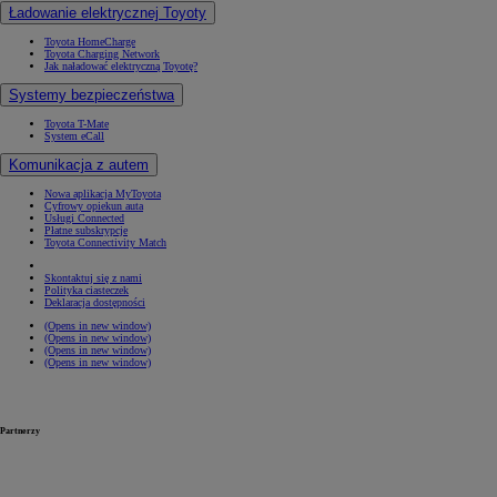
Ładowanie elektrycznej Toyoty
Toyota HomeCharge
Toyota Charging Network
Jak naładować elektryczną Toyotę?
Systemy bezpieczeństwa
Toyota T-Mate
System eCall
Komunikacja z autem
Nowa aplikacja MyToyota
Cyfrowy opiekun auta
Usługi Connected
Płatne subskrypcje
Toyota Connectivity Match
Skontaktuj się z nami
Polityka ciasteczek
Deklaracja dostępności
(Opens in new window)
(Opens in new window)
(Opens in new window)
(Opens in new window)
Partnerzy