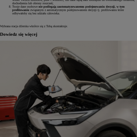
dochodzenia lub obrony roszczeń;
Twoje dane osobowe
nie podlegają zautomatyzowanemu podejmowaniu decyzji, w tym
profilowaniu
związanym z automatycznym podejmowaniem decyzji tj. profilowaniu które
odbywałoby się bez udziału człowieka.
Wybrana stacja dilerska wkrótce się z Tobą skontaktuje.
Dowiedz się więcej