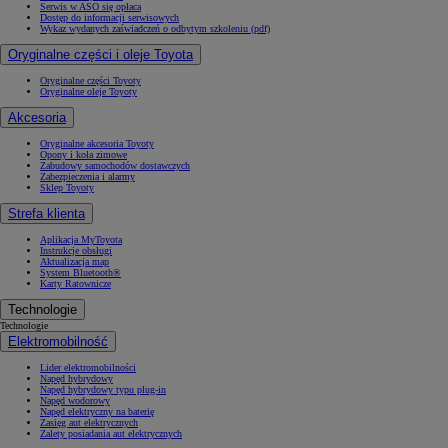
Serwis w ASO się opłaca
Dostęp do informacji serwisowych
Wykaz wydanych zaświadczeń o odbytym szkoleniu (pdf)
Oryginalne części i oleje Toyota
Oryginalne części Toyoty
Oryginalne oleje Toyoty
Akcesoria
Oryginalne akcesoria Toyoty
Opony i koła zimowe
Zabudowy samochodów dostawczych
Zabezpieczenia i alarmy
Sklep Toyoty
Strefa klienta
Aplikacja MyToyota
Instrukcje obsługi
Aktualizacja map
System Bluetooth®
Karty Ratownicze
Technologie
Technologie
Elektromobilność
Lider elektromobilności
Napęd hybrydowy
Napęd hybrydowy typu plug-in
Napęd wodorowy
Napęd elektryczny na baterię
Zasięg aut elektrycznych
Zalety posiadania aut elektrycznych