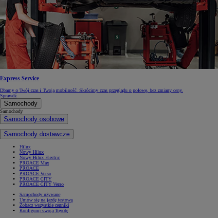
Express Service
Dbamy o Twój czas i Twoją mobilność. Skrócimy czas przeglądu o połowę, bez zmiany ceny.
Sprawdź
Samochody
Samochody
Samochody osobowe
Samochody dostawcze
Hilux
Nowy Hilux
Nowy Hilux Electric
PROACE Max
PROACE
PROACE Verso
PROACE CITY
PROACE CITY Verso
Samochody używane
Umów się na jazdę testową
Zobacz wszystkie cenniki
Konfiguruj swoją Toyotę