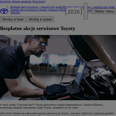
Przejdź do głównej zawartości
(Press Enter)
Bezpłatne akcje serwisowe – sprawdź swój pojazd
Bezpłatne akcje serwisowe – sprawdź swój pojazd
Globalna akcja serwisowa wymiany poduszek TAKATA
Globalna akcja serwisowa wymiany poduszek
Otwórz menu
TAKATA
Skroluj w lewo
Skroluj w prawo
Bezpłatne akcje serwisowe Toyoty
W myśl zasady ”Customer first”* Toyota priorytetowo traktuje bezpieczeństwo i komfort Klientów,
monitorując działanie samochodów marki Toyota, niezależnie od ich wieku.
Jeśli któryś element nie odpowiada normom jakościowym Toyoty, wzywamy właścicieli wybranych pojazdów