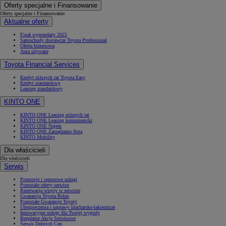
Oferty specjalne i Finansowanie
Oferty specjalne i Finansowanie
Aktualne oferty
Finał wyprzedaży 2025
Samochody dostawcze Toyota Professional
Oferta biznesowa
Auta używane
Toyota Financial Services
Kredyt niższych rat Toyota Easy
Kredyt standardowy
Leasing standardowy
KINTO ONE
KINTO ONE Leasing niższych rat
KINTO ONE Leasing konsumencki
KINTO ONE Najem
KINTO ONE Zarządzanie flotą
KINTO Mobility
Dla właścicieli
Dla właścicieli
Serwis
Promocje i sezonowe usługi
Pozostałe oferty serwisu
Rezerwacja wizyty w serwisie
Gwarancja Toyota Relax
Pozostałe Gwarancje Toyoty
Ubezpieczenia i naprawy blacharsko-lakiernicze
Innowacyjne usługi dla Twojej wygody
Bezpłatne Akcje Serwisowe
Serwis Dobrych Cen