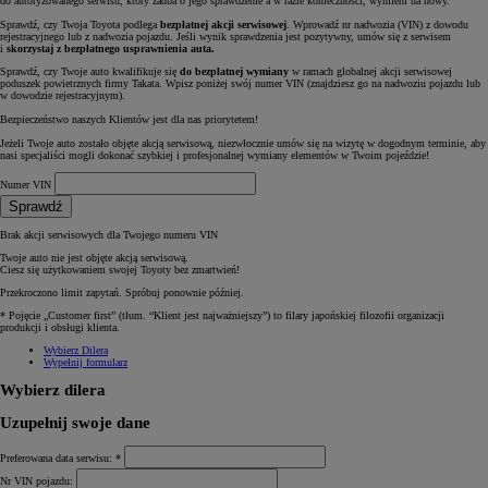
do autoryzowanego serwisu, który zadba o jego sprawdzenie a w razie konieczności, wymieni na nowy.
Sprawdź, czy Twoja Toyota podlega
bezpłatnej akcji serwisowej
. Wprowadź nr nadwozia (VIN) z dowodu
rejestracyjnego lub z nadwozia pojazdu. Jeśli wynik sprawdzenia jest pozytywny, umów się z serwisem
i
skorzystaj z bezpłatnego usprawnienia auta.
Sprawdź, czy Twoje auto kwalifikuje się
do bezpłatnej wymiany
w ramach globalnej akcji serwisowej
poduszek powietrznych firmy Takata. Wpisz poniżej swój numer VIN (znajdziesz go na nadwoziu pojazdu lub
w dowodzie rejestracyjnym).
Bezpieczeństwo naszych Klientów jest dla nas priorytetem!
Jeżeli Twoje auto zostało objęte akcją serwisową, niezwłocznie umów się na wizytę w dogodnym terminie, aby
nasi specjaliści mogli dokonać szybkiej i profesjonalnej wymiany elementów w Twoim pojeździe!
Numer VIN
Sprawdź
Brak akcji serwisowych dla Twojego numeru VIN
Twoje auto nie jest objęte akcją serwisową.
Ciesz się użytkowaniem swojej Toyoty bez zmartwień!
Przekroczono limit zapytań. Spróbuj ponownie później.
* Pojęcie „Customer first” (tłum. “Klient jest najważniejszy”) to filary japońskiej filozofii organizacji
produkcji i obsługi klienta.
Wybierz Dilera
Wypełnij formularz
Wybierz dilera
Uzupełnij swoje dane
Preferowana data serwisu: *
Nr VIN pojazdu: