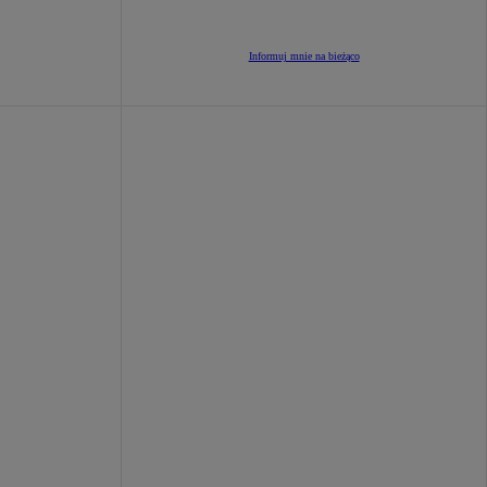
rso
:
Informuj mnie na bieżąco