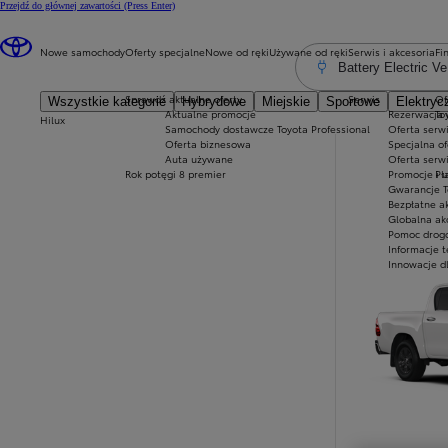
Przejdź do głównej zawartości
(Press Enter)
Nowe samochody
Oferty specjalne
Nowe od ręki
Używane od ręki
Serwis i akcesoria
Fi
Battery Electric Ve
Sprawdź aktualne oferty
Serwis
Of
Wszystkie kategorie
Hybrydowe
Miejskie
Sportowe
Elektryc
Aktualne promocje
Rezerwacja 
To
Hilux
Samochody dostawcze Toyota Professional
Oferta serw
Oferta biznesowa
Specjalna o
Auta używane
Oferta serwi
Rok potęgi 8 premier
Promocje i 
Pł
Gwarancje T
Bezpłatne a
Globalna ak
Pomoc drogo
Informacje 
Innowacje d