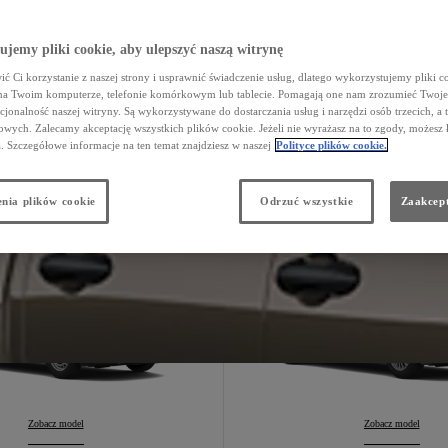
jemy pliki cookie, aby ulepszyć naszą witrynę
Hilux
Konfiguruj
:
PROACE
Konfiguruj
:
ć Ci korzystanie z naszej strony i usprawnić świadczenie usług, dlatego wykorzystujemy pliki co
na Twoim komputerze, telefonie komórkowym lub tablecie. Pomagają one nam zrozumieć Twoje 
cjonalność naszej witryny. Są wykorzystywane do dostarczania usług i narzędzi osób trzecich, a 
wych. Zalecamy akceptację wszystkich plików cookie. Jeżeli nie wyrażasz na to zgody, możesz 
a. Szczegółowe informacje na ten temat znajdziesz w naszej
Polityce plików cookie.
ROACE CITY
PROACE CITY V
nia plików cookie
Odrzuć wszystkie
Zaakcept
128 043 zł
129 100 zł
Opcje silnika
Opcje silnika
PROACE CITY
Zobacz model
:
PROACE CITY Ver
Zobacz model