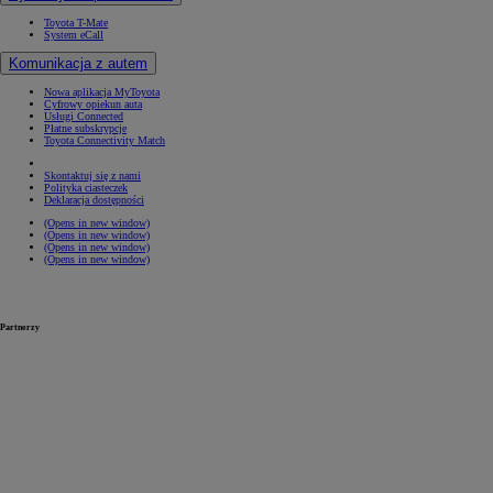
Toyota T-Mate
System eCall
Komunikacja z autem
Nowa aplikacja MyToyota
Cyfrowy opiekun auta
Usługi Connected
Płatne subskrypcje
Toyota Connectivity Match
Skontaktuj się z nami
Polityka ciasteczek
Deklaracja dostępności
(Opens in new window)
(Opens in new window)
(Opens in new window)
(Opens in new window)
Partnerzy