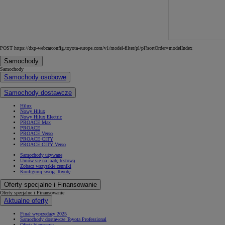
POST https://dxp-webcarconfig.toyota-europe.com/v1/model-filter/pl/pl?sortOrder=modelIndex
Samochody
Samochody
Samochody osobowe
Samochody dostawcze
Hilux
Nowy Hilux
Nowy Hilux Electric
PROACE Max
PROACE
PROACE Verso
PROACE CITY
PROACE CITY Verso
Samochody używane
Umów się na jazdę testową
Od
197 400 zł
netto
Zobacz wszystkie cenniki
Konfiguruj swoją Toyotę
PROACE Max
Oferty specjalne i Finansowanie
RÓWNIEŻ ELECTRIC
Oferty specjalne i Finansowanie
Aktualne oferty
Finał wyprzedaży 2025
Samochody dostawcze Toyota Professional
Oferta biznesowa