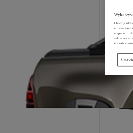
Wykorzystu
Chcemy ułatwi
umieszczane 
ulepszać funk
celów reklamo
ich ustawieni
P
Ustawie