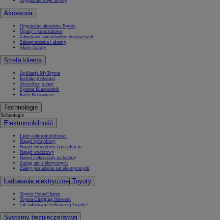
Oryginalne oleje Toyoty
Akcesoria
Oryginalne akcesoria Toyoty
Opony i koła zimowe
Zabudowy samochodów dostawczych
Zabezpieczenia i alarmy
Sklep Toyoty
Strefa klienta
Aplikacja MyToyota
Instrukcje obsługi
Aktualizacja map
System Bluetooth®
Karty Ratownicze
Technologie
Technologie
Elektromobilność
Lider elektromobilności
Napęd hybrydowy
Napęd hybrydowy typu plug-in
Napęd wodorowy
Napęd elektryczny na baterię
Zasięg aut elektrycznych
Zalety posiadania aut elektrycznych
Ładowanie elektrycznej Toyoty
Toyota HomeCharge
Toyota Charging Network
Jak naładować elektryczną Toyotę?
Systemy bezpieczeństwa