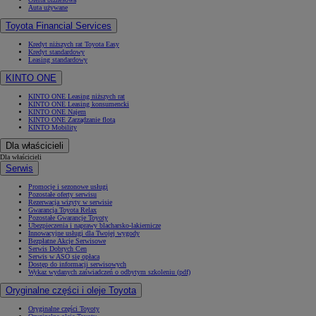
Auta używane
Toyota Financial Services
Kredyt niższych rat Toyota Easy
Kredyt standardowy
Leasing standardowy
KINTO ONE
KINTO ONE Leasing niższych rat
KINTO ONE Leasing konsumencki
KINTO ONE Najem
KINTO ONE Zarządzanie flotą
KINTO Mobility
Dla właścicieli
Dla właścicieli
Serwis
Promocje i sezonowe usługi
Pozostałe oferty serwisu
Rezerwacja wizyty w serwisie
Gwarancja Toyota Relax
Pozostałe Gwarancje Toyoty
Ubezpieczenia i naprawy blacharsko-lakiernicze
Innowacyjne usługi dla Twojej wygody
Bezpłatne Akcje Serwisowe
Serwis Dobrych Cen
Serwis w ASO się opłaca
Dostęp do informacji serwisowych
Wykaz wydanych zaświadczeń o odbytym szkoleniu (pdf)
Oryginalne części i oleje Toyota
Oryginalne części Toyoty