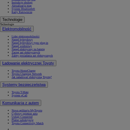
Instrukcje obsługi
Aktualizacja map
System Bluetooth®
Karty Ratownicze
Technologie
Technologie
Elektromobilność
Lider elektromobilności
Napęd hybrydowy
Napęd hybrydowy typu plug-in
Napęd wodorowy
Napęd elektryczny na baterię
Zasięg aut elektrycznych
Zalety posiadania aut elektrycznych
Ładowanie elektrycznej Toyoty
Toyota HomeCharge
Toyota Charging Network
Jak naładować elektryczną Toyotę?
Systemy bezpieczeństwa
Toyota T-Mate
System eCall
Komunikacja z autem
Nowa aplikacja MyToyota
Cyfrowy opiekun auta
Usługi Connected
Płatne subskrypcje
Toyota Connectivity Match