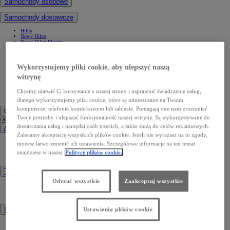
Samochody osobowe
Samochody dostawcze
Hilux
Nowy Hilux
Nowy Hilux Electric
PROACE Max
PROACE
PROACE Verso
PROACE CITY
Wykorzystujemy pliki cookie, aby ulepszyć naszą
PROACE CITY Verso
witrynę
Samochody używane
Umów się na jazdę testową
Chcemy ułatwić Ci korzystanie z naszej strony i usprawnić świadczenie usług,
Zobacz wszystkie cenniki
Konfiguruj swoją Toyotę
dlatego wykorzystujemy pliki cookie, które są umieszczane na Twoim
komputerze, telefonie komórkowym lub tablecie. Pomagają one nam zrozumieć
Oferty specjalne i Finansowanie
Twoje potrzeby i ulepszać funkcjonalność naszej witryny. Są wykorzystywane do
Oferty specjalne i Finansowanie
dostarczania usług i narzędzi osób trzecich, a także służą do celów reklamowych.
Aktualne oferty
Zalecamy akceptację wszystkich plików cookie. Jeżeli nie wyrażasz na to zgody,
Finał wyprzedaży 2025
możesz łatwo zmienić ich ustawienia. Szczegółowe informacje na ten temat
Samochody dostawcze Toyota Professional
znajdziesz w naszej
Polityce plików cookie.
Oferta biznesowa
Auta używane
Toyota Financial Services
Odrzuć wszystkie
Zaakceptuj wszystkie
Kredyt niższych rat Toyota Easy
Kredyt standardowy
Leasing standardowy
KINTO ONE
Ustawienia plików cookie
KINTO ONE Leasing niższych rat
KINTO ONE Leasing konsumencki