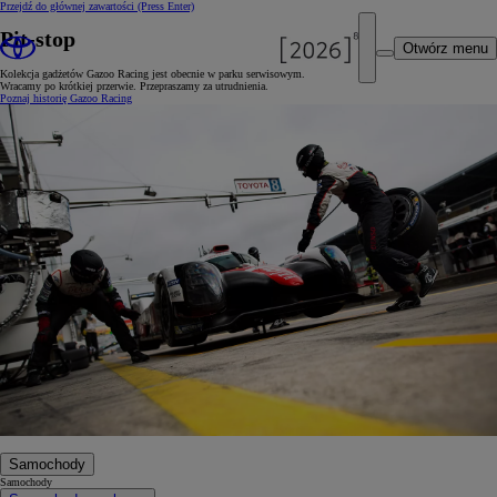
Przejdź do głównej zawartości
(Press Enter)
Pit-stop
Otwórz menu
Kolekcja gadżetów Gazoo Racing jest obecnie w parku serwisowym.
Wracamy po krótkiej przerwie. Przepraszamy za utrudnienia.
Poznaj historię Gazoo Racing
Samochody
Samochody