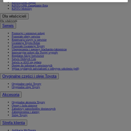
KINTO ONE Najem
KINTO ONE Zarządzanie flotą
KINTO Mobility
Dla właścicieli
Dla właścicieli
Serwis
Promocje i sezonowe usługi
Pozostałe oferty serwisu
Rezerwacja wizyty w serwisie
Gwarancja Toyota Relax
Pozostałe Gwarancje Toyoty
Ubezpieczenia i naprawy blacharsko-lakiernicze
Innowacyjne usługi dla Twojej wygody
Bezpłatne Akcje Serwisowe
Serwis Dobrych Cen
Serwis w ASO się opłaca
Dostęp do informacji serwisowych
Wykaz wydanych zaświadczeń o odbytym szkoleniu (pdf)
Oryginalne części i oleje Toyota
Oryginalne części Toyoty
Oryginalne oleje Toyoty
Akcesoria
Oryginalne akcesoria Toyoty
Opony i koła zimowe
Zabudowy samochodów dostawczych
Zabezpieczenia i alarmy
Sklep Toyoty
Strefa klienta
Aplikacja MyToyota