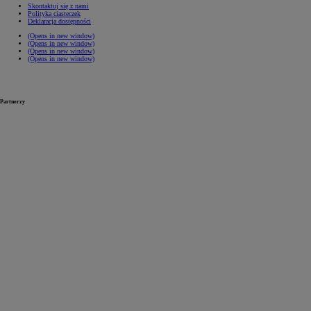
Skontaktuj się z nami
Polityka ciasteczek
Deklaracja dostępności
(Opens in new window)
(Opens in new window)
(Opens in new window)
(Opens in new window)
Partnerzy