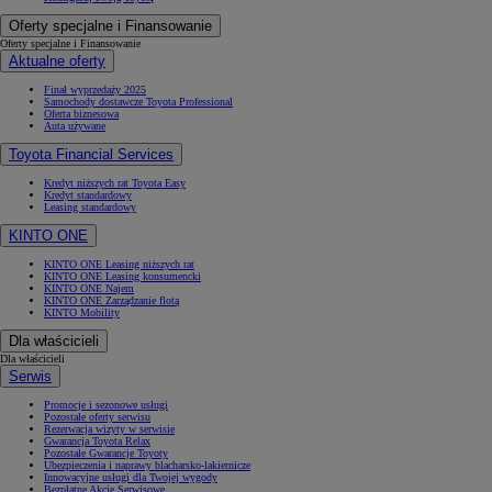
Oferty specjalne i Finansowanie
Oferty specjalne i Finansowanie
Aktualne oferty
Finał wyprzedaży 2025
Samochody dostawcze Toyota Professional
Oferta biznesowa
Auta używane
Toyota Financial Services
Kredyt niższych rat Toyota Easy
Kredyt standardowy
Leasing standardowy
KINTO ONE
KINTO ONE Leasing niższych rat
KINTO ONE Leasing konsumencki
KINTO ONE Najem
KINTO ONE Zarządzanie flotą
KINTO Mobility
Dla właścicieli
Dla właścicieli
Serwis
Promocje i sezonowe usługi
Pozostałe oferty serwisu
Rezerwacja wizyty w serwisie
Gwarancja Toyota Relax
Pozostałe Gwarancje Toyoty
Ubezpieczenia i naprawy blacharsko-lakiernicze
Innowacyjne usługi dla Twojej wygody
Bezpłatne Akcje Serwisowe