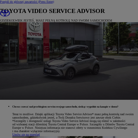
Przejdź do głównej zawartości
(Press Enter)
TOYOTA VIDEO SERVICE ADVISOR
GDZIEKOLWIEK JESTEŚ, MASZ PEŁNĄ KOTROLĘ NAD SWOIM SAMOCHODEM
Chcesz czuwać nad przebiegiem serwisu swojego samochodu, siedząc wygodnie na kanapie w domu?
Teraz to możliwe. Dzięki aplikacji Toyota Video Service Advisor* masz pełną kontrolę nad swoim
samochodem, gdziekolwiek jesteś, a Twój Doradca Serwisowy jest zawsze obok Ciebie.
*Szczegóły i dostępność usługi Toyota Video Service Advisor mogą się różnić w zależności
od wybranej stacji dilerskiej Toyota Central Europe w Polsce. Szczegóły u Dilerów Toyota Central
Europe w Polsce. Niniejsza informacja nie stanowi oferty w rozumieniu Kodeksu Cywilnego
i ma charakter wyłącznie informacyjny.
Umów się na przegląd