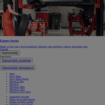
Express Service
Dbamy o Twój czas i Twoją mobilność. Skrócimy czas przeglądu o połowę, bez zmiany ceny.
Sprawdź
Samochody
Samochody
Samochody osobowe
Samochody dostawcze
Hilux
Nowy Hilux
Nowy Hilux Electric
PROACE Max
PROACE
PROACE Verso
PROACE CITY
PROACE CITY Verso
Samochody używane
Umów się na jazdę testową
Zobacz wszystkie cenniki
Konfiguruj swoją Toyotę