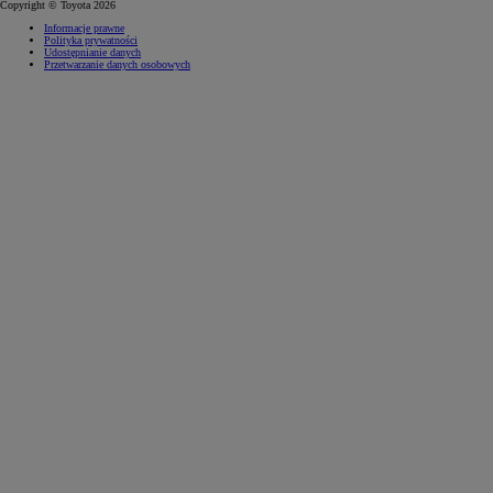
Copyright © Toyota 2026
Informacje prawne
Polityka prywatności
Udostępnianie danych
Przetwarzanie danych osobowych