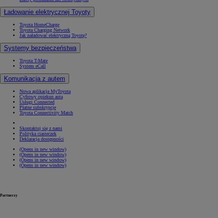
Ładowanie elektrycznej Toyoty
Toyota HomeCharge
Toyota Charging Network
Jak naładować elektryczną Toyotę?
Systemy bezpieczeństwa
Toyota T-Mate
System eCall
Komunikacja z autem
Nowa aplikacja MyToyota
Cyfrowy opiekun auta
Usługi Connected
Płatne subskrypcje
Toyota Connectivity Match
Skontaktuj się z nami
Polityka ciasteczek
Deklaracja dostępności
(Opens in new window)
(Opens in new window)
(Opens in new window)
(Opens in new window)
Partnerzy