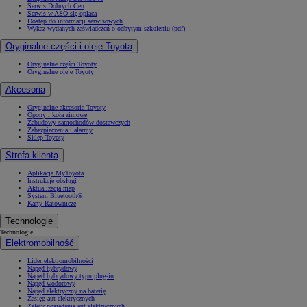
Serwis Dobrych Cen
Serwis w ASO się opłaca
Dostęp do informacji serwisowych
Wykaz wydanych zaświadczeń o odbytym szkoleniu (pdf)
Oryginalne części i oleje Toyota
Oryginalne części Toyoty
Oryginalne oleje Toyoty
Akcesoria
Oryginalne akcesoria Toyoty
Opony i koła zimowe
Zabudowy samochodów dostawczych
Zabezpieczenia i alarmy
Sklep Toyoty
Strefa klienta
Aplikacja MyToyota
Instrukcje obsługi
Aktualizacja map
System Bluetooth®
Karty Ratownicze
Technologie
Technologie
Elektromobilność
Lider elektromobilności
Napęd hybrydowy
Napęd hybrydowy typu plug-in
Napęd wodorowy
Napęd elektryczny na baterię
Zasięg aut elektrycznych
Zalety posiadania aut elektrycznych