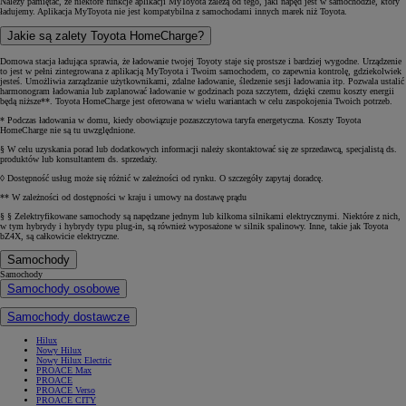
Należy pamiętać, że niektóre funkcje aplikacji MyToyota zależą od tego, jaki napęd jest w samochodzie, który
ładujemy. Aplikacja MyToyota nie jest kompatybilna z samochodami innych marek niż Toyota.
Jakie są zalety Toyota HomeCharge?
Domowa stacja ładująca sprawia, że ładowanie twojej Toyoty staje się prostsze i bardziej wygodne. Urządzenie
to jest w pełni zintegrowana z aplikacją MyToyota i Twoim samochodem, co zapewnia kontrolę, gdziekolwiek
jesteś. Umożliwia zarządzanie użytkownikami, zdalne ładowanie, śledzenie sesji ładowania itp. Pozwala ustalić
harmonogram ładowania lub zaplanować ładowanie w godzinach poza szczytem, dzięki czemu koszty energii
będą niższe**. Toyota HomeCharge jest oferowana w wielu wariantach w celu zaspokojenia Twoich potrzeb.
* Podczas ładowania w domu, kiedy obowiązuje pozaszczytowa taryfa energetyczna. Koszty Toyota
HomeCharge nie są tu uwzględnione.
§ W celu uzyskania porad lub dodatkowych informacji należy skontaktować się ze sprzedawcą, specjalistą ds.
produktów lub konsultantem ds. sprzedaży.
◊ Dostępność usług może się różnić w zależności od rynku. O szczegóły zapytaj doradcę.
** W zależności od dostępności w kraju i umowy na dostawę prądu
§ § Zelektryfikowane samochody są napędzane jednym lub kilkoma silnikami elektrycznymi. Niektóre z nich,
w tym hybrydy i hybrydy typu plug-in, są również wyposażone w silnik spalinowy. Inne, takie jak Toyota
bZ4X, są całkowicie elektryczne.
Samochody
Samochody
Samochody osobowe
Samochody dostawcze
Hilux
Nowy Hilux
Nowy Hilux Electric
PROACE Max
PROACE
PROACE Verso
PROACE CITY