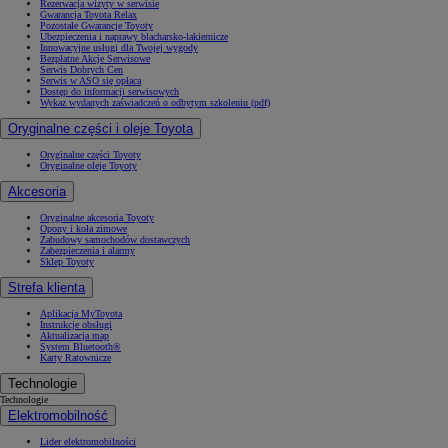
Rezerwacja wizyty w serwisie
Gwarancja Toyota Relax
Pozostałe Gwarancje Toyoty
Ubezpieczenia i naprawy blacharsko-lakiernicze
Innowacyjne usługi dla Twojej wygody
Bezpłatne Akcje Serwisowe
Serwis Dobrych Cen
Serwis w ASO się opłaca
Dostęp do informacji serwisowych
Wykaz wydanych zaświadczeń o odbytym szkoleniu (pdf)
Oryginalne części i oleje Toyota
Oryginalne części Toyoty
Oryginalne oleje Toyoty
Akcesoria
Oryginalne akcesoria Toyoty
Opony i koła zimowe
Zabudowy samochodów dostawczych
Zabezpieczenia i alarmy
Sklep Toyoty
Strefa klienta
Aplikacja MyToyota
Instrukcje obsługi
Aktualizacja map
System Bluetooth®
Karty Ratownicze
Technologie
Technologie
Elektromobilność
Lider elektromobilności