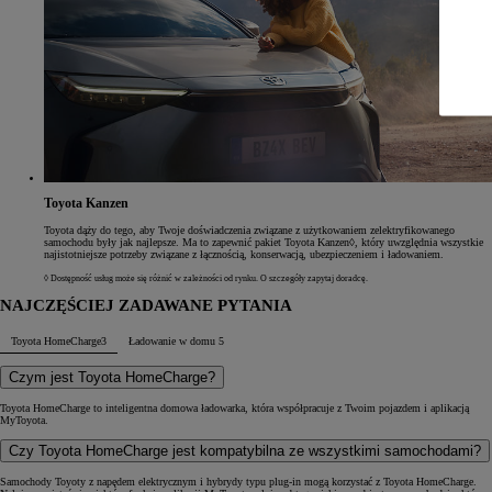
Toyota Kanzen
Toyota dąży do tego, aby Twoje doświadczenia związane z użytkowaniem zelektryfikowanego
samochodu były jak najlepsze. Ma to zapewnić pakiet Toyota Kanzen◊, który uwzględnia wszystkie
najistotniejsze potrzeby związane z łącznością, konserwacją, ubezpieczeniem i ładowaniem.
◊ Dostępność usług może się różnić w zależności od rynku. O szczegóły zapytaj doradcę.
NAJCZĘŚCIEJ ZADAWANE PYTANIA
Toyota HomeCharge
3
Ładowanie w domu
5
Czym jest Toyota HomeCharge?
Toyota HomeCharge to inteligentna domowa ładowarka, która współpracuje z Twoim pojazdem i aplikacją
MyToyota.
Czy Toyota HomeCharge jest kompatybilna ze wszystkimi samochodami?
Samochody Toyoty z napędem elektrycznym i hybrydy typu plug-in mogą korzystać z Toyota HomeCharge.