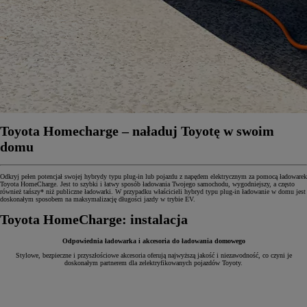
Toyota Homecharge – naładuj Toyotę w swoim
domu
Odkryj pełen potencjał swojej hybrydy typu plug-in lub pojazdu z napędem elektrycznym za pomocą ładowarek
Toyota HomeCharge. Jest to szybki i łatwy sposób ładowania Twojego samochodu, wygodniejszy, a często
również tańszy* niż publiczne ładowarki. W przypadku właścicieli hybryd typu plug-in ładowanie w domu jest
doskonałym sposobem na maksymalizację długości jazdy w trybie EV.
Toyota HomeCharge: instalacja
Odpowiednia ładowarka i akcesoria do ładowania domowego
Stylowe, bezpieczne i przyszłościowe akcesoria oferują najwyższą jakość i niezawodność, co czyni je
doskonałym partnerem dla zelektryfikowanych pojazdów Toyoty.