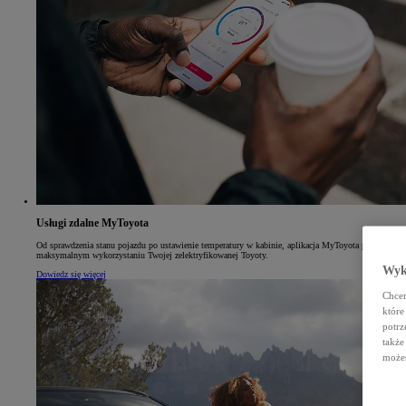
Usługi zdalne MyToyota
Od sprawdzenia stanu pojazdu po ustawienie temperatury w kabinie, aplikacja MyToyota pomaga w
maksymalnym wykorzystaniu Twojej zelektryfikowanej Toyoty.
Wyko
Dowiedz się więcej
Chcem
które
potrz
także
możes