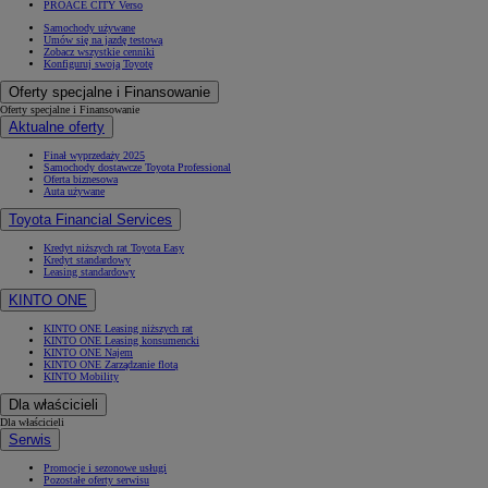
PROACE CITY Verso
Samochody używane
Umów się na jazdę testową
Zobacz wszystkie cenniki
Konfiguruj swoją Toyotę
Oferty specjalne i Finansowanie
Oferty specjalne i Finansowanie
Aktualne oferty
Finał wyprzedaży 2025
Samochody dostawcze Toyota Professional
Oferta biznesowa
Auta używane
Toyota Financial Services
Kredyt niższych rat Toyota Easy
Kredyt standardowy
Leasing standardowy
KINTO ONE
KINTO ONE Leasing niższych rat
KINTO ONE Leasing konsumencki
KINTO ONE Najem
KINTO ONE Zarządzanie flotą
KINTO Mobility
Dla właścicieli
Dla właścicieli
Serwis
Promocje i sezonowe usługi
Pozostałe oferty serwisu