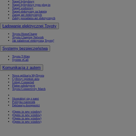
Napęd hybrydowy
Napęd hybrydowy typu plug-in
Napęd wodorowy
Napęd elektryczny na baterię
Zasięg aut elektrycznych
Zalety posiadania aut elektrycznych
Ładowanie elektrycznej Toyoty
Toyota HomeCharge
Toyota Charging Network
Jak naładować elektryczną Toyotę?
Systemy bezpieczeństwa
Toyota T-Mate
System eCall
Komunikacja z autem
Nowa aplikacja MyToyota
Cyfrowy opiekun auta
Usługi Connected
Płatne subskrypcje
Toyota Connectivity Match
Skontaktuj się z nami
Polityka ciasteczek
Deklaracja dostępności
(Opens in new window)
(Opens in new window)
(Opens in new window)
(Opens in new window)