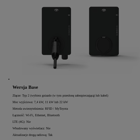
Wersja Base
Złącze: Typ 2 (wybierz gniazdo (w tym przesłonę zabezpieczającą) lub kabel)
Moc wyjściowa: 7,4 kW, 11 kW lub 22 kW
Metoda uwierzytelnienia: RFID / MyToyota
Łączność: Wi-Fi, Ethernet, Bluetooth
LTE (4G): Nie
Wbudowany wyświetlacz: Nie
Aktualizacje drogą radiową: Tak