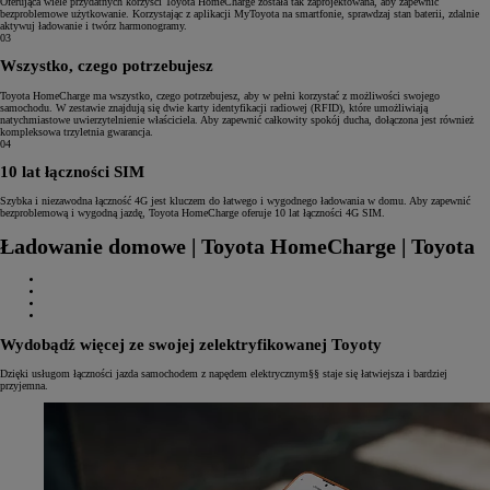
Oferująca wiele przydatnych korzyści Toyota HomeCharge została tak zaprojektowana, aby zapewnić
bezproblemowe użytkowanie. Korzystając z aplikacji MyToyota na smartfonie, sprawdzaj stan baterii, zdalnie
aktywuj ładowanie i twórz harmonogramy.
03
Wszystko, czego potrzebujesz
Toyota HomeCharge ma wszystko, czego potrzebujesz, aby w pełni korzystać z możliwości swojego
samochodu. W zestawie znajdują się dwie karty identyfikacji radiowej (RFID), które umożliwiają
natychmiastowe uwierzytelnienie właściciela. Aby zapewnić całkowity spokój ducha, dołączona jest również
kompleksowa trzyletnia gwarancja.
04
10 lat łączności SIM
Szybka i niezawodna łączność 4G jest kluczem do łatwego i wygodnego ładowania w domu. Aby zapewnić
bezproblemową i wygodną jazdę, Toyota HomeCharge oferuje 10 lat łączności 4G SIM.
Ładowanie domowe | Toyota HomeCharge | Toyota
Wydobądź więcej ze swojej zelektryfikowanej Toyoty
Dzięki usługom łączności jazda samochodem z napędem elektrycznym§§ staje się łatwiejsza i bardziej
przyjemna.