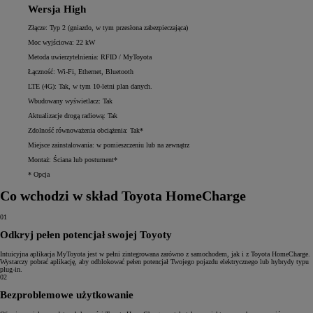
Wersja High
Złącze: Typ 2 (gniazdo, w tym przesłona zabezpieczająca)
Moc wyjściowa: 22 kW
Metoda uwierzytelnienia: RFID / MyToyota
Łączność: Wi-Fi, Ethernet, Bluetooth
LTE (4G): Tak, w tym 10-letni plan danych.
Wbudowany wyświetlacz: Tak
Aktualizacje drogą radiową: Tak
Zdolność równoważenia obciążenia: Tak*
Miejsce zainstalowania: w pomieszczeniu lub na zewnątrz
Montaż: Ściana lub postument*
* Opcja
Co wchodzi w skład Toyota HomeCharge
01
Odkryj pełen potencjał swojej Toyoty
Intuicyjna aplikacja MyToyota jest w pełni zintegrowana zarówno z samochodem, jak i z Toyota HomeCharge.
Wystarczy pobrać aplikację, aby odblokować pełen potencjał Twojego pojazdu elektrycznego lub hybrydy typu
plug-in.
02
Bezproblemowe użytkowanie