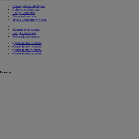
Nowa aplikacja MyToyota
Cyfrowy opiekun auta
Usługi Connected
Płatne subskrypcje
Toyota Connectivity Match
Skontaktuj się z nami
Polityka ciasteczek
Deklaracja dostępności
(Opens in new window)
(Opens in new window)
(Opens in new window)
(Opens in new window)
Partnerzy