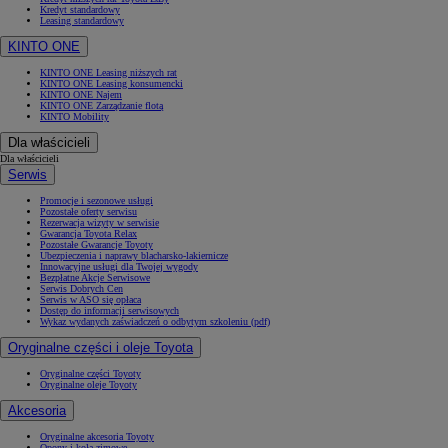
Kredyt standardowy
Leasing standardowy
KINTO ONE
KINTO ONE Leasing niższych rat
KINTO ONE Leasing konsumencki
KINTO ONE Najem
KINTO ONE Zarządzanie flotą
KINTO Mobility
Dla właścicieli
Dla właścicieli
Serwis
Promocje i sezonowe usługi
Pozostałe oferty serwisu
Rezerwacja wizyty w serwisie
Gwarancja Toyota Relax
Pozostałe Gwarancje Toyoty
Ubezpieczenia i naprawy blacharsko-lakiernicze
Innowacyjne usługi dla Twojej wygody
Bezpłatne Akcje Serwisowe
Serwis Dobrych Cen
Serwis w ASO się opłaca
Dostęp do informacji serwisowych
Wykaz wydanych zaświadczeń o odbytym szkoleniu (pdf)
Oryginalne części i oleje Toyota
Oryginalne części Toyoty
Oryginalne oleje Toyoty
Akcesoria
Oryginalne akcesoria Toyoty
Opony i koła zimowe