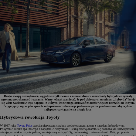
Dzięki swojej oszczędności, wygodzie użytkowania i niezawodności samochody hybrydowe zyskały
ogromną popularność i uznanie. Warto jednak pamiętać, że pod zbiorczym terminem „hybryda” kryje
się wiele wariantów tego napędu, z których jedne mogą oferować znacznie większe korzyści od innych.
Przyjrzyjmy się, w jaki sposób interpretować informacje podawane przez producentów, aby wybrać
najlepsze rozwiązanie na długie lata.
Hybrydowa rewolucja Toyoty
W 1997 roku
Toyota Prius
została pierwszym seryjnie produkowanym autem z napędem hybrydowym.
Połączenie silnika spalinowego z napędem elektrycznym i lekką baterią okazało się doskonałym rozwiązaniem
oferującym niskie zużycie paliwa, zmniejszoną emisję CO
, dobre osiągi i niezawodność. Dziś, po prawie
2