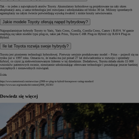
Tak – to jeden z największych atutów Toyoty. Akumulatory hybrydowe są projektowane na cały okres
eksploatacji auta, a sama technologia jest rozwijana i udoskonalana od blisko 30 lat. Miliony sprzedanych
egzemplarzy na całym świecie potwierdzają wysoką trwałość i niskie koszty serwisowania.
Jakie modele Toyoty oferują napęd hybrydowy?
Najpopularniejsze hybrydy Toyoty to Yaris, Yaris Cross, Corolla, Corolla Cross, Camry i RAV4. W gamie
znajdują się także modele typu plug-in, takie jak Prius, Toyota C-HR Plug-in Hybrid czy RAV4 Plug-in
Hybrid.
Ile lat Toyota rozwija swoje hybrydy?
Toyota jest pionierem technologii hybrydowej. Pierwszy seryjnie produkowany model – Prius – pojawił się na
rynku już w 1997 roku. Oznacza to, że marka ma już ponad 27 lat doświadczenia w rozwoju i sprzedaży
hybryd, co czyni ją niekwestionowanym liderem w tej dziedzinie. Dodatkowo, Toyota składa około 15 000
wniosków patentowych rocznie, nieustannie udoskonalając oferowane technologie i poszukując jeszcze bardziej
oszczędnych i niezawodnych rozwiązań.
Źródła
https://www.motortrend.com/news/sae-j2908-ev-plug-in-hybrid-horsepower-rating-standard
https://www.sae.org/standards/content/j2908_202301/
Dowiedz się więcej