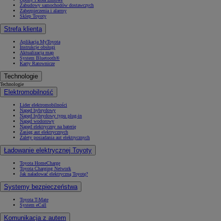
Zabudowy samochodów dostawczych
Zabezpieczenia i alarmy
Sklep Toyoty
Strefa klienta
Aplikacja MyToyota
Instrukcje obsługi
Aktualizacja map
System Bluetooth®
Karty Ratownicze
Technologie
Technologie
Elektromobilność
Lider elektromobilności
Napęd hybrydowy
Napęd hybrydowy typu plug-in
Napęd wodorowy
Napęd elektryczny na baterię
Zasięg aut elektrycznych
Zalety posiadania aut elektrycznych
Ładowanie elektrycznej Toyoty
Toyota HomeCharge
Toyota Charging Network
Jak naładować elektryczną Toyotę?
Systemy bezpieczeństwa
Toyota T-Mate
System eCall
Komunikacja z autem