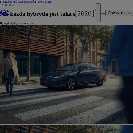
Przejdź do głównej zawartości
(Press Enter)
12-09-2025
Nie każda hybryda jest taka sama
Otwórz menu
Hybryda hybrydzie nierówna