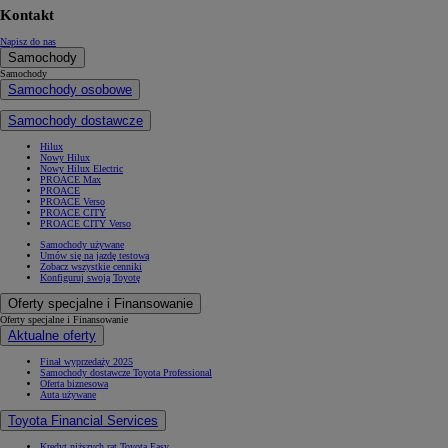
Kontakt
Napisz do nas
Samochody
Samochody
Samochody osobowe
Samochody dostawcze
Hilux
Nowy Hilux
Nowy Hilux Electric
PROACE Max
PROACE
PROACE Verso
PROACE CITY
PROACE CITY Verso
Samochody używane
Umów się na jazdę testową
Zobacz wszystkie cenniki
Konfiguruj swoją Toyotę
Oferty specjalne i Finansowanie
Oferty specjalne i Finansowanie
Aktualne oferty
Finał wyprzedaży 2025
Samochody dostawcze Toyota Professional
Oferta biznesowa
Auta używane
Toyota Financial Services
Kredyt niższych rat Toyota Easy