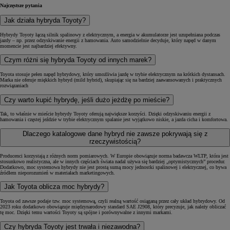
Najczęstsze pytania
Jak działa hybryda Toyoty?
Hybrydy Toyoty łączą silnik spalinowy z elektrycznym, a energia w akumulatorze jest uzupełniana podczas
jazdy – np. przez odzyskiwanie energii z hamowania. Auto samodzielnie decyduje, który napęd w danym
momencie jest najbardziej efektywny.
Czym różni się hybryda Toyoty od innych marek?
Toyota stosuje pełen napęd hybrydowy, który umożliwia jazdę w trybie elektrycznym na krótkich dystansach.
Marka nie oferuje miękkich hybryd (mild hybrid), skupiając się na bardziej zaawansowanych i praktycznych
rozwiązaniach
Czy warto kupić hybrydę, jeśli dużo jeżdżę po mieście?
Tak, to właśnie w mieście hybrydy Toyoty oferują największe korzyści. Dzięki odzyskiwaniu energii z
hamowania i częstej jeździe w trybie elektrycznym spalanie jest wyjątkowo niskie, a jazda cicha i komfortowa.
Dlaczego katalogowe dane hybryd nie zawsze pokrywają się z
rzeczywistością?
Producenci korzystają z różnych norm pomiarowych. W Europie obowiązuje norma badawcza WLTP, która jest
stosunkowo realistyczna, ale w innych częściach świata nadal używa się bardziej „optymistycznych” procedur.
Dodatkowo, moc systemowa hybrydy nie jest prostą sumą mocy jednostki spalinowej i elektrycznej, co bywa
źródłem nieporozumień w materiałach marketingowych.
Jak Toyota oblicza moc hybrydy?
Toyota od zawsze podaje tzw. moc systemową, czyli realną wartość osiąganą przez cały układ hybrydowy. Od
2023 roku dodatkowo obowiązuje międzynarodowy standard SAE J2908, który precyzuje, jak należy obliczać
tę moc. Dzięki temu wartości Toyoty są spójne i porównywalne z innymi markami.
Czy hybryda Toyoty jest trwała i niezawodna?