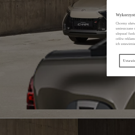
Wykorzystu
Chcemy ułatwi
umieszczane 
ulepszać funk
celów reklamo
ich ustawieni
Ustawie