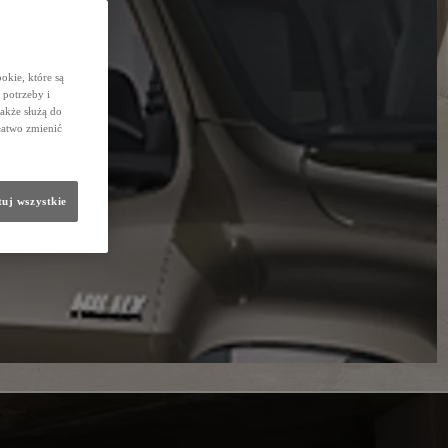
okie, które są
potrzeby i
także służą do
łatwo zmienić
uj wszystkie