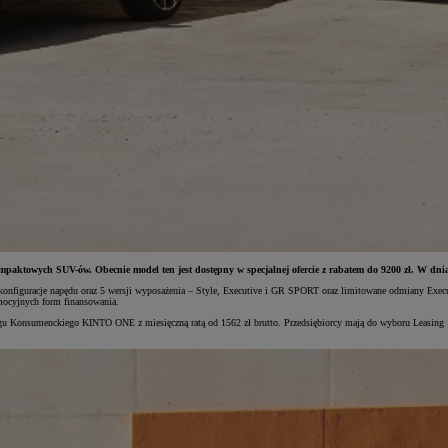
mpaktowych SUV-ów. Obecnie model ten jest dostępny w specjalnej ofercie z rabatem do 9200 zł. W dni
 konfiguracje napędu oraz 5 wersji wyposażenia – Style, Executive i GR SPORT oraz limitowane odmiany Exec
omocyjnych form finansowania.
gu Konsumenckiego KINTO ONE z miesięczną ratą od 1562 zł brutto. Przedsiębiorcy mają do wyboru Leasing 