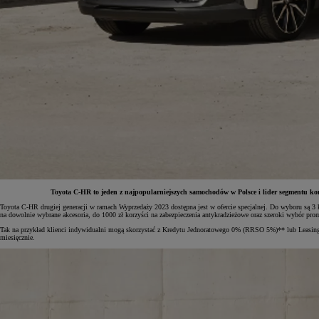
Toyota C-HR to jeden z najpopularniejszych samochodów w Polsce i lider segmentu ko
Toyota C-HR drugiej generacji w ramach Wyprzedaży 2023 dostępna jest w ofercie specjalnej. Do wyboru są 3
na dowolnie wybrane akcesoria, do 1000 zł korzyści na zabezpieczenia antykradzieżowe oraz szeroki wybór pr
Tak na przykład klienci indywidualni mogą skorzystać z Kredytu Jednoratowego 0% (RRSO 5%)** lub Leasin
Od
197 400 zł
netto
miesięcznie.
PROACE Max
RÓWNIEŻ ELECTRIC