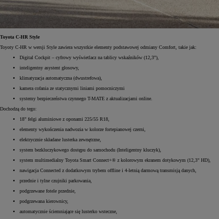
Toyota C-HR Style
Toyoty C-HR w wersji Style zawiera wszystkie elementy podstawowej odmiany Comfort, takie jak:
Digital Cockpit – cyfrowy wyświetlacz na tablicy wskaźników (12,3"),
inteligentny asystent głosowy,
klimatyzacja automatyczna (dwustrefowa),
kamera cofania ze statycznymi liniami pomocniczymi
systemy bezpieczeństwa czynnego T-MATE z aktualizacjami online.
Dochodzą do tego:
18" felgi aluminiowe z oponami 225/55 R18,
elementy wykończenia nadwozia w kolorze fortepianowej czerni,
elektrycznie składane lusterka zewnętrzne,
system bezkluczykowego dostępu do samochodu (Inteligentny kluczyk),
system multimedialny Toyota Smart Connect+® z kolorowym ekranem dotykowym (12,3" HD),
nawigacja Connected z dodatkowym trybem offline i 4-letnią darmową transmisją danych,
przednie i tylne czujniki parkowania,
podgrzewane fotele przednie,
podgrzewana kierownicy,
automatycznie ściemniające się lusterko wsteczne,