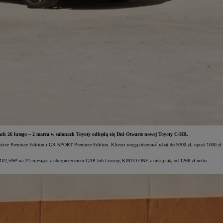
ach 26 lutego – 2 marca w salonach Toyoty odbędą się Dni Otwarte nowej Toyoty C-HR.
utive Premiere Edition i GR SPORT Premiere Edition. Klienci mogą otrzymać rabat do 9200 zł, upust 1000 zł
102,5%* na 24 miesiące z ubezpieczeniem GAP lub Leasing KINTO ONE z niską ratą od 1268 zł netto