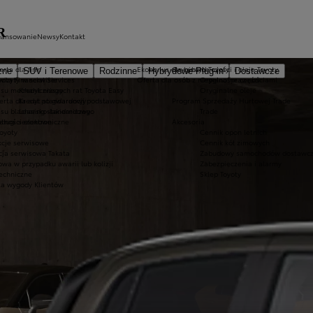
R
nansowanie
Newsy
Kontakt
erta dla firm
Ekobonus dla hybryd Toyoty
Oryginalne części i oleje Toyoty
zne
SUV i Terenowe
Rodzinne
Hybrydowe Plug-in
Dostawcze
wizyty w serwisie
yota Financial Services
Oferta dla osób z niepełnosprawnościami
Oryginalne części
isu mechanicznego
Kredyt niższych rat Toyota Easy
Oryginalne oleje
ferta dla aut po gwarancji podstawowej
Kredyt standardowy
Program Sprzedaży Hurtowej Trade
su blacharsko-lakierniczego
Leasing standardowy
Trade
usługi sezonowe
atności elektroniczne
Akcesoria
oyoty
Cennik opon letnich
kcje serwisowe
Cennik kół zimowych
cja serwisowa Takata
Zabudowy samochodów dostawcz
wa w przypadku awarii lub kolizji
Zabezpieczenia i alarmy
techniczne
Sklep Toyoty
la wygody Klientów