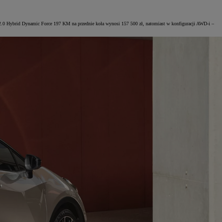
m 2.0 Hybrid Dynamic Force 197 KM na przednie koła wynosi 157 500 zł, natomiast w konfiguracji AWD-i –