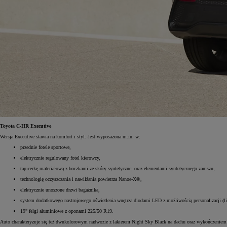
Od
117 670 zł
netto
PROACE CITY
RÓWNIEŻ ELECTRIC
Toyota C-HR Executive
Wersja Executive stawia na komfort i styl. Jest wyposażona m.in. w:
przednie fotele sportowe,
elektrycznie regulowany fotel kierowcy,
tapicerkę materiałową z boczkami ze skóry syntetycznej oraz elementami syntetycznego zamszu,
technologię oczyszczania i nawilżania powietrza Nanoe-X®,
elektrycznie unoszone drzwi bagażnika,
system dodatkowego nastrojowego oświetlenia wnętrza diodami LED z możliwością personalizacji (l
19" felgi aluminiowe z oponami 225/50 R19.
Auto charakteryzuje się też dwukolorowym nadwozie z lakierem Night Sky Black na dachu oraz wykończeniem prz