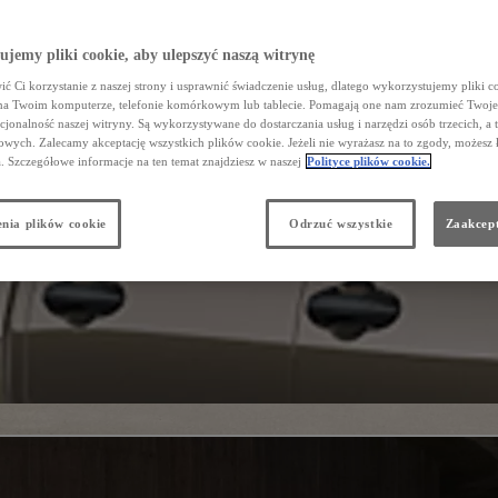
jemy pliki cookie, aby ulepszyć naszą witrynę
ć Ci korzystanie z naszej strony i usprawnić świadczenie usług, dlatego wykorzystujemy pliki co
na Twoim komputerze, telefonie komórkowym lub tablecie. Pomagają one nam zrozumieć Twoje 
cjonalność naszej witryny. Są wykorzystywane do dostarczania usług i narzędzi osób trzecich, a 
wych. Zalecamy akceptację wszystkich plików cookie. Jeżeli nie wyrażasz na to zgody, możesz 
a. Szczegółowe informacje na ten temat znajdziesz w naszej
Polityce plików cookie.
nia plików cookie
Odrzuć wszystkie
Zaakcept