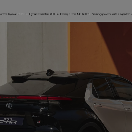
ossover Toyota C-HR 1.8 Hybrid z rabatem 8300 zł kosztuje teraz 148 600 zł. Promocyjna cena auta z napęde