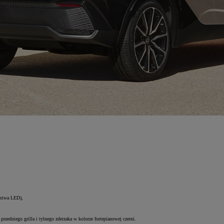
istwa LED),
edniego grilla i tylnego zderzaka w kolorze fortepianowej czerni.