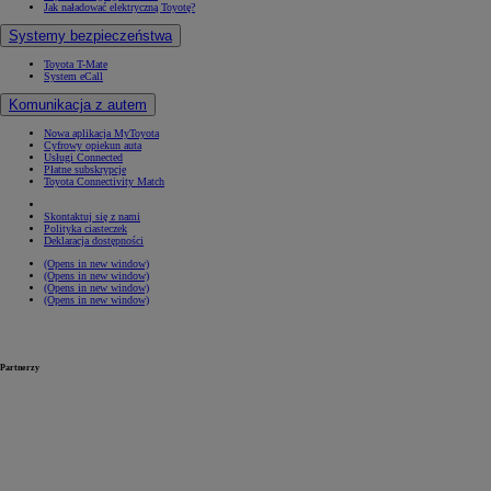
Jak naładować elektryczną Toyotę?
Systemy bezpieczeństwa
Toyota T-Mate
System eCall
Komunikacja z autem
Nowa aplikacja MyToyota
Cyfrowy opiekun auta
Usługi Connected
Płatne subskrypcje
Toyota Connectivity Match
Skontaktuj się z nami
Polityka ciasteczek
Deklaracja dostępności
(Opens in new window)
(Opens in new window)
(Opens in new window)
(Opens in new window)
Partnerzy