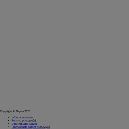
Copyright © Toyota 2026
Informacje prawne
Polityka prywatności
Udostępnianie danych
Przetwarzanie danych osobowych