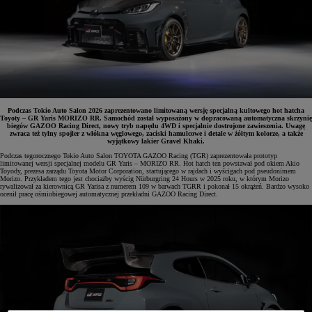
Podczas Tokio Auto Salon 2026 zaprezentowano limitowaną wersję specjalną kultowego hot hatcha
Toyoty – GR Yaris MORIZO RR. Samochód został wyposażony w dopracowaną automatyczna skrzynię
biegów GAZOO Racing Direct, nowy tryb napędu 4WD i specjalnie dostrojone zawieszenia. Uwagę
zwraca też tylny spojler z włókna węglowego, zaciski hamulcowe i detale w żółtym kolorze, a także
wyjątkowy lakier Gravel Khaki.
Podczas tegorocznego Tokio Auto Salon TOYOTA GAZOO Racing (TGR) zaprezentowała prototyp
limitowanej wersji specjalnej modelu GR Yaris – MORIZO RR. Hot hatch ten powstawał pod okiem Akio
Toyody, prezesa zarządu Toyota Motor Corporation, startującego w rajdach i wyścigach pod pseudonimem
Morizo. Przykładem tego jest chociażby wyścig Nürburgring 24 Hours w 2025 roku, w którym Morizo
rywalizował za kierownicą GR Yarisa z numerem 109 w barwach TGRR i pokonał 15 okrążeń. Bardzo wysoko
ocenił pracę ośmiobiegowej automatycznej przekładni GAZOO Racing Direct.