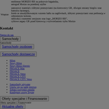
emblemat MORIZO RR na pokrywie bagażnika,
autograf Morizo na przedniej szybie
zamszowy materiał z żółtymi przeszyciami (na kierownicy GR, dźwigni zmiany biegów oraz
hamulca ręcznego),
fotele ze zmodyfikowanym wzorem haftu na zagłówkach, żółtymi przeszyciami oraz perforacją w
Wnętrze
odmiennym kolorze,
tabliczka z numerem seryjnym oraz logo „MORIZO RR”,
cyfrowe zegary GR przed kierowcą z wyświetlaniem trybu Morizo
Kontakt
Napisz do nas
Samochody
Samochody
Samochody osobowe
Samochody dostawcze
Hilux
Nowy Hilux
Nowy Hilux Electric
PROACE Max
PROACE
PROACE Verso
PROACE CITY
PROACE CITY Verso
Samochody używane
Umów się na jazdę testową
Zobacz wszystkie cenniki
Konfiguruj swoją Toyotę
Oferty specjalne i Finansowanie
Oferty specjalne i Finansowanie
Aktualne oferty