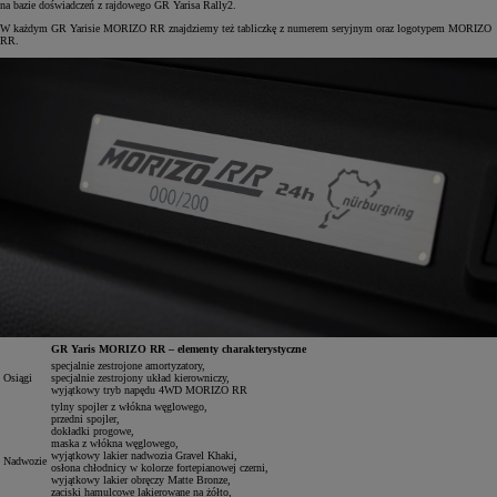
na bazie doświadczeń z rajdowego GR Yarisa Rally2.
W każdym GR Yarisie MORIZO RR znajdziemy też tabliczkę z numerem seryjnym oraz logotypem MORIZO
RR.
GR Yaris MORIZO RR – elementy charakterystyczne
specjalnie zestrojone amortyzatory,
Osiągi
specjalnie zestrojony układ kierowniczy,
wyjątkowy tryb napędu 4WD MORIZO RR
tylny spojler z włókna węglowego,
przedni spojler,
dokładki progowe,
maska z włókna węglowego,
wyjątkowy lakier nadwozia Gravel Khaki,
Nadwozie
osłona chłodnicy w kolorze fortepianowej czerni,
wyjątkowy lakier obręczy Matte Bronze,
zaciski hamulcowe lakierowane na żółto,