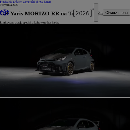
Przejdź do głównej zawartości
(Press Enter)
9 stycznia 2026
GR Yaris MORIZO RR na Tokio Auto Salon 2026
Otwórz menu
Limitowana wersja specjalna kultowego hot hatcha