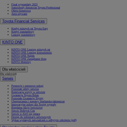
Finał wyprzedaży 2025
Samochody dostawcze Toyota Professional
Oferta biznesowa
Auta używane
Toyota Financial Services
Kredyt niższych rat Toyota Easy
Kredyt standardowy
Leasing standardowy
KINTO ONE
KINTO ONE Leasing niższych rat
KINTO ONE Leasing konsumencki
KINTO ONE Najem
KINTO ONE Zarządzanie flotą
KINTO Mobility
Dla właścicieli
Dla właścicieli
Serwis
Promocje i sezonowe usługi
Pozostałe oferty serwisu
Rezerwacja wizyty w serwisie
Gwarancja Toyota Relax
Pozostałe Gwarancje Toyoty
Ubezpieczenia i naprawy blacharsko-lakiernicze
Innowacyjne usługi dla Twojej wygody
Bezpłatne Akcje Serwisowe
Serwis Dobrych Cen
Serwis w ASO się opłaca
Dostęp do informacji serwisowych
Wykaz wydanych zaświadczeń o odbytym szkoleniu (pdf)