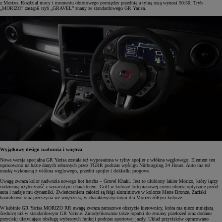
z Morizo. Rozdział mocy i momentu obrotowego pomiędzy przednią a tylną osią wynosi 50:50. Tryb
„MORIZO” zastąpił tryb „GRAVEL” znany ze standardowego GR Yarisa.
Wyjątkowy design nadwozia i wnętrza
Nowa wersja specjalna GR Yarisa została też wyposażona w tylny spojler z włókna węglowego. Element ten
opracowano na bazie danych zebranych przez TGRR podczas wyścigu Nürburgring 24 Hours. Auto ma też
maskę wykonaną z włókna węglowego, przedni spojler i dokładki progowe.
Uwagę zwraca kolor nadwozia nowego hot hatcha – Gravel Khaki. Jest to ulubiony lakier Morizo, który łączy
codzienną użyteczność z wyrazistym charakterem. Grill w kolorze fortepianowej czerni obniża optycznie przód
auta i nadaje mu dynamiki. Zwieńczeniem całości są felgi aluminiowe w kolorze Matte Bronze. Zaciski
hamulcowe oraz przeszycia we wnętrzu są w charakterystycznym dla Morizo żółtym kolorze.
W kabinie GR Yarisa MORIZO RR uwagę zwraca zamszowe obszycie kierownicy, która ma nieco mniejszą
średnicę niż w standardowym GR Yarisie. Zmodyfikowano także łopatki do zmiany przełożeń oraz dodano
przyciski ułatwiające obsługę wybranych funkcji podczas sportowej jazdy. Układ przycisków opracowano