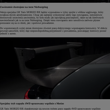
Zawieszenie dostrojone na torze Nürburgring
Wersja specjalna GR Yaris MORIZO RR będzie wyposażona w tylny spojler z włókna węglowego, który
zwiększa docisk aerodynamiczny. Chcąc jak najlepiej wykorzystać zalety tego rozwiązania, inżynierowie
dostosowali ustawienia zawieszenia, by koła miały jak największą przyczepność, także na tak nierównych
nawierzchniach jak ta na torze Nürburgring. Dzięki temu rozwiązaniu auto umożliwia zarówno płynne
poruszanie się na co dzień, jak i sportowe prowadzenie.
Do wspomnianych wyżej zmian dostrojono również pracę elektrycznego wspomagania kierownicy. W efekcie
powstał samochód, który daje nieprawdopodobną przyjemność z prowadzenia, pozwalający kierowcy poczuć
jedność z autem.
Specjalny tryb napędu 4WD opracowany wspólnie z Morizo
GR Yaris MORIZO RR charakteryzuje się nowym trybem pracy napędu 4WD opracowanym wspólnie