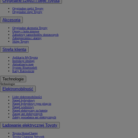
Oryginalne części i oleje Toyota
Oryginalne części Toyoty
Oryginalne oleje Toyoty
Akcesoria
Oryginalne akcesoria Toyoty
Opony i koła zimowe
Zabudowy samochodów dostawczych
Zabezpieczenia i alarmy
Sklep Toyoty
Strefa klienta
Aplikacja MyToyota
Instrukcje obsługi
Aktualizacja map
System Bluetooth®
Karty Ratownicze
Technologie
Technologie
Elektromobilność
Lider elektromobilności
Napęd hybrydowy
Napęd hybrydowy typu plug-in
Napęd wodorowy
Napęd elektryczny na baterię
Zasięg aut elektrycznych
Zalety posiadania aut elektrycznych
Ładowanie elektrycznej Toyoty
Toyota HomeCharge
Toyota Charging Network