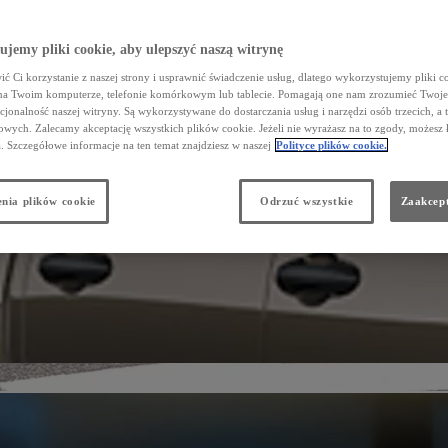
jemy pliki cookie, aby ulepszyć naszą witrynę
ć Ci korzystanie z naszej strony i usprawnić świadczenie usług, dlatego wykorzystujemy pliki co
na Twoim komputerze, telefonie komórkowym lub tablecie. Pomagają one nam zrozumieć Twoje 
cjonalność naszej witryny. Są wykorzystywane do dostarczania usług i narzędzi osób trzecich, a 
wych. Zalecamy akceptację wszystkich plików cookie. Jeżeli nie wyrażasz na to zgody, możesz 
a. Szczegółowe informacje na ten temat znajdziesz w naszej
Polityce plików cookie.
nia plików cookie
Odrzuć wszystkie
Zaakcept