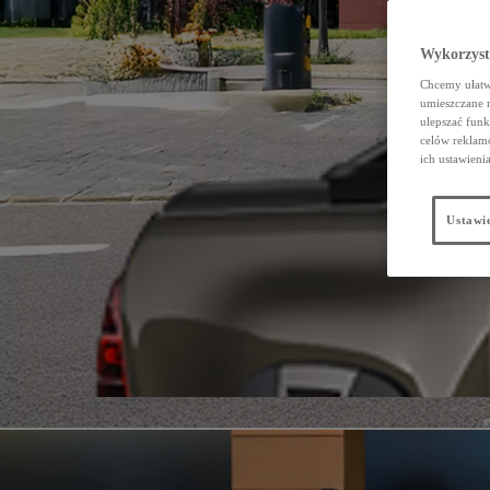
Wykorzystu
Chcemy ułatwi
umieszczane 
ulepszać funk
celów reklamo
ich ustawieni
Ustawie