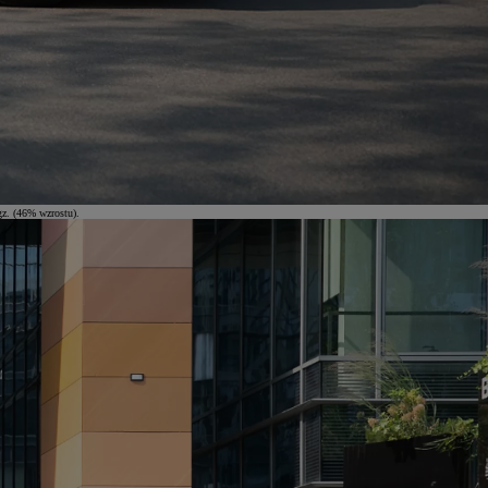
gz. (46% wzrostu).