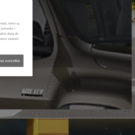
okie, które są
potrzeby i
także służą do
łatwo zmienić
uj wszystkie