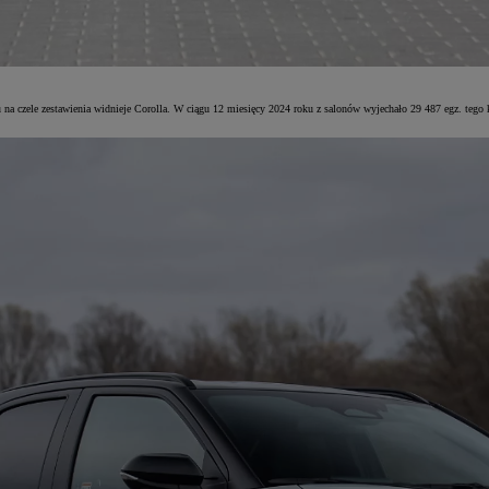
zędu na czele zestawienia widnieje Corolla. W ciągu 12 miesięcy 2024 roku z salonów wyjechało 29 487 egz.