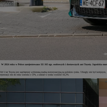
W 2024 roku w Polsce zarejestrowano 111 165 egz. osobowych i dostawczych aut Toyoty. Japońska mar
Od 5 lat Toyota jest najchętniej wybieraną marką motoryzacyjną na polskim rynku. Ubiegły rok był kolejnym,
rejestracji rok do roku wzrosła o 13%, a udział w rynku wyniósł 18,2%.
Od
197 400 zł
netto
PROACE Max
RÓWNIEŻ ELECTRIC