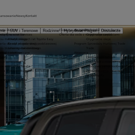
nansowanie
Newsy
Kontakt
erta dla firm
Ekobonus dla hybryd Toyoty
Oryginalne części i oleje Toyoty
zne
SUV i Terenowe
Rodzinne
Hybrydowe Plug-in
Dostawcze
wizyty w serwisie
yota Financial Services
Oferta dla osób z niepełnosprawnościami
Oryginalne części
isu mechanicznego
Kredyt niższych rat Toyota Easy
Oryginalne oleje
ferta dla aut po gwarancji podstawowej
Kredyt standardowy
Program Sprzedaży Hurtowej Trade
su blacharsko-lakierniczego
Leasing standardowy
Trade
usługi sezonowe
atności elektroniczne
Akcesoria
oyoty
Cennik opon letnich
kcje serwisowe
Cennik kół zimowych
cja serwisowa Takata
Zabudowy samochodów dostawcz
wa w przypadku awarii lub kolizji
Zabezpieczenia i alarmy
techniczne
Sklep Toyoty
la wygody Klientów