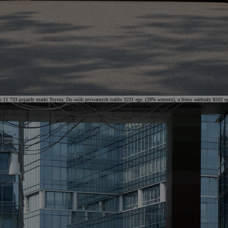
 11 733 pojazdy marki Toyota. Do osób prywatnych trafiło 3231 egz. (28% wzrostu), a firmy odebrały 8502 e