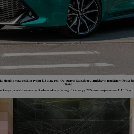
ka dominuje na polskim rynku już piąty rok. Od czterech lat najpopularniejszym modelem w Polsce je
5 Toyot.
 w którym japoński koncern pobił własne rekordy. W ciągu 12 miesięcy 2024 roku zarejestrowano 111 165 egz.