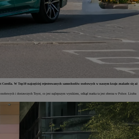
st Corolla. W Top10 najczęściej rejestrowanych samochodów osobowych w naszym kraju znalazło się aż
 osobowych i dostawczych Toyot, co jest najlepszym wynikiem, odkąd marka ta jest obecna w Polsce. Liczba