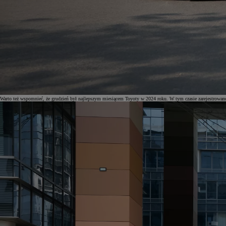
Warto też wspomnieć, że grudzień był najlepszym miesiącem Toyoty w 2024 roku. W tym czasie zarejestrowano