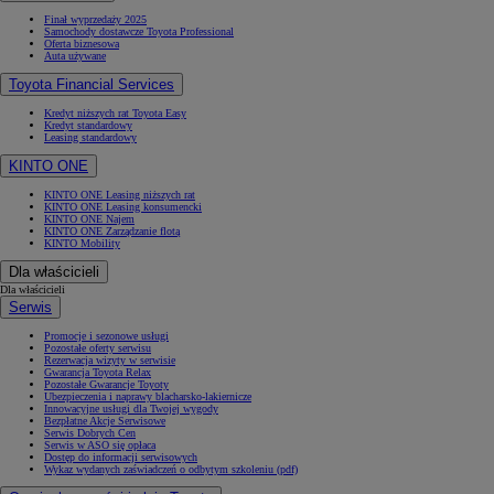
Finał wyprzedaży 2025
Samochody dostawcze Toyota Professional
Oferta biznesowa
Auta używane
Toyota Financial Services
Kredyt niższych rat Toyota Easy
Kredyt standardowy
Leasing standardowy
KINTO ONE
KINTO ONE Leasing niższych rat
KINTO ONE Leasing konsumencki
KINTO ONE Najem
KINTO ONE Zarządzanie flotą
KINTO Mobility
Dla właścicieli
Dla właścicieli
Serwis
Promocje i sezonowe usługi
Pozostałe oferty serwisu
Rezerwacja wizyty w serwisie
Gwarancja Toyota Relax
Pozostałe Gwarancje Toyoty
Ubezpieczenia i naprawy blacharsko-lakiernicze
Innowacyjne usługi dla Twojej wygody
Bezpłatne Akcje Serwisowe
Serwis Dobrych Cen
Serwis w ASO się opłaca
Dostęp do informacji serwisowych
Wykaz wydanych zaświadczeń o odbytym szkoleniu (pdf)