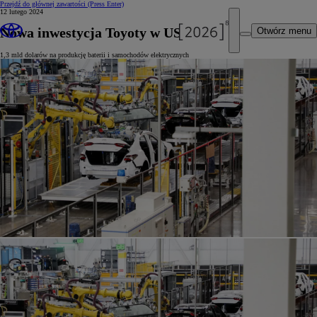
Przejdź do głównej zawartości
(Press Enter)
12 lutego 2024
Nowa inwestycja Toyoty w USA
Otwórz menu
1,3 mld dolarów na produkcję baterii i samochodów elektrycznych