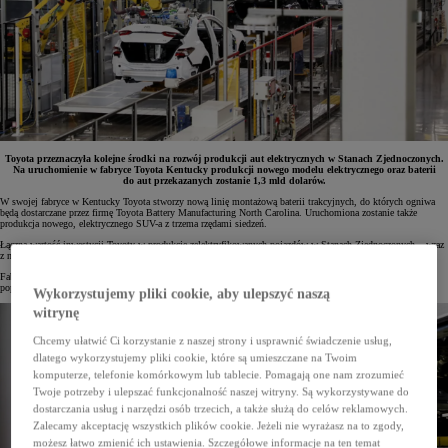
Toyota przeznaczyła kolejne środki na rozwój produkcji aut elektrycznych w Stanach Zjednoczonych.
Na uruchomienie w fabryce Toyota Kentucky produkcji nowego modelu elektrycznego oraz baterii
do aut przekazanych zostanie 1,3 mld dolarów.
W swojej fabryce w Kentucky Toyota stworzy nową linię montażową baterii trakcyjnych, do których ogniwa
będą dostarczane przez firmę Toyota Battery Manufacturing North Carolina. Uruchomiona zostanie także
produkcja nowego, elektrycznego SUV-a z trzema rzędami siedzeń.
Łączna wartość inwestycji Toyoty w produkcję zelektryfikowanych pojazdów w Stanach Zjednoczonych – wraz
z nowym projektem, którego koszt to 1,3 mld dolarów – sięgnie 17 mld dolarów.
Fabryka w Kentucky istnieje od 1986 roku i jest znana z montażu sedana Camry oraz wielu innych
popularnych modeli. Toyota zainwestowała w nią do tej pory prawie 10 mld dolarów.
Wykorzystujemy pliki cookie, aby ulepszyć naszą
witrynę
Chcemy ułatwić Ci korzystanie z naszej strony i usprawnić świadczenie usług,
dlatego wykorzystujemy pliki cookie, które są umieszczane na Twoim
komputerze, telefonie komórkowym lub tablecie. Pomagają one nam zrozumieć
Twoje potrzeby i ulepszać funkcjonalność naszej witryny. Są wykorzystywane do
dostarczania usług i narzędzi osób trzecich, a także służą do celów reklamowych.
Zalecamy akceptację wszystkich plików cookie. Jeżeli nie wyrażasz na to zgody,
możesz łatwo zmienić ich ustawienia. Szczegółowe informacje na ten temat