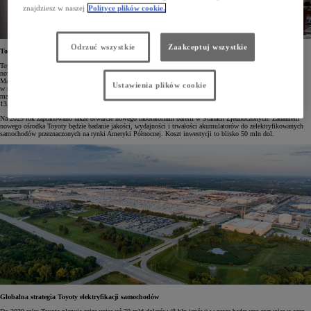
znajdziesz w naszej
Polityce plików cookie.
Odrzuć wszystkie
Zaakceptuj wszystkie
Toyota zwiększa produkcję baterii w USA
Toyota intensywnie pracuje nad zwiększeniem produkcji baterii do zelektryfikowanych samochodów, tworząc
nowe fabryki oraz powiększając istniejące. Tak np. w 2022 roku rozpoczęła budowę zakładu Toyota Battery
Manufacturing North Carolina. Jest to pierwszy ośrodek firmy w Ameryce Północnej wyspecjalizowany
Ustawienia plików cookie
w montażu baterii trakcyjnych. Zakład zostanie uruchomiony w 2025 roku, a jego możliwości produkcyjne
mają wystarczyć dla 1,2 mln zelektryfikowanych pojazdów rocznie. Łączna wartość tej inwestycji wyniesie
13,9 mld dolarów.
Na 2025 rok zaplanowano także otwarcie nowego laboratorium baterii w Stanach Zjednoczonych. Zadaniem
nowego ośrodka Toyoty będzie badanie jakości, wydajności i trwałości akumulatorów do zelektryfikowanych
samochodów przeznaczonych na rynki Ameryki Północnej. Koszt inwestycji to blisko 50 mln dol.
Globalna strategia Toyoty elektryfikacji samochodów