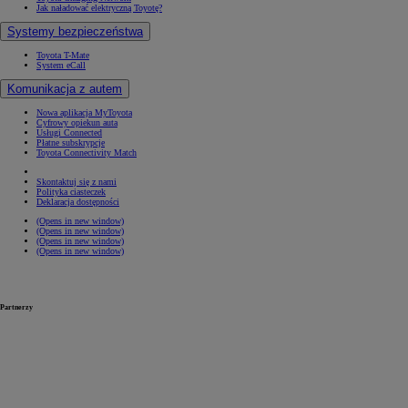
Jak naładować elektryczną Toyotę?
Systemy bezpieczeństwa
Toyota T-Mate
System eCall
Komunikacja z autem
Nowa aplikacja MyToyota
Cyfrowy opiekun auta
Usługi Connected
Płatne subskrypcje
Toyota Connectivity Match
Skontaktuj się z nami
Polityka ciasteczek
Deklaracja dostępności
(Opens in new window)
(Opens in new window)
(Opens in new window)
(Opens in new window)
Partnerzy