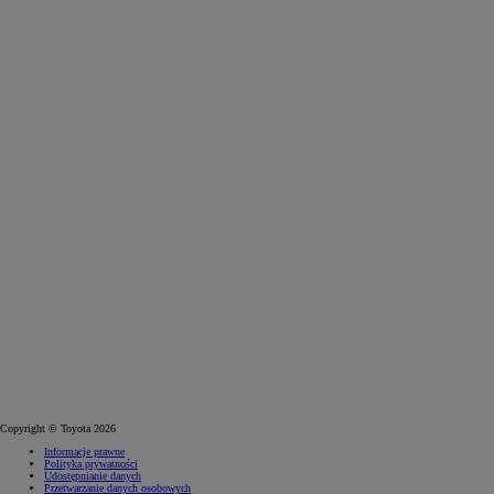
Copyright © Toyota 2026
Informacje prawne
Polityka prywatności
Udostępnianie danych
Przetwarzanie danych osobowych