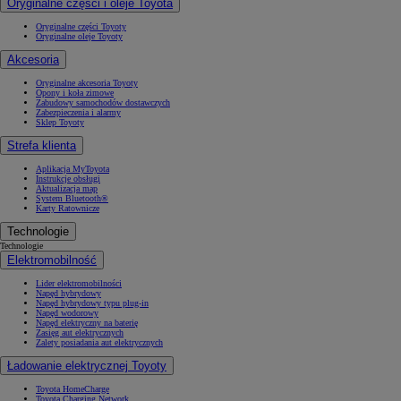
Oryginalne części i oleje Toyota
Oryginalne części Toyoty
Oryginalne oleje Toyoty
Akcesoria
Oryginalne akcesoria Toyoty
Opony i koła zimowe
Zabudowy samochodów dostawczych
Zabezpieczenia i alarmy
Sklep Toyoty
Strefa klienta
Aplikacja MyToyota
Instrukcje obsługi
Aktualizacja map
System Bluetooth®
Karty Ratownicze
Technologie
Technologie
Elektromobilność
Lider elektromobilności
Napęd hybrydowy
Napęd hybrydowy typu plug-in
Napęd wodorowy
Napęd elektryczny na baterię
Zasięg aut elektrycznych
Zalety posiadania aut elektrycznych
Ładowanie elektrycznej Toyoty
Toyota HomeCharge
Toyota Charging Network