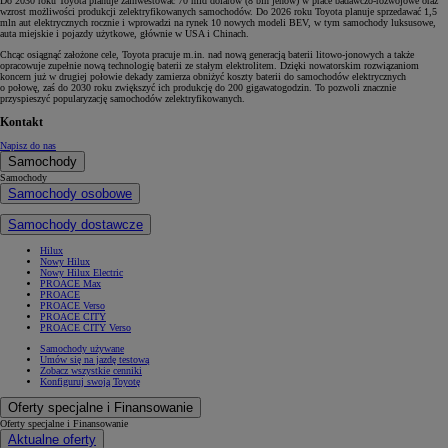
Do 2030 roku Toyota planuje zainwestować 70 mld dolarów (8 bln jenów) w prace badawczo-rozwojowe oraz
wzrost możliwości produkcji zelektryfikowanych samochodów. Do 2026 roku Toyota planuje sprzedawać 1,5
mln aut elektrycznych rocznie i wprowadzi na rynek 10 nowych modeli BEV, w tym samochody luksusowe,
auta miejskie i pojazdy użytkowe, głównie w USA i Chinach.
Chcąc osiągnąć założone cele, Toyota pracuje m.in. nad nową generacją baterii litowo-jonowych a także
opracowuje zupełnie nową technologię baterii ze stałym elektrolitem. Dzięki nowatorskim rozwiązaniom
koncern już w drugiej połowie dekady zamierza obniżyć koszty baterii do samochodów elektrycznych
o połowę, zaś do 2030 roku zwiększyć ich produkcję do 200 gigawatogodzin. To pozwoli znacznie
przyspieszyć popularyzację samochodów zelektryfikowanych.
Kontakt
Napisz do nas
Samochody
Samochody
Samochody osobowe
Samochody dostawcze
Hilux
Nowy Hilux
Nowy Hilux Electric
PROACE Max
PROACE
PROACE Verso
PROACE CITY
PROACE CITY Verso
Samochody używane
Umów się na jazdę testową
Zobacz wszystkie cenniki
Konfiguruj swoją Toyotę
Oferty specjalne i Finansowanie
Oferty specjalne i Finansowanie
Aktualne oferty