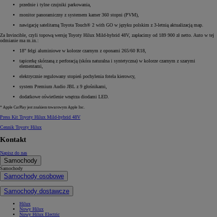
przednie i tylne czujniki parkowania,
monitor panoramiczny z systemem kamer 360 stopni (PVM),
nawigację satelitarną Toyota Touch® 2 with GO w języku polskim z 3-letnią aktualizacją map.
Za Invincible, czyli topową wersję Toyoty Hilux Mild-hybrid 48V, zapłacimy od 189 900 zł netto. Auto w tej
odmianie ma m.in.:
18" felgi aluminiowe w kolorze czarnym z oponami 265/60 R18,
tapicerkę skórzaną z perforacją (skóra naturalna i syntetyczna) w kolorze czarnym z szarymi
elementami,
elektrycznie regulowany stopień pochylenia fotela kierowcy,
system Premium Audio JBL z 9 głośnikami,
dodatkowe oświetlenie wnętrza diodami LED.
* Apple CarPlay jest znakiem towarowym Apple Inc.
Press Kit Toyoty Hilux Mild-hybrid 48V
Cennik Toyoty Hilux
Kontakt
Napisz do nas
Samochody
Samochody
Samochody osobowe
Samochody dostawcze
Hilux
Nowy Hilux
Nowy Hilux Electric