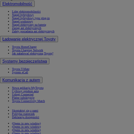
Elektromobilność
Lider elektromobilności
Napęd hybrydowy
Napęd hybrydowy typu plug-in
Napęd wodorowy
Napęd elektryczny na baterię
Zasięg aut elektrycznych
Zalety posiadania aut elektrycznych
Ładowanie elektrycznej Toyoty
Toyota HomeCharge
Toyota Charging Network
Jak naładować elektryczną Toyotę?
Systemy bezpieczeństwa
Toyota T-Mate
System eCall
Komunikacja z autem
Nowa aplikacja MyToyota
Cyfrowy opiekun auta
Usługi Connected
Płatne subskrypcje
Toyota Connectivity Match
Skontaktuj się z nami
Polityka ciasteczek
Deklaracja dostępności
(Opens in new window)
(Opens in new window)
(Opens in new window)
(Opens in new window)