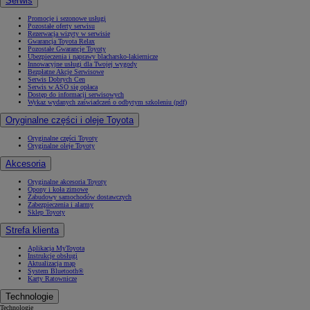
Serwis
Promocje i sezonowe usługi
Pozostałe oferty serwisu
Rezerwacja wizyty w serwisie
Gwarancja Toyota Relax
Pozostałe Gwarancje Toyoty
Ubezpieczenia i naprawy blacharsko-lakiernicze
Innowacyjne usługi dla Twojej wygody
Bezpłatne Akcje Serwisowe
Serwis Dobrych Cen
Serwis w ASO się opłaca
Dostęp do informacji serwisowych
Wykaz wydanych zaświadczeń o odbytym szkoleniu (pdf)
Oryginalne części i oleje Toyota
Oryginalne części Toyoty
Oryginalne oleje Toyoty
Akcesoria
Oryginalne akcesoria Toyoty
Opony i koła zimowe
Zabudowy samochodów dostawczych
Zabezpieczenia i alarmy
Sklep Toyoty
Strefa klienta
Aplikacja MyToyota
Instrukcje obsługi
Aktualizacja map
System Bluetooth®
Karty Ratownicze
Technologie
Technologie