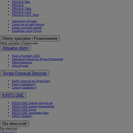
PROACE Max
PROACE
PROACE Verso
PROACE CITY
PROACE CITY Verso
Samochody używane
Umów się na jazdę testową
Zobacz wszystkie cenniki
Konfiguruj swoją Toyotę
Oferty specjalne i Finansowanie
Oferty specjalne i Finansowanie
Aktualne oferty
Finał wyprzedaży 2025
Samochody dostawcze Toyota Professional
Oferta biznesowa
Auta używane
Toyota Financial Services
Kredyt niższych rat Toyota Easy
Kredyt standardowy
Leasing standardowy
KINTO ONE
KINTO ONE Leasing niższych rat
KINTO ONE Leasing konsumencki
KINTO ONE Najem
KINTO ONE Zarządzanie flotą
KINTO Mobility
Dla właścicieli
Dla właścicieli