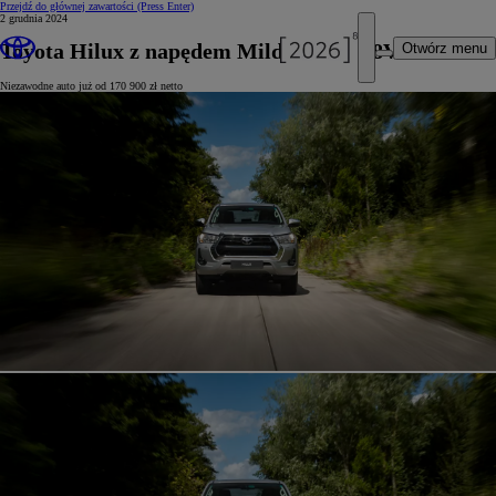
Przejdź do głównej zawartości
(Press Enter)
2 grudnia 2024
Toyota Hilux z napędem Mild-hybrid 48V
Otwórz menu
Niezawodne auto już od 170 900 zł netto