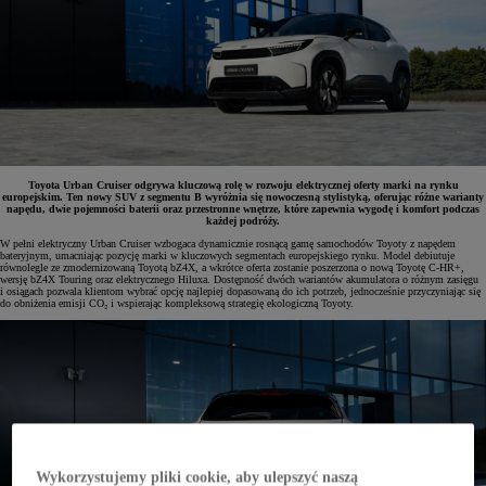
Toyota Urban Cruiser odgrywa kluczową rolę w rozwoju elektrycznej oferty marki na rynku
europejskim. Ten nowy SUV z segmentu B wyróżnia się nowoczesną stylistyką, oferując różne warianty
napędu, dwie pojemności baterii oraz przestronne wnętrze, które zapewnia wygodę i komfort podczas
każdej podróży.
W pełni elektryczny Urban Cruiser wzbogaca dynamicznie rosnącą gamę samochodów Toyoty z napędem
bateryjnym, umacniając pozycję marki w kluczowych segmentach europejskiego rynku. Model debiutuje
równolegle ze zmodernizowaną Toyotą bZ4X, a wkrótce oferta zostanie poszerzona o nową Toyotę C-HR+,
wersję bZ4X Touring oraz elektrycznego Hiluxa. Dostępność dwóch wariantów akumulatora o różnym zasięgu
i osiągach pozwala klientom wybrać opcję najlepiej dopasowaną do ich potrzeb, jednocześnie przyczyniając się
do obniżenia emisji CO₂ i wspierając kompleksową strategię ekologiczną Toyoty.
Wykorzystujemy pliki cookie, aby ulepszyć naszą