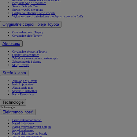
Bezpłatne Akcje Serwisowe
Serwis Dobrych Cen
Serwis w ASO się opłaca
Dostęp do informacji serwisowych
Wykaz wydanych zaświadczeń o odbytym szkoleniu (pdf)
Oryginalne części i oleje Toyota
Oryginalne części Toyoty
Oryginalne oleje Toyoty
Akcesoria
Oryginalne akcesoria Toyoty
Opony i koła zimowe
Zabudowy samochodów dostawczych
Zabezpieczenia i alarmy
Sklep Toyoty
Strefa klienta
Aplikacja MyToyota
Instrukcje obsługi
Aktualizacja map
System Bluetooth®
Karty Ratownicze
Technologie
Technologie
Elektromobilność
Lider elektromobilności
Napęd hybrydowy
Napęd hybrydowy typu plug-in
Napęd wodorowy
Napęd elektryczny na baterię
Zasięg aut elektrycznych