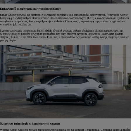
Efektywność energetyczna na wysokim poziomie
Urban Cruiser powstał na platformie stworzonej specjalnie dla samochodów elektrycznych. Wszystkie wersje
korzystają z wytrzymałych akumulatorów litowo-żelazowo-fosforanowych (LFP) z zaawansowanym systemem
zarządzania temperaturą, który współpracuje z układem klimatyzacji, zapewniając optymalne osiągi zarówno
w mroźne, jak i upalne dni.
System sterowania temperaturą baterii działa również podczas dużego obciążenia układu napędowego, np.
w trakcie długich podróży z wysoką prędkością czy przy częstym szybkim ładowaniu. Ładowanie prądem
stałym (DC) od 10 do 80% trwa około 45 minut, a standardowe wyposażenie każdej wersji obejmuje również
pompę ciepła.
Najnowsze technologie w komfortowym wnętrzu
Wnętrze Urban Cruisera zostało zaprojektowane z naciskiem na komfort i ergonomię. Centralna konsola mieści