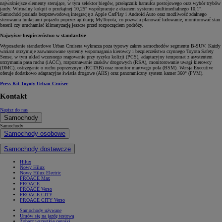
najważniejsze elementy sterujące, w tym selektor biegów, przełącznik hamulca postojowego oraz wybór trybów
jazdy. Wirtualny kokpit o przekątnej 10,25" współpracuje z ekranem systemu multimedialnego 10,1".
Samochód posiada bezprzewodową integrację z Apple CarPlay i Android Auto oraz możliwość zdalnego
sterowania funkcjami pojazdu poprzez aplikację MyToyota, co pozwala planować ładowanie, monitorować stan
baterii czy uruchamiać klimatyzację jeszcze przed rozpoczęciem podróży.
Najwyższe bezpieczeństwo w standardzie
Wyposażenie standardowe Urban Cruisera wykracza poza typowy zakres samochodów segmentu B-SUV. Każdy
wariant otrzymuje zaawansowane systemy wspomagania kierowcy i bezpieczeństwa czynnego Toyota Safety
Sense, w tym układ wczesnego reagowanie przy ryzyku kolizji (PCS), adaptacyjny tempomat z asystentem
utrzymania pasa ruchu (iACC), rozpoznawanie znaków drogowych (RSA), monitorowanie uwagi kierowcy
(DMC), ostrzeganie o ruchu poprzecznym (RCTAB) oraz monitor martwego pola (BSM). Wersja Executive
oferuje dodatkowo adaptacyjne światła drogowe (AHS) oraz panoramiczny system kamer 360° (PVM).
Press Kit Toyoty Urban Cruiser
Kontakt
Napisz do nas
Samochody
Samochody
Samochody osobowe
Samochody dostawcze
Hilux
Nowy Hilux
Nowy Hilux Electric
PROACE Max
PROACE
PROACE Verso
PROACE CITY
PROACE CITY Verso
Samochody używane
Umów się na jazdę testową
Zobacz wszystkie cenniki