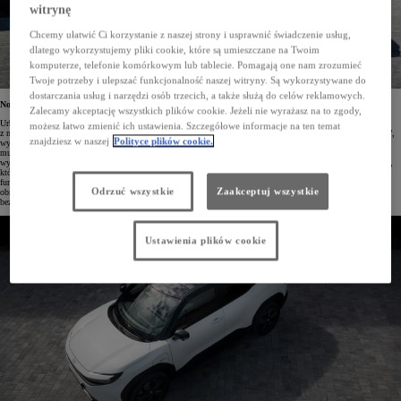
witrynę
Chcemy ułatwić Ci korzystanie z naszej strony i usprawnić świadczenie usług,
dlatego wykorzystujemy pliki cookie, które są umieszczane na Twoim
komputerze, telefonie komórkowym lub tablecie. Pomagają one nam zrozumieć
Twoje potrzeby i ulepszać funkcjonalność naszej witryny. Są wykorzystywane do
dostarczania usług i narzędzi osób trzecich, a także służą do celów reklamowych.
Nowy SUV o dużej wszechstronności
Zalecamy akceptację wszystkich plików cookie. Jeżeli nie wyrażasz na to zgody,
Urban Cruiser to SUV, który jest zarazem kompaktowy i przestronny, a jego wnętrze zostało zaprojektowane
możesz łatwo zmienić ich ustawienia. Szczegółowe informacje na ten temat
z myślą o komfortowej podróży. Dynamiczna stylistyka modelu, utrzymana w duchu koncepcji „Urban Tech”,
znajdziesz w naszej
Polityce plików cookie.
wyróżnia się smukłymi reflektorami LED, charakterystycznymi światłami bi-LED w kształcie litery „U”,
muskularnymi nadkolami oraz szeroką tylną listwą LED, podkreślając miejskie aspiracje pojazdu. Pomimo
wydłużonego rozstawu osi wynoszącego 2700 mm, Urban Cruiser zachowuje promień skrętu zaledwie 5,2 m,
który ułatwia manewrowanie w zatłoczonych ulicach. Przesuwana i dzielona tylna kanapa zwiększa
funkcjonalność przestrzeni bagażowej (od 244 do 566 l), a solidna podłoga i nisko umieszczony akumulator
Odrzuć wszystkie
Zaakceptuj wszystkie
obniżają środek ciężkości, zapewniając lepszą stabilność, pewność prowadzenia oraz wyższy poziom
bezpieczeństwa pasażerów.
Ustawienia plików cookie