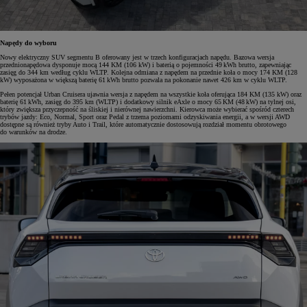
Napędy do wyboru
Nowy elektryczny SUV segmentu B oferowany jest w trzech konfiguracjach napędu. Bazowa wersja
przednionapędowa dysponuje mocą 144 KM (106 kW) i baterią o pojemności 49 kWh brutto, zapewniając
zasięg do 344 km według cyklu WLTP. Kolejna odmiana z napędem na przednie koła o mocy 174 KM (128
kW) wyposażona w większą baterię 61 kWh brutto pozwala na pokonanie nawet 426 km w cyklu WLTP.
Pełen potencjał Urban Cruisera ujawnia wersja z napędem na wszystkie koła oferująca 184 KM (135 kW) oraz
baterię 61 kWh, zasięg do 395 km (WLTP) i dodatkowy silnik eAxle o mocy 65 KM (48 kW) na tylnej osi,
który zwiększa przyczepność na śliskiej i nierównej nawierzchni. Kierowca może wybierać spośród czterech
trybów jazdy: Eco, Normal, Sport oraz Pedal z trzema poziomami odzyskiwania energii, a w wersji AWD
dostępne są również tryby Auto i Trail, które automatycznie dostosowują rozdział momentu obrotowego
do warunków na drodze.