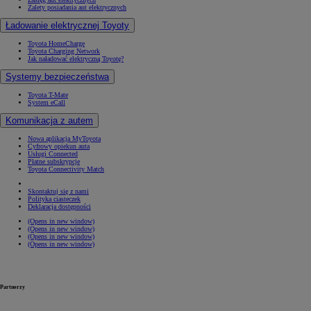
Zalety posiadania aut elektrycznych
Ładowanie elektrycznej Toyoty
Toyota HomeCharge
Toyota Charging Network
Jak naładować elektryczną Toyotę?
Systemy bezpieczeństwa
Toyota T-Mate
System eCall
Komunikacja z autem
Nowa aplikacja MyToyota
Cyfrowy opiekun auta
Usługi Connected
Płatne subskrypcje
Toyota Connectivity Match
Skontaktuj się z nami
Polityka ciasteczek
Deklaracja dostępności
(Opens in new window)
(Opens in new window)
(Opens in new window)
(Opens in new window)
Partnerzy