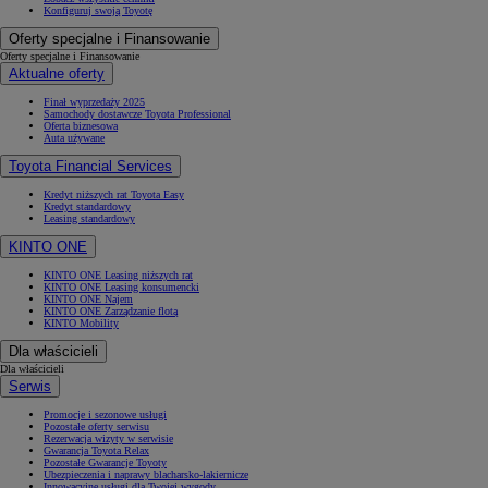
Konfiguruj swoją Toyotę
Oferty specjalne i Finansowanie
Oferty specjalne i Finansowanie
Aktualne oferty
Finał wyprzedaży 2025
Samochody dostawcze Toyota Professional
Oferta biznesowa
Auta używane
Toyota Financial Services
Kredyt niższych rat Toyota Easy
Kredyt standardowy
Leasing standardowy
KINTO ONE
KINTO ONE Leasing niższych rat
KINTO ONE Leasing konsumencki
KINTO ONE Najem
KINTO ONE Zarządzanie flotą
KINTO Mobility
Dla właścicieli
Dla właścicieli
Serwis
Promocje i sezonowe usługi
Pozostałe oferty serwisu
Rezerwacja wizyty w serwisie
Gwarancja Toyota Relax
Pozostałe Gwarancje Toyoty
Ubezpieczenia i naprawy blacharsko-lakiernicze
Innowacyjne usługi dla Twojej wygody