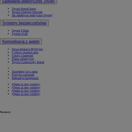
Ładowanie elektrycznej Toyoty
Toyota HomeCharge
Toyota Charging Network
Jak naładować elektryczną Toyotę?
Systemy bezpieczeństwa
Toyota T-Mate
System eCall
Komunikacja z autem
Nowa aplikacja MyToyota
Cyfrowy opiekun auta
Usługi Connected
Płatne subskrypcje
Toyota Connectivity Match
Skontaktuj się z nami
Polityka ciasteczek
Deklaracja dostępności
(Opens in new window)
(Opens in new window)
(Opens in new window)
(Opens in new window)
Partnerzy