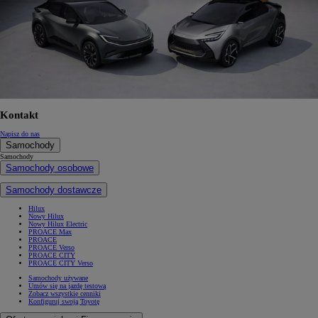
Kontakt
Napisz do nas
Samochody
Samochody
Samochody osobowe
Samochody dostawcze
Hilux
Nowy Hilux
Nowy Hilux Electric
PROACE Max
PROACE
PROACE Verso
PROACE CITY
PROACE CITY Verso
Samochody używane
Umów się na jazdę testową
Zobacz wszystkie cenniki
Konfiguruj swoją Toyotę