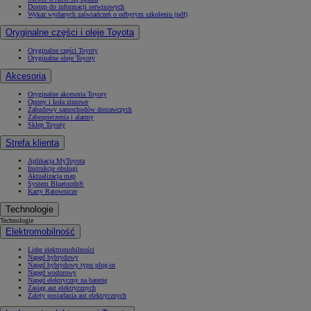
Dostęp do informacji serwisowych
Wykaz wydanych zaświadczeń o odbytym szkoleniu (pdf)
Oryginalne części i oleje Toyota
Oryginalne części Toyoty
Oryginalne oleje Toyoty
Akcesoria
Oryginalne akcesoria Toyoty
Opony i koła zimowe
Zabudowy samochodów dostawczych
Zabezpieczenia i alarmy
Sklep Toyoty
Strefa klienta
Aplikacja MyToyota
Instrukcje obsługi
Aktualizacja map
System Bluetooth®
Karty Ratownicze
Technologie
Technologie
Elektromobilność
Lider elektromobilności
Napęd hybrydowy
Napęd hybrydowy typu plug-in
Napęd wodorowy
Napęd elektryczny na baterię
Zasięg aut elektrycznych
Zalety posiadania aut elektrycznych