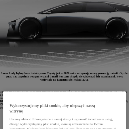
Samochody hybrydowe i elektryczne Toyoty już w 2026 roku otrzymają nową generację baterii. Oprócz
prac nad zupełnie nowymi typami baterii koncern skupia się także nad ich rozmiarami, które
wpływają na konstrukcję i osiągi auta.
Toyota zapowiada, że do 2030 roku zamierza wyprodukować 3,5 mln samochodów elektrycznych. Aż 1,7 mln
z nich powstanie w rewolucyjnej fabryce BEV Factory stosującej innowacyjne procesy produkcyjne. Aby
dostępność aut elektrycznych była jak najwyższa, potrzebne są baterie nowej generacji, co potwierdza prezes
BEV Factory Takero Kato: „Będziemy oferować różne technologie baterii, tak jak teraz oferujemy różne napędy.
Chcemy dostosować rodzaj akumulatora trakcyjnego do typu samochodu oraz jego zastosowania, a także
Wykorzystujemy pliki cookie, aby ulepszyć naszą
do potrzeb naszych klientów.”
witrynę
Chcemy ułatwić Ci korzystanie z naszej strony i usprawnić świadczenie usług,
dlatego wykorzystujemy pliki cookie, które są umieszczane na Twoim
komputerze, telefonie komórkowym lub tablecie. Pomagają one nam zrozumieć