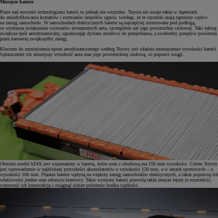
Mniejsze baterie
Prace nad nowymi technologiami baterii to jednak nie wszystko. Toyota nie ustaje także w dążeniach
do zmodyfikowania kształtów i rozmiarów zespołów ogniw, wiedząc, że te czynniki mają ogromny wpływ
na zasięg samochodu. W samochodach elektrycznych baterie są najczęściej montowane pod podłogą,
co wymusza zwiększenie wymiarów zewnętrznych auta, szczególnie zaś jego powierzchni czołowej. Taki zabieg
zwiększa opór aerodynamiczny, ograniczając dystans możliwy do przejechania, a swobodny przepływ powietrza
przez karoserię zwiększyłby zasięg.
Kluczem do zmniejszenia oporu aerodynamicznego według Toyoty jest właśnie zmniejszenie wysokości baterii.
Spłaszczenie ich zmniejszy wysokość auta oraz jego powierzchnię czołową, co poprawi osiągi.
Obecnie model bZ4X jest wyposażony w baterię, która wraz z obudową ma 150 mm wysokości. Celem Toyoty
jest wprowadzenie w najbliższej przyszłości akumulatorów o wysokości 120 mm, a w autach sportowych – o
wysokości 100 mm. Płaskie baterie wpłyną na większy zasięg samochodów elektrycznych, a także poprawią ich
właściwości jezdne oraz odczucia kierowcy. Takie wymiary baterii pozwolą także jeszcze lepiej je rozmieścić,
wzmocnić ich konstrukcję i osiągnąć niższe położenie środka ciężkości.