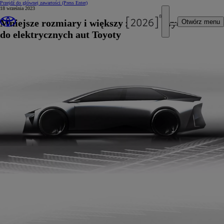
Przejdź do głównej zawartości
(Press Enter)
18 września 2023
Mniejsze rozmiary i większy zasięg nowych baterii
Otwórz menu
do elektrycznych aut Toyoty