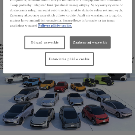
Twoje potrzeby i ulepszać funkcjonalność naszej witryny. Są wykorzystywane do
dostarczania usług i narzędzi osób trzecich, a także służą do celów reklamowych.
Zalecamy akceptację wszystkich plików cookie. Jeżeli nie wyrażasz na to zgody,
możesz łatwo zmienić ich ustawienia. Szczegółowe informacje na ten temat
znajdziesz w naszej
Polityce plików cookie.
Odrzuć wszystkie
Zaakceptuj wszystkie
Do końca tej dekady Toyota wprowadzi cztery nowe technologie o lepszych parametrach ładowania oraz
większym zasięgu. Już w 2026 roku pojawi się nowa generacja baterii do aut elektrycznych pozwalająca
na pokonanie dystansu przekraczającego 800 km. Ponadto zadebiutują także tańsze i wydajniejsze bipolarne
baterie litowo-żelazowo-fosforanowe z przeznaczeniem do popularnych modeli pozwalające na przejechanie
powyżej 600 km. W kolejnym etapie zostaną wprowadzone bipolarne baterie litowo-jonowe z zasięgiem ponad
Ustawienia plików cookie
1000 km, a w 2027 roku samochody elektryczne mają otrzymać baterie ze stałym elektrolitem, w których czas
szybkiego ładowania będzie skrócony do 10 minut. Według Toyoty baterie te będą umożliwiały przejechanie
nawet ponad 1200 km.