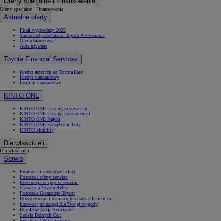
Oferty specjalne i Finansowanie
Oferty specjalne i Finansowanie
Aktualne oferty
Finał wyprzedaży 2025
Samochody dostawcze Toyota Professional
Oferta biznesowa
Auta używane
Toyota Financial Services
Kredyt niższych rat Toyota Easy
Kredyt standardowy
Leasing standardowy
KINTO ONE
KINTO ONE Leasing niższych rat
KINTO ONE Leasing konsumencki
KINTO ONE Najem
KINTO ONE Zarządzanie flotą
KINTO Mobility
Dla właścicieli
Dla właścicieli
Serwis
Promocje i sezonowe usługi
Pozostałe oferty serwisu
Rezerwacja wizyty w serwisie
Gwarancja Toyota Relax
Pozostałe Gwarancje Toyoty
Ubezpieczenia i naprawy blacharsko-lakiernicze
Innowacyjne usługi dla Twojej wygody
Bezpłatne Akcje Serwisowe
Serwis Dobrych Cen
Serwis w ASO się opłaca