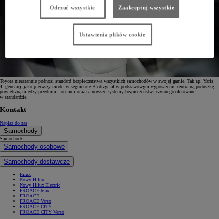
Odrzuć wszystkie
Zaakceptuj wszystkie
Ustawienia plików cookie
Toyota nieustannie podnosi standard bezpieczeństwa wszystkich samochodów w swojej gamie. Tak np. Yaris
4. generacji jako pierwszy model w segmencie B otrzymał w podstawowym wyposażeniu centralną poduszkę
powietrzną między przednimi fotelami oraz najnowsze systemy bezpieczeństwa czynnego oferowane
w standardzie.
Kontakt
Napisz do nas
Samochody
Samochody
Samochody osobowe
Samochody dostawcze
Hilux
Nowy Hilux
Nowy Hilux Electric
PROACE Max
PROACE
PROACE Verso
PROACE CITY
PROACE CITY Verso