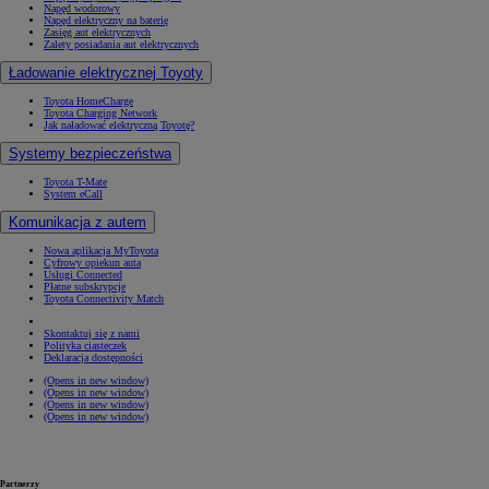
Napęd wodorowy
Napęd elektryczny na baterię
Zasięg aut elektrycznych
Zalety posiadania aut elektrycznych
Ładowanie elektrycznej Toyoty
Toyota HomeCharge
Toyota Charging Network
Jak naładować elektryczną Toyotę?
Systemy bezpieczeństwa
Toyota T-Mate
System eCall
Komunikacja z autem
Nowa aplikacja MyToyota
Cyfrowy opiekun auta
Usługi Connected
Płatne subskrypcje
Toyota Connectivity Match
Skontaktuj się z nami
Polityka ciasteczek
Deklaracja dostępności
(Opens in new window)
(Opens in new window)
(Opens in new window)
(Opens in new window)
Partnerzy