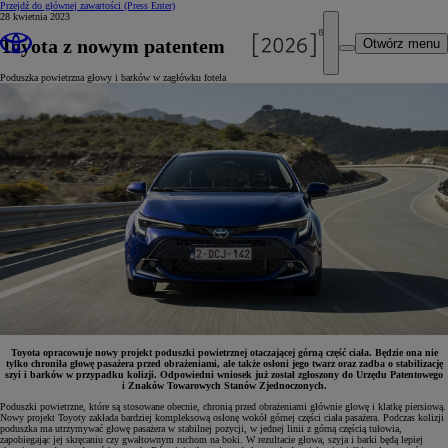
Przejdź do głównej zawartości
(Press Enter)
28 kwietnia 2023
Toyota z nowym patentem
Otwórz menu
Poduszka powietrzna głowy i barków w zagłówku fotela
Toyota opracowuje nowy projekt poduszki powietrznej otaczającej górną część ciała. Będzie ona nie
tylko chroniła głowę pasażera przed obrażeniami, ale także osłoni jego twarz oraz zadba o stabilizację
szyi i barków w przypadku kolizji. Odpowiedni wniosek już został zgłoszony do Urzędu Patentowego
i Znaków Towarowych Stanów Zjednoczonych.
Poduszki powietrzne, które są stosowane obecnie, chronią przed obrażeniami głównie głowę i klatkę piersiową.
Nowy projekt Toyoty zakłada bardziej kompleksową osłonę wokół górnej części ciała pasażera. Podczas kolizji
poduszka ma utrzymywać głowę pasażera w stabilnej pozycji, w jednej linii z górną częścią tułowia,
zapobiegając jej skręcaniu czy gwałtownym ruchom na boki. W rezultacie głowa, szyja i barki będą lepiej