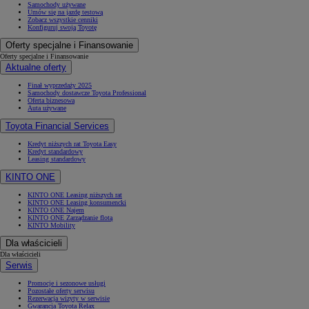
Samochody używane
Umów się na jazdę testową
Zobacz wszystkie cenniki
Konfiguruj swoją Toyotę
Oferty specjalne i Finansowanie
Oferty specjalne i Finansowanie
Aktualne oferty
Finał wyprzedaży 2025
Samochody dostawcze Toyota Professional
Oferta biznesowa
Auta używane
Toyota Financial Services
Kredyt niższych rat Toyota Easy
Kredyt standardowy
Leasing standardowy
KINTO ONE
KINTO ONE Leasing niższych rat
KINTO ONE Leasing konsumencki
KINTO ONE Najem
KINTO ONE Zarządzanie flotą
KINTO Mobility
Dla właścicieli
Dla właścicieli
Serwis
Promocje i sezonowe usługi
Pozostałe oferty serwisu
Rezerwacja wizyty w serwisie
Gwarancja Toyota Relax