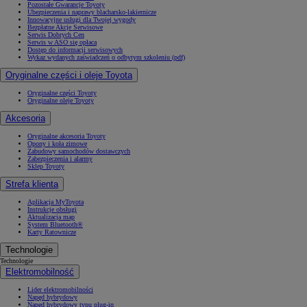
Pozostałe Gwarancje Toyoty
Ubezpieczenia i naprawy blacharsko-lakiernicze
Innowacyjne usługi dla Twojej wygody
Bezpłatne Akcje Serwisowe
Serwis Dobrych Cen
Serwis w ASO się opłaca
Dostęp do informacji serwisowych
Wykaz wydanych zaświadczeń o odbytym szkoleniu (pdf)
Oryginalne części i oleje Toyota
Oryginalne części Toyoty
Oryginalne oleje Toyoty
Akcesoria
Oryginalne akcesoria Toyoty
Opony i koła zimowe
Zabudowy samochodów dostawczych
Zabezpieczenia i alarmy
Sklep Toyoty
Strefa klienta
Aplikacja MyToyota
Instrukcje obsługi
Aktualizacja map
System Bluetooth®
Karty Ratownicze
Technologie
Technologie
Elektromobilność
Lider elektromobilności
Napęd hybrydowy
Napęd hybrydowy typu plug-in