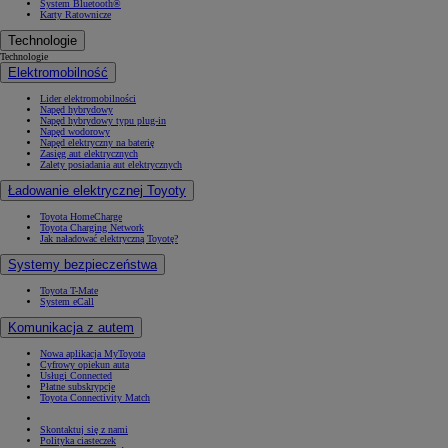
System Bluetooth®
Karty Ratownicze
Technologie
Technologie
Elektromobilność
Lider elektromobilności
Napęd hybrydowy
Napęd hybrydowy typu plug-in
Napęd wodorowy
Napęd elektryczny na baterię
Zasięg aut elektrycznych
Zalety posiadania aut elektrycznych
Ładowanie elektrycznej Toyoty
Toyota HomeCharge
Toyota Charging Network
Jak naładować elektryczną Toyotę?
Systemy bezpieczeństwa
Toyota T-Mate
System eCall
Komunikacja z autem
Nowa aplikacja MyToyota
Cyfrowy opiekun auta
Usługi Connected
Płatne subskrypcje
Toyota Connectivity Match
Skontaktuj się z nami
Polityka ciasteczek