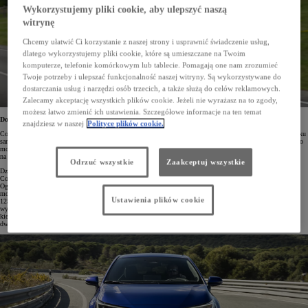
Wykorzystujemy pliki cookie, aby ulepszyć naszą
witrynę
Chcemy ułatwić Ci korzystanie z naszej strony i usprawnić świadczenie usług,
dlatego wykorzystujemy pliki cookie, które są umieszczane na Twoim
komputerze, telefonie komórkowym lub tablecie. Pomagają one nam zrozumieć
Twoje potrzeby i ulepszać funkcjonalność naszej witryny. Są wykorzystywane do
dostarczania usług i narzędzi osób trzecich, a także służą do celów reklamowych.
Zalecamy akceptację wszystkich plików cookie. Jeżeli nie wyrażasz na to zgody,
możesz łatwo zmienić ich ustawienia. Szczegółowe informacje na ten temat
Dominacja Toyoty Corolli na polskim rynku
znajdziesz w naszej
Polityce plików cookie.
Corolla już trzeci rok z rzędu utrzymuje pozycję lidera nie tylko w segmencie C, ale na całym krajowym rynku
samochodów osobowych. Tylko w 2023 roku na polskie drogi wyjechało rekordowe 26 850 egzemplarzy tego
modelu. Najczęstszymi nabycami Corolli byli przedsiębiorcy, przy czym wersja kompaktowa triumfowała
na rynku flotowym z wynikiem 23 054 egzemplarzy (aż o 24% lepiej niż rok wcześniej).
Odrzuć wszystkie
Zaakceptuj wszystkie
Dzięki wielu kombinacjom nadwozia – Hatchback, Sedan i TS Kombi – z wersjami wyposażenia – Active,
Comfort, Style, GR SPORT i Executive – klienci mogą idealnie dopasować Corollę do swoich potrzeb.
Ogromnym atutem modelu są ponadto oszczędne i niezawodne hybrydy piątej generacji w dwóch wariantach
mocy: 140 KM (1.8 Hybrid) oraz 196 KM (2.0 Hybrid), a także silnik benzynowy 1.5 o mocy
Ustawienia plików cookie
125 KM dostępny w wariancie czterodrzwiowym. Kolejną zaletą każdej wersji Corolli jest niezwykle bogate
wyposażenie standardowe, wśród którego znajdują się choćby najnowsze systemy bezpieczeństwa i wsparcia
kierowcy Toyota T-MATE, nowoczesne i intuicyjne multimedia Toyota Smart Connect czy klimatyzacja
dwustrefowa.