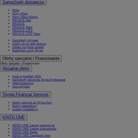
Samochody dostawcze
Hilux
Nowy Hilux
Nowy Hilux Electric
PROACE Max
PROACE
PROACE Verso
PROACE CITY
PROACE CITY Verso
Samochody używane
Umów się na jazdę testową
Zobacz wszystkie cenniki
Konfiguruj swoją Toyotę
Oferty specjalne i Finansowanie
Oferty specjalne i Finansowanie
Aktualne oferty
Finał wyprzedaży 2025
Samochody dostawcze Toyota Professional
Oferta biznesowa
Auta używane
Toyota Financial Services
Kredyt niższych rat Toyota Easy
Kredyt standardowy
Leasing standardowy
KINTO ONE
KINTO ONE Leasing niższych rat
KINTO ONE Leasing konsumencki
KINTO ONE Najem
KINTO ONE Zarządzanie flotą