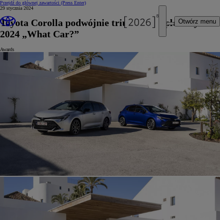
Przejdź do głównej zawartości
(Press Enter)
29 stycznia 2024
Toyota Corolla podwójnie triumfuje w plebiscycie
Otwórz menu
2024 „What Car?”
Awards