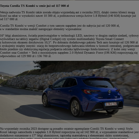
Toyota Corolla TS Kombi w cenie już od 117 000 zł
Wersja nadwozia TS Kombi także została objęta wyprzedażą aut z rocznika 2023, dzięki czemu klienci mogą
liczyć na rabat w wysokości nawet 10 300 zł, a podstawowa wersja Active 1.8 Hybrid (140 KM) kosztuje już
od 117 000 zł.
Corolla TS Kombi w wersji Comfort z tym samym napędem jest do nabycia już od 120 000 zł,
a w standardzie można znaleźć następujące elementy wyposażenia:
16" felgi aluminiowe, światła przeciwmgielne w technologii LED, nawiewy w drugim rzędzie siedzeń, cyfrowy
wyświetlacz na tablicy zegarów (Digital Cockpit) czy system multimedialny Toyota Smart Connect
z kolorowym ekranem dotykowym 10,5". Po dobraniu dodatkowego pakietu Tech auto kosztuje od 126 900 zł
i zyskujemy między innymi: stację do bezprzewodowego ładowania telefonu w konsoli centralnej, podgrzewane
fotele przednie czy elektryczną regulację podparcia odcinka lędźwiowego fotela kierowcy. Z kolei ceny wersji
Comfort oraz Comfort + Tech z mocniejszym napędem 2.0 Hybrid Dynamic Force (196 KM) rozpoczynają się
odpowiednio od 129 900 zł i 136 700 zł.
Na wyprzedaży rocznika 2023 dostępne są ponadto ostatnie egzemplarze Corolii TS Kombi w wersji Style.
Koszt takiego samochodu z napędem 1.8 Hybrid rozpoczyna się od 142 900 zł, a wyposażenie standardowe jest
dodatkowo rozszerzone o 17" felgi aluminiowe, tapicerkę materiałową z elementami skóry syntetycznej,
przyciemniane tylne szyby, stację bezprzewodowego ładowania telefonu komórkowego, automatycznie