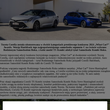
Toyota Corolla została uhonorowana w dwóch kategoriach prestiżowego konkursu 2024 „What Car?”
Awards. Wersję Hatchback tego najpopularniejszego samochodu segmentu C na świecie wybrano
Rodzinnym Samochodem Roku, z kolei model TS Kombi zdobył tytuł Samochodu Kombi Roku.
Jurorzy tegorocznej edycji konkursu brytyjskiego magazynu „What Car?” aż dwukrotnie wyróżnili Toyotę
Corollę, czyli najchętniej wybierany kompakt na świecie i bezkonkurencyjny model na rynku polskim. Auto
triumfowało w dwóch kategoriach – tytuł Rodzinnego Samochodu Roku przypadł Corolli Hatchback,
natomiast Samochód Kombi Roku trafił do Corolli TS Kombi.
Podczas wręczania nagrody Rodzinnego Samochodu Roku redaktor naczelny „What Car?” Steve Huntingford
podkreślił: „Ceny nowych samochodów cały czas rosną, a Corolla wyróżnia się na rynku połączeniem rozsądnie
skalkulowanej ceny z wyjątkowo oszczędnym napędem. Ale ważne są nie tylko liczby. To auto należy
do samochodów rodzinnych o najlepszych właściwościach jezdnych”.
Przy okazji nagradzania Corolli TS Kombi tytułem Samochodu Kombi Roku Steve Huntingford zwrócił
z kolei uwagę na niskie koszty eksploatacji, komfort podróżowania, praktyczny bagażnik i niezawodność
modelu, z której słyną zresztą wszytkie samochody marki Toyota. Na koniec dodał:
„Podobnie jak wersja
Hatchback, Corolla TS Kombi naprawdę imponuje komfortem jazdy, a technologia hybrydowa zapewnia
zarówno mocne osiągi, jak i doskonałą wydajność. Pasażerowie mają sporo przestrzeni, a duży, ustawny
bagażnik z niską, płaską podłogą świetnie nadaje się do przewożenia dużych ładunków”
.