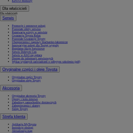
KINTO Mobility
Dla właścicieli
Dla właścicieli
Serwis
Promocje i sezonowe usługi
Pozostałe oferty serwisu
Rezerwacja wizyty w serwisie
Gwarancja Toyota Relax
Pozostałe Gwarancje Toyoty
Ubezpieczenia i naprawy blacharsko-lakiernicze
Innowacyjne usługi dla Twojej wygody
Bezpłatne Akcje Serwisowe
Serwis Dobrych Cen
Serwis w ASO się opłaca
Dostęp do informacji serwisowych
Wykaz wydanych zaświadczeń o odbytym szkoleniu (pdf)
Oryginalne części i oleje Toyota
Oryginalne części Toyoty
Oryginalne oleje Toyoty
Akcesoria
Oryginalne akcesoria Toyoty
Opony i koła zimowe
Zabudowy samochodów dostawczych
Zabezpieczenia i alarmy
Sklep Toyoty
Strefa klienta
Aplikacja MyToyota
Instrukcje obsługi
Aktualizacja map