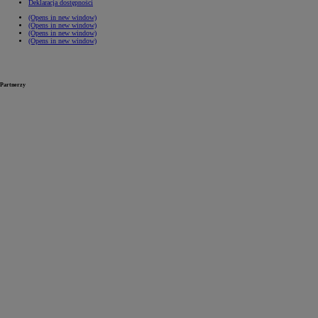
Deklaracja dostępności
(Opens in new window)
(Opens in new window)
(Opens in new window)
(Opens in new window)
Partnerzy