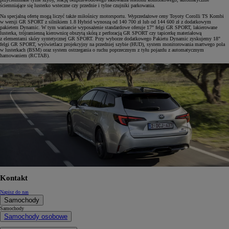
ściemniające się lusterko wsteczne czy przednie i tylne czujniki parkowania.
Na specjalną ofertę mogą liczyć także miłośnicy motorsportu. Wyprzedażowe ceny Toyoty Corolli TS Kombi
w wersji GR SPORT z silnikiem 1.8 Hybrid wynoszą od 140 700 zł lub od 144 600 zł z dodatkowym
pakietem Dynamic. W tym wariancie wyposażenie standardowe oferuje 17" felgi GR SPORT, lakierowane
lusterka, trójramienną kierownicę obszytą skórą z perforacją GR SPORT czy tapicerkę materiałową
z elementami skóry syntetycznej GR SPORT. Przy wyborze dodatkowego Pakietu Dynamic zyskujemy 18"
felgi GR SPORT, wyświetlacz projekcyjny na przedniej szybie (HUD), system monitorowania martwego pola
w lusterkach (BSM) oraz system ostrzegania o ruchu poprzecznym z tyłu pojazdu z automatycznym
hamowaniem (RCTAB).
Kontakt
Napisz do nas
Samochody
Samochody
Samochody osobowe