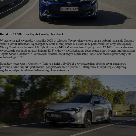
Rabat do 13 900 zł na Toyotę Corollę Hatchback
W czasie trającej wyprzedaży rocznika 2023 w salonach Toyoty oferowane są auta z dużymi rabatami. Ostatnie
sztuki Corolli Hatchback są dostępne w cenie niższej nawet o 13 900 zł w porównaniu do ceny katalogowej.
Wersję Comfort z silnikiem 1.8 Hybrid o mocy 140 KM można teraz kupić już od 112 100 zł, a standardowe
wyposażenie obejmuje między innymi 12,3" cyfrowy wyświetlacz na desce rozdzielczej, system multimedialny
Toyota Smart Connect® z kolorowym ekranem dotykowym o przekątnej 10,5" oraz światła przeciwmgielne
w technologii LED.
Najniższy koszt wersji Comfort + Tech to z kolei 119 000 zł z wyposażeniem obejmującym dodatkowo
przednie i tylne czujniki parkowania, podgrzewane fotele przednie, inteligentny kluczyk czy elektryczną
regulację podparcia odcinka lędźwiowego fotela kierowcy.