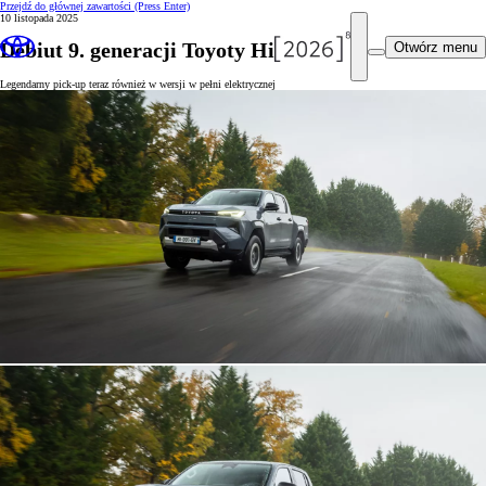
Przejdź do głównej zawartości
(Press Enter)
10 listopada 2025
Debiut 9. generacji Toyoty Hilux
Otwórz menu
Legendarny pick-up teraz również w wersji w pełni elektrycznej