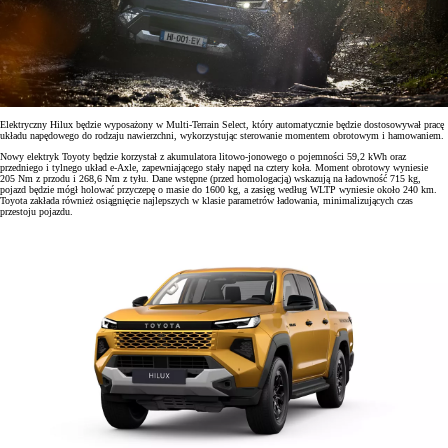
Elektryczny Hilux będzie wyposażony w Multi-Terrain Select, który automatycznie będzie dostosowywał pracę
układu napędowego do rodzaju nawierzchni, wykorzystując sterowanie momentem obrotowym i hamowaniem.
Nowy elektryk Toyoty będzie korzystał z akumulatora litowo-jonowego o pojemności 59,2 kWh oraz
przedniego i tylnego układ e-Axle, zapewniającego stały napęd na cztery koła. Moment obrotowy wyniesie
205 Nm z przodu i 268,6 Nm z tyłu. Dane wstępne (przed homologacją) wskazują na ładowność 715 kg,
pojazd będzie mógł holować przyczepę o masie do 1600 kg, a zasięg według WLTP wyniesie około 240 km.
Toyota zakłada również osiągnięcie najlepszych w klasie parametrów ładowania, minimalizujących czas
przestoju pojazdu.