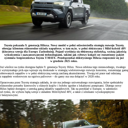
Toyota pokazała 9. generację Hiluxa. Nowy model w pełni odzwierciedla strategię rozwoju Toyoty,
oferując klientom różnorodne układy napędowe, w tym m.in. w pełni elektryczny i Mild-hybrid 48V
(kluczowa wersja dla Europy Zachodniej). Pojazd wyróżnia się efektowną stylistyką, wyższą jakością
wykończenia i zaawansowanymi technologiami, takimi jak cyfrowy kokpit czy rozszerzony pakiet
systemów bezpieczeństwa Toyota T-MATE. Przedsprzedaż elektrycznego Hiluxa rozpocznie się już
w grudniu 2025 roku.
Już wkrótce na rynku dostępna będzie 9. generacja Toyoty Hilux. Nowa odsłona tego niezawodnego, trwałego
i wytrzymałego pick-upa wpisuje się doskonale w strategię wielotorowego rozwoju koncernu, rozszerzając gamę
oferowanych napędów o w pełni elektryczną wersję zasilaną akumulatorem. Trwają też prace nad odmianą
z napędem wodorowym na ogniwa paliwowe – do gamy ma ona dołączyć w 2028 roku.
Opracowana przez Toyotę strategia zakłada, że nie ma jednego uniwersalnego rozwiązania, które spełniałoby
różnorodne potrzeby kierowców z różnych krajów i byłoby zgodne z lokalnymi przepisami. Dlatego nowy
Hilux będzie dostępny z szeroką gamą układów napędowych. Tak na przykład w Europie, w zależności
od rynku, do wyboru będą wersje z układem Mild-hybrid 48V, a także z silnikami wysokoprężnymi
i benzynowymi.