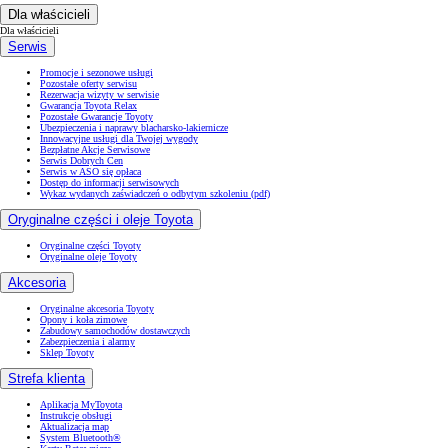
Dla właścicieli
Dla właścicieli
Serwis
Promocje i sezonowe usługi
Pozostałe oferty serwisu
Rezerwacja wizyty w serwisie
Gwarancja Toyota Relax
Pozostałe Gwarancje Toyoty
Ubezpieczenia i naprawy blacharsko-lakiernicze
Innowacyjne usługi dla Twojej wygody
Bezpłatne Akcje Serwisowe
Serwis Dobrych Cen
Serwis w ASO się opłaca
Dostęp do informacji serwisowych
Wykaz wydanych zaświadczeń o odbytym szkoleniu (pdf)
Oryginalne części i oleje Toyota
Oryginalne części Toyoty
Oryginalne oleje Toyoty
Akcesoria
Oryginalne akcesoria Toyoty
Opony i koła zimowe
Zabudowy samochodów dostawczych
Zabezpieczenia i alarmy
Sklep Toyoty
Strefa klienta
Aplikacja MyToyota
Instrukcje obsługi
Aktualizacja map
System Bluetooth®