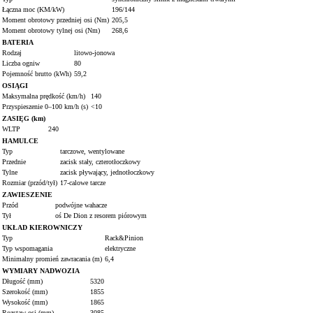
Łączna moc (KM/kW)
196/144
Moment obrotowy przedniej osi (Nm)
205,5
Moment obrotowy tylnej osi (Nm)
268,6
BATERIA
Rodzaj
litowo-jonowa
Liczba ogniw
80
Pojemność brutto (kWh)
59,2
OSIĄGI
Maksymalna prędkość (km/h)
140
Przyspieszenie 0–100 km/h (s)
<10
ZASIĘG (km)
WLTP
240
HAMULCE
Typ
tarczowe, wentylowane
Przednie
zacisk stały, czterotłoczkowy
Tylne
zacisk pływający, jednotłoczkowy
Rozmiar (przód/tył)
17-calowe tarcze
ZAWIESZENIE
Przód
podwójne wahacze
Tył
oś De Dion z resorem piórowym
UKŁAD KIEROWNICZY
Typ
Rack&Pinion
Typ wspomagania
elektryczne
Minimalny promień zawracania (m)
6,4
WYMIARY NADWOZIA
Długość (mm)
5320
Szerokość (mm)
1855
Wysokość (mm)
1865
Rozstaw osi (mm)
3085