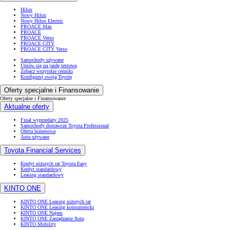
Hilux
Nowy Hilux
Nowy Hilux Electric
PROACE Max
PROACE
PROACE Verso
PROACE CITY
PROACE CITY Verso
Samochody używane
Umów się na jazdę testową
Zobacz wszystkie cenniki
Konfiguruj swoją Toyotę
Oferty specjalne i Finansowanie
Oferty specjalne i Finansowanie
Aktualne oferty
Finał wyprzedaży 2025
Samochody dostawcze Toyota Professional
Oferta biznesowa
Auta używane
Toyota Financial Services
Kredyt niższych rat Toyota Easy
Kredyt standardowy
Leasing standardowy
KINTO ONE
KINTO ONE Leasing niższych rat
KINTO ONE Leasing konsumencki
KINTO ONE Najem
KINTO ONE Zarządzanie flotą
KINTO Mobility