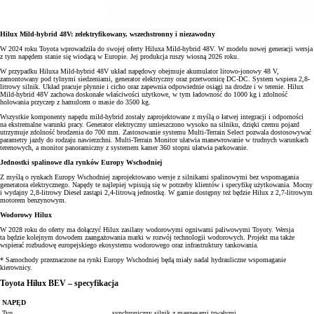
Hilux Mild-hybrid 48V: zelektryfikowany, wszechstronny i niezawodny
W 2024 roku Toyota wprowadziła do swojej oferty Hiluxa Mild-hybrid 48V. W modelu nowej generacji wersja
z tym napędem stanie się wiodącą w Europie. Jej produkcja ruszy wiosną 2026 roku.
W przypadku Hiluxa Mild-hybrid 48V układ napędowy obejmuje akumulator litowo-jonowy 48 V,
zamontowany pod tylnymi siedzeniami, generator elektryczny oraz przetwornicę DC-DC. System wspiera 2,8-
litrowy silnik. Układ pracuje płynnie i cicho oraz zapewnia odpowiednie osiągi na drodze i w terenie.
Hilux
Mild-hybrid 48V zachowa doskonałe właściwości użytkowe, w tym ładowność do 1000 kg i zdolność
holowania przyczep z hamulcem o masie do 3500 kg.
Wszystkie komponenty napędu mild-hybrid zostały zaprojektowane z myślą o łatwej integracji i odporności
na ekstremalne warunki pracy. Generator elektryczny umieszczono wysoko na silniku, dzięki czemu pojazd
utrzymuje zdolność brodzenia do 700 mm.
Zastosowanie systemu Multi-Terrain Select pozwala dostosowywać
parametry jazdy do rodzaju nawierzchni. Multi-Terrain Monitor ułatwia manewrowanie w trudnych warunkach
terenowych, a monitor panoramiczny z systemem kamer 360 stopni ułatwia parkowanie.
Jednostki spalinowe dla rynków Europy Wschodniej
Z myślą o rynkach Europy Wschodniej zaprojektowano wersje z silnikami spalinowymi bez wspomagania
generatora elektrycznego. Napędy te najlepiej wpisują się w potrzeby klientów i specyfikę użytkowania. Mocny
i wydajny 2,8-litrowy Diesel zastąpi 2,4-litrową jednostkę. W gamie dostępny też będzie Hilux z 2,7-litrowym
motorem benzynowym.
Wodorowy Hilux
W 2028 roku do oferty ma dołączyć Hilux zasilany wodorowymi ogniwami paliwowymi Toyoty. Wersja
ta będzie kolejnym dowodem zaangażowania marki w rozwój technologii wodorowych. Projekt ma także
wspierać rozbudowę europejskiego ekosystemu wodorowego oraz infrastruktury tankowania.
* Samochody przeznaczone na rynki Europy Wschodniej będą miały nadal hydrauliczne wspomaganie
kierownicy.
Toyota Hilux BEV – specyfikacja
NAPĘD
Typ
synchroniczny silnik z magnesami trwałymi