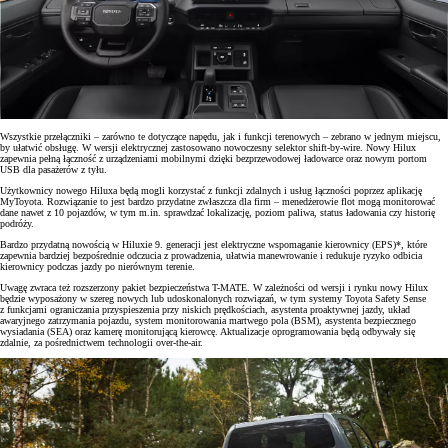
Wszystkie przełączniki – zarówno te dotyczące napędu, jak i funkcji terenowych – zebrano w jednym miejscu,
by ułatwić obsługę. W wersji elektrycznej zastosowano nowoczesny selektor shift-by-wire. Nowy Hilux
zapewnia pełną łączność z urządzeniami mobilnymi dzięki bezprzewodowej ładowarce oraz nowym portom
USB dla pasażerów z tyłu.
Użytkownicy nowego Hiluxa będą mogli korzystać z funkcji zdalnych i usług łączności poprzez aplikację
MyToyota. Rozwiązanie to jest bardzo przydatne zwłaszcza dla firm – menedżerowie flot mogą monitorować
dane nawet z 10 pojazdów, w tym m.in. sprawdzać lokalizację, poziom paliwa, status ładowania czy historię
podróży.
Bardzo przydatną nowością w Hiluxie 9. generacji jest elektryczne wspomaganie kierownicy (EPS)*, które
zapewnia bardziej bezpośrednie odczucia z prowadzenia, ułatwia manewrowanie i redukuje ryzyko odbicia
kierownicy podczas jazdy po nierównym terenie.
Uwagę zwraca też rozszerzony pakiet bezpieczeństwa T-MATE. W zależności od wersji i rynku nowy Hilux
będzie wyposażony w szereg nowych lub udoskonalonych rozwiązań, w tym systemy Toyota Safety Sense
z funkcjami ograniczania przyspieszenia przy niskich prędkościach, asystenta proaktywnej jazdy, układ
awaryjnego zatrzymania pojazdu, system monitorowania martwego pola (BSM), asystenta bezpiecznego
wysiadania (SEA) oraz kamerę monitorującą kierowcę. Aktualizacje oprogramowania będą odbywały się
zdalnie, za pośrednictwem technologii over-the-air.