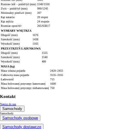
Rozstaw kół – przód/tył (mm)
1540/1550
Zwis – przód/tył (mm)
990/1245
Minimalny prześwit (mm)
207
Kąt natarcia
29 stopni
Kąt zejścia
24 stopnie
Rozmiar opon/td>
265/65R17
WYMIARY WNĘTRZA
Długość (mm)
1676
Szerokość (mm)
1438
Wysokość (mm)
1165
PRZESTRZEŃ ŁADUNKOWA
Długość (mm)
1555
Szerokość (mm)
1540
Wysokość (mm)
480
MASA (kg)
Masa własna pojazdu
2420–2455
Całkowita masa pojazdu
3135–3165
Ładowność
715
Masa holowanej przyczepy hamowanej
1600
Masa holowanej przyczepy niehamowanej
750
Kontakt
Napisz do nas
Samochody
Samochody
Samochody osobowe
Samochody dostawcze