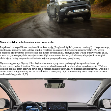
Nowa stylistyka i udoskonalone właściwości jezdne
Projektanci nowego Hiluxa inspirowali się koncepcją „Tough and Agile” („mocny i zwinny”). Uwagę zwracają
muskularne proporcje auta, a także smukłe reflektory połączone z klasycznym napisem TOYOTA. Wersję
z napędem elektrycznym dopracowano pod kątem aerodynamiki. Zrezygnowano w niej z tradycyjnego grilla,
a auto otrzymało specjalnie zaprojektowane felgi aluminiowe. We wszystkich wersjach pojawił się stopień
ułatwiający dostęp do przestrzeni ładunkowej oraz przeprojektowany próg boczny.
Najnowsza generacja Toyoty Hilux będzie oferowana wyłącznie z podwójną kabiną – dotychczas był
to najczęstszy wybór klientów. Wnętrze będzie się charakteryzowało wyższą jakością wykończenia. Większy
komfort podczas jazdy zapewni nowa deska rozdzielcza zaprojektowana w układzie horyzontalnym. Obejmuje
ona w pełni konfigurowalny zestaw wskaźników o przekątnej 12,3" oraz centralny ekran dotykowy systemu
multimedialnego (do 12,3").