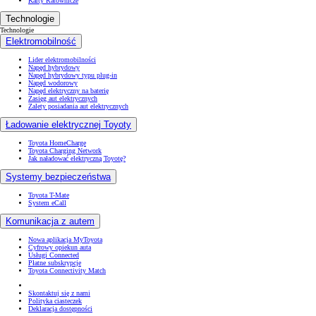
Karty Ratownicze
Technologie
Technologie
Elektromobilność
Lider elektromobilności
Napęd hybrydowy
Napęd hybrydowy typu plug-in
Napęd wodorowy
Napęd elektryczny na baterię
Zasięg aut elektrycznych
Zalety posiadania aut elektrycznych
Ładowanie elektrycznej Toyoty
Toyota HomeCharge
Toyota Charging Network
Jak naładować elektryczną Toyotę?
Systemy bezpieczeństwa
Toyota T-Mate
System eCall
Komunikacja z autem
Nowa aplikacja MyToyota
Cyfrowy opiekun auta
Usługi Connected
Płatne subskrypcje
Toyota Connectivity Match
Skontaktuj się z nami
Polityka ciasteczek
Deklaracja dostępności