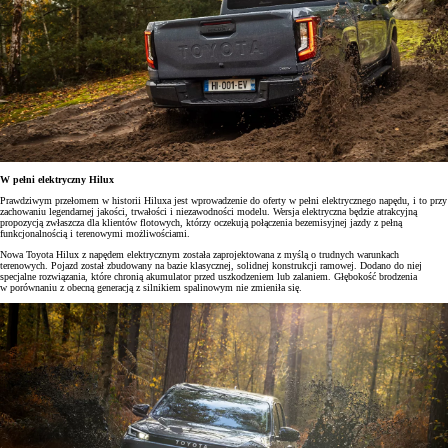
W pełni elektryczny Hilux
Prawdziwym przełomem w historii Hiluxa jest wprowadzenie do oferty w pełni elektrycznego napędu, i to przy
zachowaniu legendarnej jakości, trwałości i niezawodności modelu. Wersja elektryczna będzie atrakcyjną
propozycją zwłaszcza dla klientów flotowych, którzy oczekują połączenia bezemisyjnej jazdy z pełną
funkcjonalnością i terenowymi możliwościami.
Nowa Toyota Hilux z napędem elektrycznym została zaprojektowana z myślą o trudnych warunkach
terenowych. Pojazd został zbudowany na bazie klasycznej, solidnej konstrukcji ramowej. Dodano do niej
specjalne rozwiązania, które chronią akumulator przed uszkodzeniem lub zalaniem. Głębokość brodzenia
w porównaniu z obecną generacją z silnikiem spalinowym nie zmieniła się.