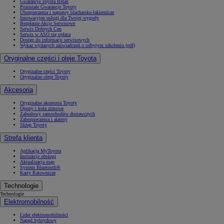
Gwarancja Toyota Relax
Pozostałe Gwarancje Toyoty
Ubezpieczenia i naprawy blacharsko-lakiernicze
Innowacyjne usługi dla Twojej wygody
Bezpłatne Akcje Serwisowe
Serwis Dobrych Cen
Serwis w ASO się opłaca
Dostęp do informacji serwisowych
Wykaz wydanych zaświadczeń o odbytym szkoleniu (pdf)
Oryginalne części i oleje Toyota
Oryginalne części Toyoty
Oryginalne oleje Toyoty
Akcesoria
Oryginalne akcesoria Toyoty
Opony i koła zimowe
Zabudowy samochodów dostawczych
Zabezpieczenia i alarmy
Sklep Toyoty
Strefa klienta
Aplikacja MyToyota
Instrukcje obsługi
Aktualizacja map
System Bluetooth®
Karty Ratownicze
Technologie
Technologie
Elektromobilność
Lider elektromobilności
Napęd hybrydowy