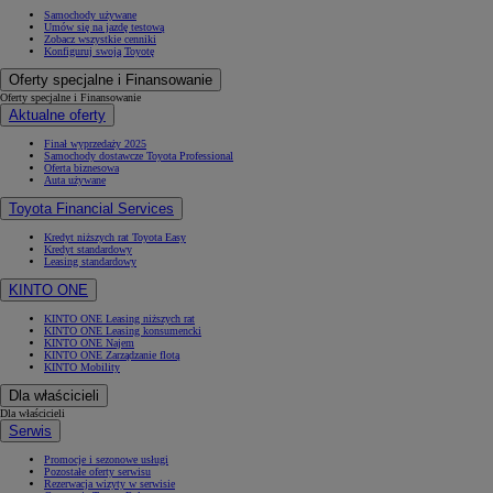
Samochody używane
Umów się na jazdę testową
Zobacz wszystkie cenniki
Konfiguruj swoją Toyotę
Oferty specjalne i Finansowanie
Oferty specjalne i Finansowanie
Aktualne oferty
Finał wyprzedaży 2025
Samochody dostawcze Toyota Professional
Oferta biznesowa
Auta używane
Toyota Financial Services
Kredyt niższych rat Toyota Easy
Kredyt standardowy
Leasing standardowy
KINTO ONE
KINTO ONE Leasing niższych rat
KINTO ONE Leasing konsumencki
KINTO ONE Najem
KINTO ONE Zarządzanie flotą
KINTO Mobility
Dla właścicieli
Dla właścicieli
Serwis
Promocje i sezonowe usługi
Pozostałe oferty serwisu
Rezerwacja wizyty w serwisie