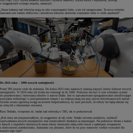
Gill Pratt, CEO Toyota Reaserch Institute i dyrektor naukowy Toyota Motor Corporation, mówiąc
o osiągnięciach swojego zespołu, zaznaczył:
„Nasze badania nad robotyką mają na celu wspomaganie ludzi, a nie ich zastępowanie. Ta nowa technika
nauczania jest bardzo efektywna i umożliwia robotom skuteczne wspieranie ludzi w wielu aspektach”.
Do 2024 roku – 1000 nowych umiejętności
Przed TRI jeszcze wiele do zrobienia. Do końca 2023 roku naukowcy planują nauczyć roboty kilkuset nowych
umiejętności. W 2024 roku ich liczba ma wzrosnąć aż do 1000. Pomocny ma być w tym wirtualny system
do projektowania i testowania robotów o nazwie Drake. Jest to zaawansowane oprogramowanie umożliwiające
rozwijanie technologii w przyspieszonym tempie i na większą skalę niż przy użyciu dotychczasowych metod.
System zwraca ogromną uwagę na kwestie bezpieczeństwa, by mieć pewność, że roboty nie będą zderzać się
ze sobą lub z elementami otoczenia.
Russ Tedrake, wiceprezes ds. badań nad robotyką w TRI, tak to podsymował:
„Rok temu nie przypuszczałbym, że osiągniemy aż tak wiele. Dzięki nowemu podejściu, szybkość
wprowadzania nowych umiejętności oraz niezawodność działania są imponujące. Na podstawie obrazu z kamer
i danych z czujników dotykowych nasze roboty skutecznie radzą sobie nawet z zadaniami związanymi
z elastycznymi przedmiotami, tkaninami czy płynami, które do tej pory stanowiły wielkie wyzwanie dla
maszyn tego typu”.