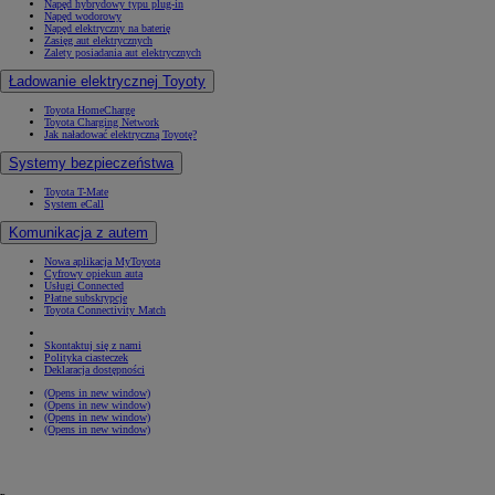
Napęd hybrydowy typu plug-in
Napęd wodorowy
Napęd elektryczny na baterię
Zasięg aut elektrycznych
Zalety posiadania aut elektrycznych
Ładowanie elektrycznej Toyoty
Toyota HomeCharge
Toyota Charging Network
Jak naładować elektryczną Toyotę?
Systemy bezpieczeństwa
Toyota T-Mate
System eCall
Komunikacja z autem
Nowa aplikacja MyToyota
Cyfrowy opiekun auta
Usługi Connected
Płatne subskrypcje
Toyota Connectivity Match
Skontaktuj się z nami
Polityka ciasteczek
Deklaracja dostępności
(Opens in new window)
(Opens in new window)
(Opens in new window)
(Opens in new window)