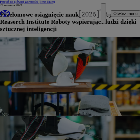
Przejdź do głównej zawartości
(Press Enter)
29 września 2023
Przełomowe osiągnięcie naukowców z Toyota
Otwórz menu
Reaserch Institute Roboty wspierające ludzi dzięki
sztucznej inteligencji