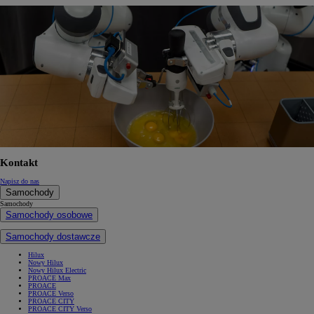
Kontakt
Napisz do nas
Samochody
Samochody
Samochody osobowe
Samochody dostawcze
Hilux
Nowy Hilux
Nowy Hilux Electric
PROACE Max
PROACE
PROACE Verso
PROACE CITY
PROACE CITY Verso