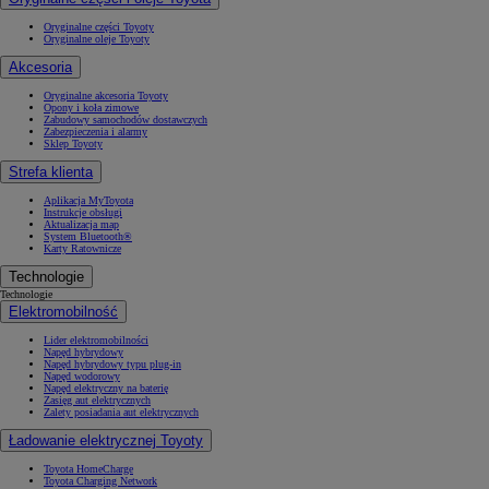
Oryginalne części Toyoty
Oryginalne oleje Toyoty
Akcesoria
Oryginalne akcesoria Toyoty
Opony i koła zimowe
Zabudowy samochodów dostawczych
Zabezpieczenia i alarmy
Sklep Toyoty
Strefa klienta
Aplikacja MyToyota
Instrukcje obsługi
Aktualizacja map
System Bluetooth®
Karty Ratownicze
Technologie
Technologie
Elektromobilność
Lider elektromobilności
Napęd hybrydowy
Napęd hybrydowy typu plug-in
Napęd wodorowy
Napęd elektryczny na baterię
Zasięg aut elektrycznych
Zalety posiadania aut elektrycznych
Ładowanie elektrycznej Toyoty
Toyota HomeCharge
Toyota Charging Network