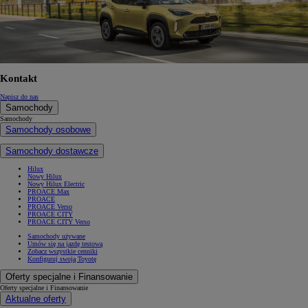
Kontakt
Napisz do nas
Samochody
Samochody
Samochody osobowe
Samochody dostawcze
Hilux
Nowy Hilux
Nowy Hilux Electric
PROACE Max
PROACE
PROACE Verso
PROACE CITY
PROACE CITY Verso
Samochody używane
Umów się na jazdę testową
Zobacz wszystkie cenniki
Konfiguruj swoją Toyotę
Oferty specjalne i Finansowanie
Oferty specjalne i Finansowanie
Aktualne oferty