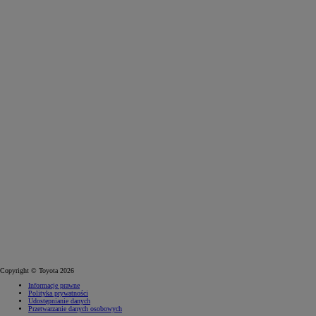
Copyright © Toyota 2026
Informacje prawne
Polityka prywatności
Udostępnianie danych
Przetwarzanie danych osobowych