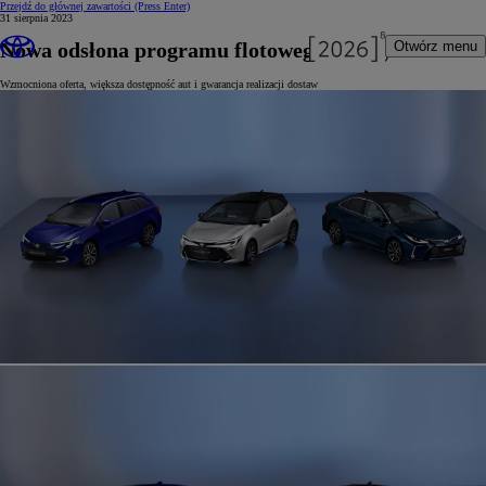
Przejdź do głównej zawartości
(Press Enter)
31 sierpnia 2023
Nowa odsłona programu flotowego Toyoty
Otwórz menu
Wzmocniona oferta, większa dostępność aut i gwarancja realizacji dostaw