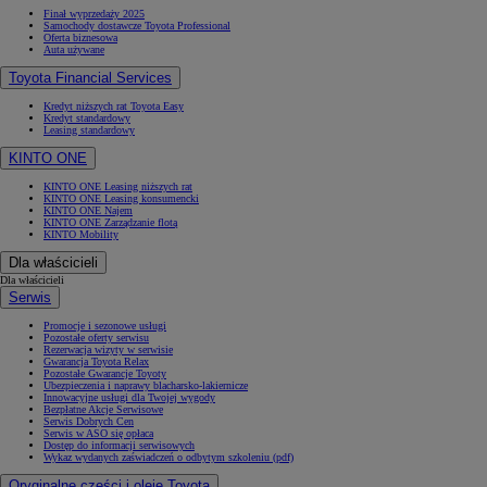
Finał wyprzedaży 2025
Samochody dostawcze Toyota Professional
Oferta biznesowa
Auta używane
Toyota Financial Services
Kredyt niższych rat Toyota Easy
Kredyt standardowy
Leasing standardowy
KINTO ONE
KINTO ONE Leasing niższych rat
KINTO ONE Leasing konsumencki
KINTO ONE Najem
KINTO ONE Zarządzanie flotą
KINTO Mobility
Dla właścicieli
Dla właścicieli
Serwis
Promocje i sezonowe usługi
Pozostałe oferty serwisu
Rezerwacja wizyty w serwisie
Gwarancja Toyota Relax
Pozostałe Gwarancje Toyoty
Ubezpieczenia i naprawy blacharsko-lakiernicze
Innowacyjne usługi dla Twojej wygody
Bezpłatne Akcje Serwisowe
Serwis Dobrych Cen
Serwis w ASO się opłaca
Dostęp do informacji serwisowych
Wykaz wydanych zaświadczeń o odbytym szkoleniu (pdf)
Oryginalne części i oleje Toyota