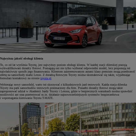
Najwyższa jakość obsługi klienta
To, co od lat wyróżnia Toyotę, jest najwyższy poziom obsługi klienta. W każdej stacji dilerskiej pracują
wykwalifikowani doradcy flotowi. Pomagają oni nie tylko wybierać odpowiedni model, lecz proponują też
najwłaściwszy sposób jego finansowania. Klientom zainteresowanym autami klasy premium mogą przedstawić
ofertę na samochody marki Lexus. Z doradcą flotowym Toyoty można skontaktować się także, wypełniając
formularz kontaktowy na stronie
toyota.pl
.
Wybierając nowy samochód, warto też skorzystać z kilkudniowych jazd testowych. Każda stacja dilerska
Toyoty ma park samochodów testowych przeznaczony dla firm. Ponadto doradcy flotowi mogą także
zaproponować udział w Akademii Jazdy Toyoty i Lexusa, gdzie w bezpiecznych warunkach można sprawdzić
możliwości aut oraz przetestować m.in. działanie najnowocześniejszych systemów bezpieczeństwa
i wspomagania kierowania Toyota T-MATE.