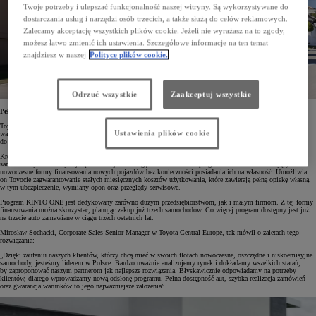
Twoje potrzeby i ulepszać funkcjonalność naszej witryny. Są wykorzystywane do
dostarczania usług i narzędzi osób trzecich, a także służą do celów reklamowych.
Zalecamy akceptację wszystkich plików cookie. Jeżeli nie wyrażasz na to zgody,
możesz łatwo zmienić ich ustawienia. Szczegółowe informacje na ten temat
znajdziesz w naszej
Polityce plików cookie.
Odrzuć wszystkie
Zaakceptuj wszystkie
Pełna dostępność aut i gwarancja warunków
Toyota dysponuje pełną gamą modelową, stąd też oferuje swoim klientom konkurencyjne oraz elastyczne
Ustawienia plików cookie
warunki, a także gwarantuje terminy dostaw. Warunki zakupu lub finansowania auta dostosowywane są
do rodzaju działalności danej firmy czy przedsiębiorstwa.
Kredyt, leasing czy wynajem długoterminowy – to firma decyduje, jaka forma finansowania nowego
samochodu jest dla niej najodpowiedniejsza. Uwagę zwraca zwłaszcza program KINTO ONE oferujący
nowoczesne formy finansowania nowych pojazdów bez konieczności posiadania ich na własność. Umożliwia
on Toyocie zagwarantowanie stałych miesięcznych kosztów użytkowania, które zawierają pełną opiekę własną,
w tym ubezpieczenie, wymiany opon oraz przeglądy serwisowe.
Program KINTO ONE jest dedykowany zarówno dużym przedsiębiorstwom, jak i małym firmom. Z tej formy
finansowania można skorzystać, planując zakup już trzech samochodów. Co więcej program dostępny jest już
na trzecie auto zamawiane w ciągu trzech ostatnich lat.
Mirosław Sochacki, Corporate Sales Senior Manager w Toyota Central Europe, tak mówił o zaletach tego
rozwiązania:
„Dzięki zaufaniu naszych klientów, którzy chcą mieć w swoich flotach nowoczesne, oszczędne i niskoemisyjne
samochody, jesteśmy liderem w Polsce. Bardzo uważnie analizujemy rynek i dokładamy wszelkich starań,
by zaproponować naszym partnerom jak najlepsze rozwiązania. Błyskawicznie odpowiadamy na potrzeby
klientów, dlatego wprowadzamy nową odsłonę programu. Pełna dostępność aut, szybka realizacja zamówień
oraz gwarancja warunków to jego najważniejsze założenia”.