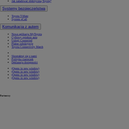
Jak naładować elektryczną Toyotę?
Systemy bezpieczeństwa
Toyota T-Mate
System eCall
Komunikacja z autem
Nowa aplikacja MyToyota
Cyfrowy opiekun auta
Usługi Connected
Płatne subskrypcje
Toyota Connectivity Match
Skontaktuj się z nami
Polityka ciasteczek
Deklaracja dostępności
(Opens in new window)
(Opens in new window)
(Opens in new window)
(Opens in new window)
Partnerzy