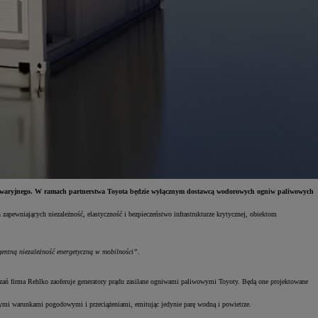
ia awaryjnego. W ramach partnerstwa Toyota będzie wyłącznym dostawcą wodorowych ogniw paliwowych
zapewniających niezależność, elastyczność i bezpieczeństwo infrastrukturze krytycznej, obiektom
gentną niezależność energetyczną w mobilności”.
ązań firma Rehlko zaoferuje generatory prądu zasilane ogniwami paliwowymi Toyoty. Będą one projektowane
lnymi warunkami pogodowymi i przeciążeniami, emitując jedynie parę wodną i powietrze.