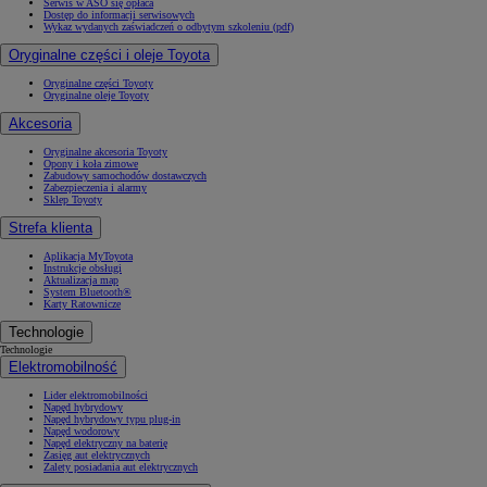
Serwis w ASO się opłaca
Dostęp do informacji serwisowych
Wykaz wydanych zaświadczeń o odbytym szkoleniu (pdf)
Oryginalne części i oleje Toyota
Oryginalne części Toyoty
Oryginalne oleje Toyoty
Akcesoria
Oryginalne akcesoria Toyoty
Opony i koła zimowe
Zabudowy samochodów dostawczych
Zabezpieczenia i alarmy
Sklep Toyoty
Strefa klienta
Aplikacja MyToyota
Instrukcje obsługi
Aktualizacja map
System Bluetooth®
Karty Ratownicze
Technologie
Technologie
Elektromobilność
Lider elektromobilności
Napęd hybrydowy
Napęd hybrydowy typu plug-in
Napęd wodorowy
Napęd elektryczny na baterię
Zasięg aut elektrycznych
Zalety posiadania aut elektrycznych