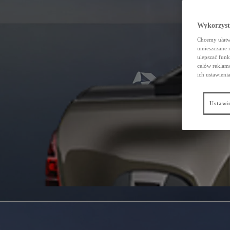
Wykorzystu
Chcemy ułatwi
umieszczane 
ulepszać funk
celów reklamo
ich ustawieni
Ustawie