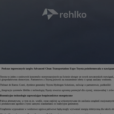
Podczas tegorocznych targów Advanced Clean Transportation Expo Toyota poinformowała o nawiązani
Toyota to jeden z czołowych koncernów motoryzacyjnych na świecie słynący ze swych nowatorskich rozwiązań, ta
i gospodarstwom domowym. Partnerstwo z Toyotą pozwoli na rozszerzenie oferty o sprzęt zasilany wodorem.
Od
197 400 zł
netto
Thibaut de Barros Conti, dyrektor generalny Toyota Hydrogen Solutions, mówiąc o partnerstwie, podkreślił:
„Integracja systemów Rehlko z technologią Toyoty stwarza ogromny potencjał dla czystej, niezawodnej i zrów
PROACE Max
Bezemisyjne technologie zapewniające bezpieczeństwo energetyczne
RÓWNIEŻ ELECTRIC
Paliwa alternatywne, w tym m.in. wodór, coraz częściej są wykorzystywane do zasilania urządzeń stacjonarny
i produkowane zgodnie z tymi samymi standardami co tradycyjne generatory.
Urządzenia wyposażone w wodorowe ogniwa paliwowe będą mogły wytwarzać energię elektryczną dla takich obiek