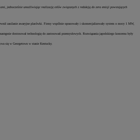
, jednocześnie umożliwiając realizację celów związanych z redukcją do zera emisji powstających
apewnił zasilanie awaryjne placówki. Firmy wspólnie opracowały i skomercjalizowały system o mocy 1 MW,
stępnie dostosował technologię do zastosowań przemysłowych. Rozwiązania japońskiego koncernu były
ywa się w Georgetown w stanie Kentucky.