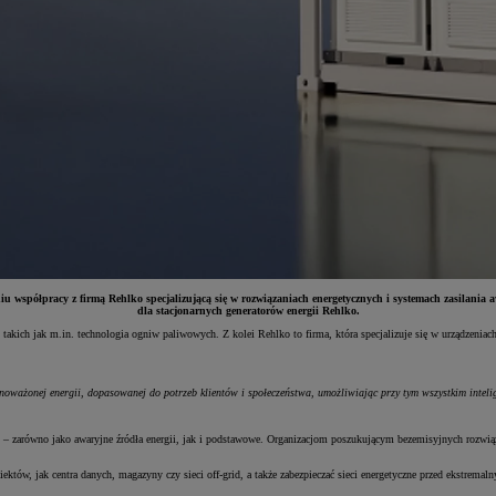
u współpracy z firmą Rehlko specjalizującą się w rozwiązaniach energetycznych i systemach zasilan
dla stacjonarnych generatorów energii Rehlko.
kich jak m.in. technologia ogniw paliwowych. Z kolei Rehlko to firma, która specjalizuje się w urządzeniach 
noważonej energii, dopasowanej do potrzeb klientów i społeczeństwa, umożliwiając przy tym wszystkim inteli
ch – zarówno jako awaryjne źródła energii, jak i podstawowe. Organizacjom poszukującym bezemisyjnych rozwi
tów, jak centra danych, magazyny czy sieci off-grid, a także zabezpieczać sieci energetyczne przed ekstrema