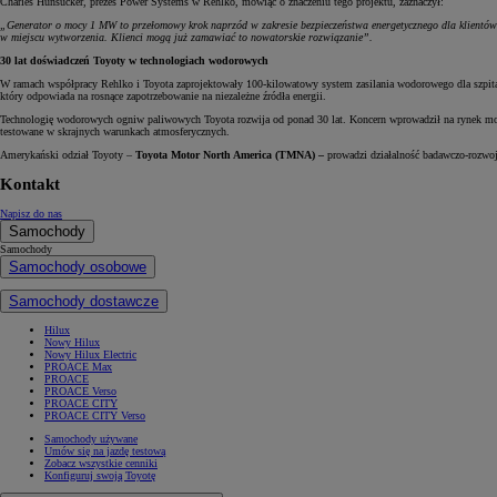
Charles Hunsucker, prezes Power Systems w Rehlko, mówiąc o znaczeniu tego projektu, zaznaczył:
„Generator o mocy 1 MW to przełomowy krok naprzód w zakresie bezpieczeństwa energetycznego dla klientów
w miejscu wytworzenia. Klienci mogą już zamawiać to nowatorskie rozwiązanie”.
30 lat doświadczeń Toyoty w technologiach wodorowych
W ramach współpracy Rehlko i Toyota zaprojektowały 100-kilowatowy system zasilania wodorowego dla szpitala
który odpowiada na rosnące zapotrzebowanie na niezależne źródła energii.
Technologię wodorowych ogniw paliwowych Toyota rozwija od ponad 30 lat. Koncern wprowadził na rynek mo
testowane w skrajnych warunkach atmosferycznych.
Amerykański odział Toyoty –
Toyota Motor North America (TMNA) –
prowadzi działalność badawczo-rozw
Kontakt
Napisz do nas
Samochody
Samochody
Samochody osobowe
Samochody dostawcze
Hilux
Nowy Hilux
Nowy Hilux Electric
PROACE Max
PROACE
PROACE Verso
PROACE CITY
PROACE CITY Verso
Samochody używane
Umów się na jazdę testową
Zobacz wszystkie cenniki
Konfiguruj swoją Toyotę