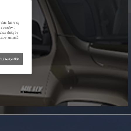
okie, które są
potrzeby i
także służą do
łatwo zmienić
uj wszystkie