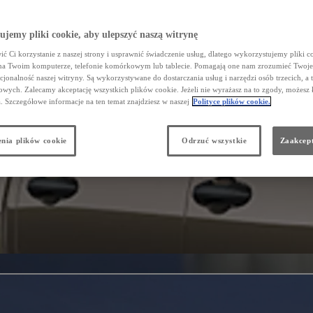
jemy pliki cookie, aby ulepszyć naszą witrynę
ć Ci korzystanie z naszej strony i usprawnić świadczenie usług, dlatego wykorzystujemy pliki co
na Twoim komputerze, telefonie komórkowym lub tablecie. Pomagają one nam zrozumieć Twoje 
cjonalność naszej witryny. Są wykorzystywane do dostarczania usług i narzędzi osób trzecich, a 
wych. Zalecamy akceptację wszystkich plików cookie. Jeżeli nie wyrażasz na to zgody, możesz 
a. Szczegółowe informacje na ten temat znajdziesz w naszej
Polityce plików cookie.
nia plików cookie
Odrzuć wszystkie
Zaakcept