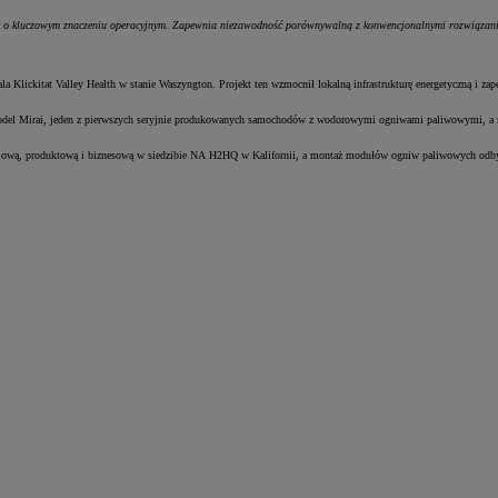
 o kluczowym znaczeniu operacyjnym. Zapewnia niezawodność porównywalną z konwencjonalnymi rozwiązaniami
 Klickitat Valley Health w stanie Waszyngton. Projekt ten wzmocnił lokalną infrastrukturę energetyczną i z
del Mirai, jeden z pierwszych seryjnie produkowanych samochodów z wodorowymi ogniwami paliwowymi, a na
ojową, produktową i biznesową w siedzibie NA H2HQ w Kalifornii, a montaż modułów ogniw paliwowych odb