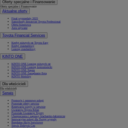
Oferty specjalne i Finansowanie
Oferty specjalne i Finansowanie
Aktualne oferty
Finał wyprzedaży 2025
Samochody dostawcze Toyota Professional
Oferta biznesowa
Auta używane
Toyota Financial Services
Kredyt niższych rat Toyota Easy
Kredyt standardowy
Leasing standardowy
KINTO ONE
KINTO ONE Leasing niższych rat
KINTO ONE Leasing konsumencki
KINTO ONE Najem
KINTO ONE Zarządzanie flotą
KINTO Mobility
Dla właścicieli
Dla właścicieli
Serwis
Promocje i sezonowe usługi
Pozostałe oferty serwisu
Rezerwacja wizyty w serwisie
Gwarancja Toyota Relax
Pozostałe Gwarancje Toyoty
Ubezpieczenia i naprawy blacharsko-lakiernicze
Innowacyjne usługi dla Twojej wygody
Bezpłatne Akcje Serwisowe
Serwis Dobrych Cen