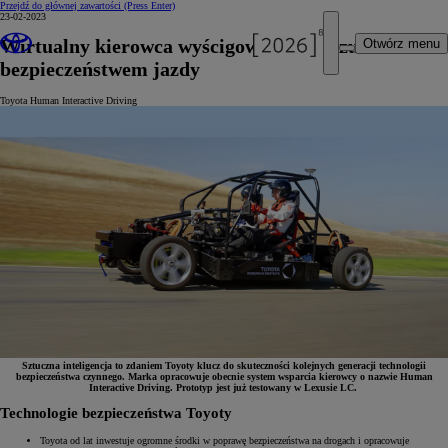
Przejdź do głównej zawartości
(Press Enter)
23-02-2023
Wirtualny kierowca wyścigowy, który czuwa nad
Otwórz menu
bezpieczeństwem jazdy
Toyota Human Interactive Driving
Sztuczna inteligencja to zdaniem Toyoty klucz do skuteczności kolejnych generacji technologii
bezpieczeństwa czynnego. Marka opracowuje obecnie system wsparcia kierowcy o nazwie Human
Interactive Driving. Prototyp jest już testowany w Lexusie LC.
Technologie bezpieczeństwa Toyoty
Toyota od lat inwestuje ogromne środki w poprawę bezpieczeństwa na drogach i opracowuje