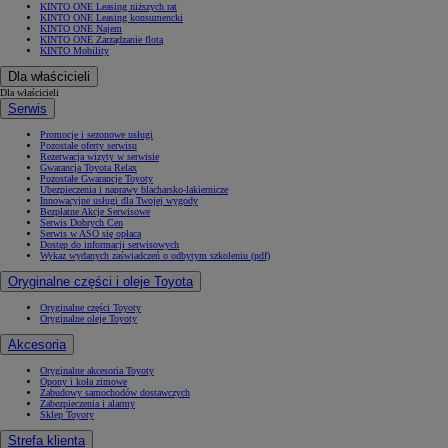
KINTO ONE Leasing niższych rat
KINTO ONE Leasing konsumencki
KINTO ONE Najem
KINTO ONE Zarządzanie flotą
KINTO Mobility
Dla właścicieli
Dla właścicieli
Serwis
Promocje i sezonowe usługi
Pozostałe oferty serwisu
Rezerwacja wizyty w serwisie
Gwarancja Toyota Relax
Pozostałe Gwarancje Toyoty
Ubezpieczenia i naprawy blacharsko-lakiernicze
Innowacyjne usługi dla Twojej wygody
Bezpłatne Akcje Serwisowe
Serwis Dobrych Cen
Serwis w ASO się opłaca
Dostęp do informacji serwisowych
Wykaz wydanych zaświadczeń o odbytym szkoleniu (pdf)
Oryginalne części i oleje Toyota
Oryginalne części Toyoty
Oryginalne oleje Toyoty
Akcesoria
Oryginalne akcesoria Toyoty
Opony i koła zimowe
Zabudowy samochodów dostawczych
Zabezpieczenia i alarmy
Sklep Toyoty
Strefa klienta