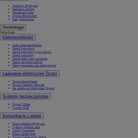
Aplikacja MyToyota
Instrukcje obsługi
Aktualizacja map
System Bluetooth®
Karty Ratownicze
Technologie
Technologie
Elektromobilność
Lider elektromobilności
Napęd hybrydowy
Napęd hybrydowy typu plug-in
Napęd wodorowy
Napęd elektryczny na baterię
Zasięg aut elektrycznych
Zalety posiadania aut elektrycznych
Ładowanie elektrycznej Toyoty
Toyota HomeCharge
Toyota Charging Network
Jak naładować elektryczną Toyotę?
Systemy bezpieczeństwa
Toyota T-Mate
System eCall
Komunikacja z autem
Nowa aplikacja MyToyota
Cyfrowy opiekun auta
Usługi Connected
Płatne subskrypcje
Toyota Connectivity Match