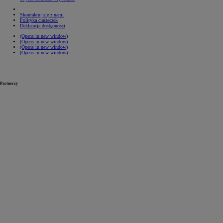
Skontaktuj się z nami
Polityka ciasteczek
Deklaracja dostępności
(Opens in new window)
(Opens in new window)
(Opens in new window)
(Opens in new window)
Partnerzy