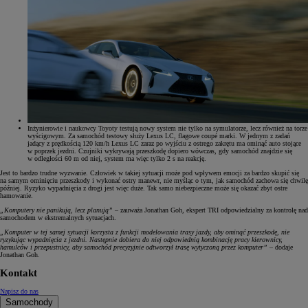
Inżynierowie i naukowcy Toyoty testują nowy system nie tylko na symulatorze, lecz również na torze
wyścigowym. Za samochód testowy służy Lexus LC, flagowe coupé marki. W jednym z zadań
jadący z prędkością 120 km/h Lexus LC zaraz po wyjściu z ostrego zakrętu ma ominąć auto stojące
w poprzek jezdni. Czujniki wykrywają przeszkodę dopiero wówczas, gdy samochód znajdzie się
w odległości 60 m od niej, system ma więc tylko 2 s na reakcję.
Jest to bardzo trudne wyzwanie. Człowiek w takiej sytuacji może pod wpływem emocji za bardzo skupić się
na samym ominięciu przeszkody i wykonać ostry manewr, nie myśląc o tym, jak samochód zachowa się chwilę
później. Ryzyko wypadnięcia z drogi jest więc duże. Tak samo niebezpieczne może się okazać zbyt ostre
hamowanie.
„Komputery nie panikują, lecz planują”
– zauważa Jonathan Goh, ekspert TRI odpowiedzialny za kontrolę nad
samochodem w ekstremalnych sytuacjach.
„Komputer w tej samej sytuacji korzysta z funkcji modelowania trasy jazdy, aby ominąć przeszkodę, nie
ryzykując wypadnięcia z jezdni. Następnie dobiera do niej odpowiednią kombinację pracy kierownicy,
hamulców i przepustnicy, aby samochód precyzyjnie odtworzył trasę wytyczoną przez komputer”
– dodaje
Jonathan Goh.
Kontakt
Napisz do nas
Samochody