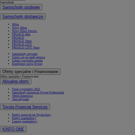
Samochody
Samochody osobowe
Samochody dostawcze
Hilux
Nowy Hilux
Nowy Hilux Electric
PROACE Max
PROACE
PROACE Verso
PROACE CITY
PROACE CITY Verso
Samochody używane
Umów się na jazdę testową
Zobacz wszystkie cenniki
Konfiguruj swoją Toyotę
Oferty specjalne i Finansowanie
Oferty specjalne i Finansowanie
Aktualne oferty
Finał wyprzedaży 2025
Samochody dostawcze Toyota Professional
Oferta biznesowa
Auta używane
Toyota Financial Services
Kredyt niższych rat Toyota Easy
Kredyt standardowy
Leasing standardowy
KINTO ONE