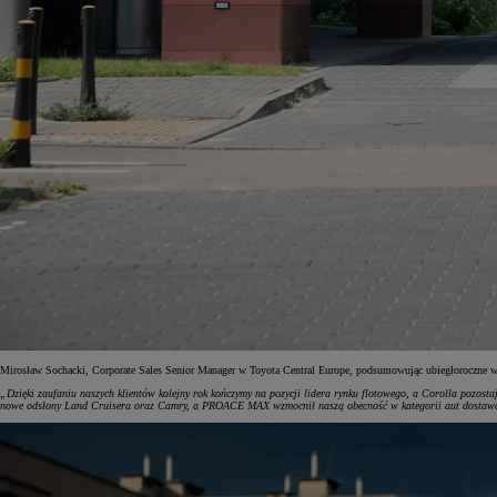
Od
197 400 zł
netto
Mirosław Sochacki, Corporate Sales Senior Manager w Toyota Central Europe, podsumowując ubiegłoroczne wy
„Dzięki zaufaniu naszych klientów kolejny rok kończymy na pozycji lidera rynku flotowego, a Corolla pozosta
PROACE Max
nowe odsłony Land Cruisera oraz Camry, a PROACE MAX wzmocnił naszą obecność w kategorii aut dostawczyc
RÓWNIEŻ ELECTRIC