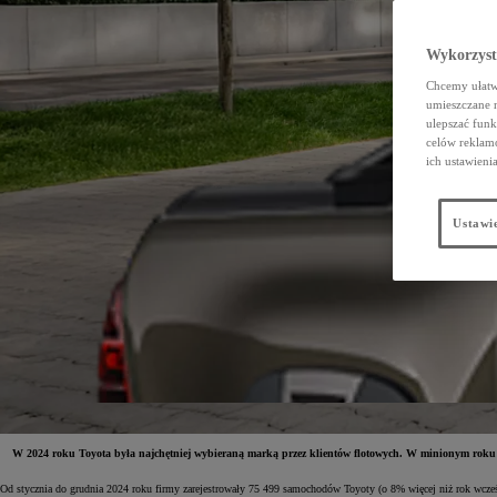
Wykorzystu
Chcemy ułatwi
umieszczane 
ulepszać funk
celów reklamo
ich ustawieni
Ustawie
W 2024 roku Toyota była najchętniej wybieraną marką przez klientów flotowych. W minionym roku f
Od stycznia do grudnia 2024 roku firmy zarejestrowały 75 499 samochodów Toyoty (o 8% więcej niż rok wcześ