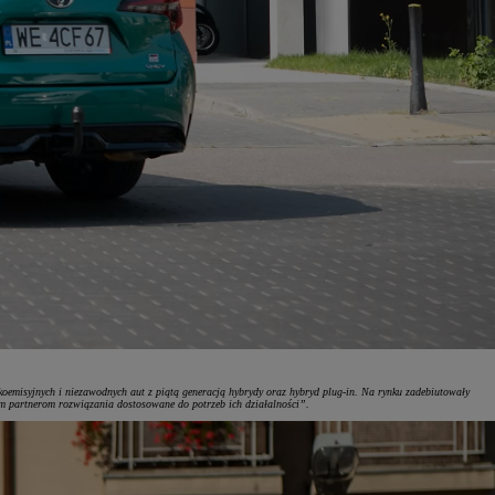
skoemisyjnych i niezawodnych aut z piątą generacją hybrydy oraz hybryd plug-in. Na rynku zadebiutowały
m partnerom rozwiązania dostosowane do potrzeb ich działalności”.