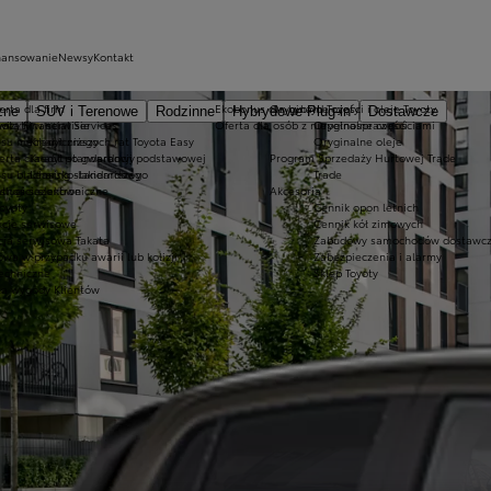
nansowanie
Newsy
Kontakt
erta dla firm
Ekobonus dla hybryd Toyoty
Oryginalne części i oleje Toyoty
zne
SUV i Terenowe
Rodzinne
Hybrydowe Plug-in
Dostawcze
wizyty w serwisie
yota Financial Services
Oferta dla osób z niepełnosprawnościami
Oryginalne części
isu mechanicznego
Kredyt niższych rat Toyota Easy
Oryginalne oleje
ferta dla aut po gwarancji podstawowej
Kredyt standardowy
Program Sprzedaży Hurtowej Trade
su blacharsko-lakierniczego
Leasing standardowy
Trade
usługi sezonowe
atności elektroniczne
Akcesoria
oyoty
Cennik opon letnich
kcje serwisowe
Cennik kół zimowych
cja serwisowa Takata
Zabudowy samochodów dostawcz
wa w przypadku awarii lub kolizji
Zabezpieczenia i alarmy
techniczne
Sklep Toyoty
la wygody Klientów