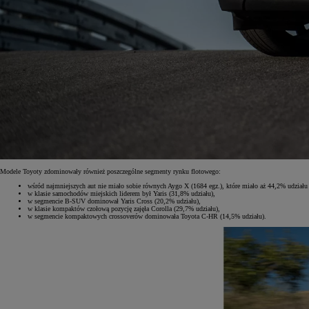
Od
117 670 zł
netto
PROACE CITY
RÓWNIEŻ ELECTRIC
Modele Toyoty zdominowały również poszczególne segmenty rynku flotowego:
wśród najmniejszych aut nie miało sobie równych Aygo X (1684 egz.), które miało aż 44,2% udziału
w klasie samochodów miejskich liderem był Yaris (31,8% udziału),
w segmencie B-SUV dominował Yaris Cross (20,2% udziału),
w klasie kompaktów czołową pozycję zajęła Corolla (29,7% udziału),
w segmencie kompaktowych crossoverów dominowała Toyota C-HR (14,5% udziału).