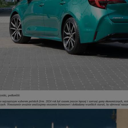
niki, podkreślił:
je najczęstszym wyborem polskich firm. 2024 rok był czasem jeszcze lepszej i szerszej gamy ekonomicznych, ni
h. Nieustannie uważnie analizujemy otoczenie biznesowe i dokładamy wszelkich starań, by oferować naszy