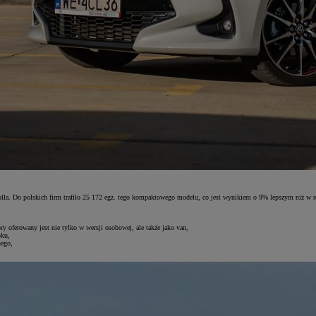
a. Do polskich firm trafiło 25 172 egz. tego kompaktowego modelu, co jest wynikiem o 9% lepszym niż w ro
ry oferowany jest nie tylko w wersji osobowej, ale także jako van,
oku,
nego,