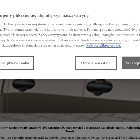
jemy pliki cookie, aby ulepszyć naszą witrynę
ć Ci korzystanie z naszej strony i usprawnić świadczenie usług, dlatego wykorzystujemy pliki co
na Twoim komputerze, telefonie komórkowym lub tablecie. Pomagają one nam zrozumieć Twoje 
cjonalność naszej witryny. Są wykorzystywane do dostarczania usług i narzędzi osób trzecich, a 
wych. Zalecamy akceptację wszystkich plików cookie. Jeżeli nie wyrażasz na to zgody, możesz 
a. Szczegółowe informacje na ten temat znajdziesz w naszej
Polityce plików cookie.
nia plików cookie
Odrzuć wszystkie
Zaakcept
irmy zarejestrowały łącznie 75 499 samochodów osobowych i dostawczych japońskiej marki. Najpopula
Toyoty.
niej), co pozwoliło marce umocnić na pozycji lidera rynku flotowego w Polsce. Toyota ma aż 17,3% udziału w