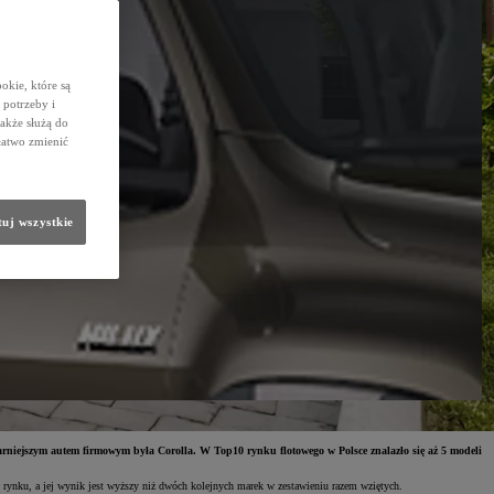
okie, które są
potrzeby i
także służą do
łatwo zmienić
uj wszystkie
rniejszym autem firmowym była Corolla. W Top10 rynku flotowego w Polsce znalazło się aż 5 modeli
 rynku, a jej wynik jest wyższy niż dwóch kolejnych marek w zestawieniu razem wziętych.