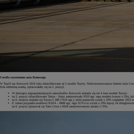
Corolla synonimem auta firmowego
W Top10 aut flotowych 2024 roku sklasyfikowano aż 5 modeli Toyoty. Niekwestionowanym liderem była Coroll
była oddzielną marką, uplasowałaby się na 5. pozycji.
W dziesiątce najpopularniejszych samochodów flotowych znalazły się też 4 inne modele Toyoty:
na 3. pozycji sklasyfikowano Yarisa – firmy zarejestrowały 9310 egz. tego modelu (wzrost o 3%), któ
na 6. miejscu znalazła się Toyota C-HR (7624 egz.), która poprawiła wynik o 18% względem 2023 r
8. lokata przypadła modelowi RAV4 – 6888 egz. tego SUV-a to wynik o 19% lepszy od ubiegłorocz
na 9. pozycji uplasował się Yaris Cross z 6658 zarejestrowanymi autami (+3%).