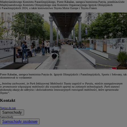
Międzynarodowego Komitetu Paraolimpijskiego, Pierre Rabadan, zastępca burmistrza Paryża, przedstawiciele
Międzynarodowego Komitetu Olimpijskiego oraz Komitetu Organizacyjnego Igrzysk Olimpijskich
i Paraolimpijskich 2024, a także kierownictwo Toyota Motor Europe i Toyota France.
Pierre Rabadan, zastępca burmistrza Paryża ds. Igrzysk Olimpijskich i Paraolimpijskich, Sportu i Sekwany, tak
skomentował to wydarzenie:
„Jesteśmy zachwyceni, że Park Inkluzywnej Mobilności Toyoty zagościł w Paryżu, mieście zaangażowanym
w promowanie włączającej mobilności dla wszystkich opartej na zielonych technologiach. Park stanowi
doskonałą okazję do odkrycia i doświadczenia innowacyjnych rozwiązań mobilności, które opracowała
Toyota”.
Kontakt
Napisz do nas
Samochody
Samochody
Samochody osobowe