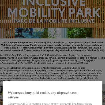
Na czas Igrzysk Olimpijskich i Paraolimpijskich w Paryżu 2024 Toyota otworzyła Park Inkluzywnej
Mobilności. W samym sercu Paryżu zaprezentowane zostały innowacyjne pojazdy i usługi mobilności,
które tworzą nowe możliwości łatwego i przyjemnego poruszania się dla wszystkich, bez względu
na stopień sprawności. Toyota promuje w ten sposób ideę mobilności dla wszystkich (Mobility for All).
W pobliżu Wieży Eiffla w Paryżu powstał Park Inkluzywnej Mobilności Toyoty. Jest to wystawa
bezemisyjnych pojazdów oraz rozwiązań, które dają nowe możliwości poruszania się osobom o różnym stopniu
sprawności. Park będzie otwarty dla zaproszonych gości przez cały czas trwania Igrzysk Olimpijskich
i Paraolimpijskich w Paryżu 2024, zaś dla mieszkańców – w dniach 9-10 września 2024 roku.
Toyota jest globalnym partnerem mobilności Międzynarodowego Komitetu Olimpijskiego
i Międzynarodowego Komitetu Paraolimpijskiego. Marka zobowiązała się do zapewnienia zrównoważonych,
inkluzywnych rozwiązań mobilności dla sportowców, działaczy, wolontariuszy, akredytowanych mediów oraz
widzów podczas Igrzysk Olimpijskich i Paraolimpijskich w Paryżu 2024. Park Inkluzywnej Mobilności
prezentuje nowoczesne bezemisyjne technologie elektryczne i wodorowe zgodne z wizją „Mobilności dla
wszystkich”.
Wykorzystujemy pliki cookie, aby ulepszyć naszą
witrynę
Chcemy ułatwić Ci korzystanie z naszej strony i usprawnić świadczenie usług,