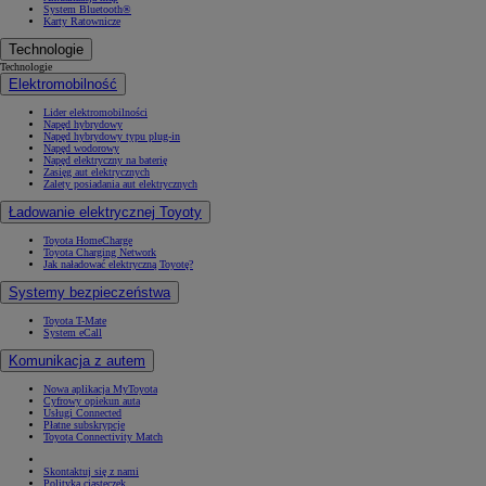
System Bluetooth®
Karty Ratownicze
Technologie
Technologie
Elektromobilność
Lider elektromobilności
Napęd hybrydowy
Napęd hybrydowy typu plug-in
Napęd wodorowy
Napęd elektryczny na baterię
Zasięg aut elektrycznych
Zalety posiadania aut elektrycznych
Ładowanie elektrycznej Toyoty
Toyota HomeCharge
Toyota Charging Network
Jak naładować elektryczną Toyotę?
Systemy bezpieczeństwa
Toyota T-Mate
System eCall
Komunikacja z autem
Nowa aplikacja MyToyota
Cyfrowy opiekun auta
Usługi Connected
Płatne subskrypcje
Toyota Connectivity Match
Skontaktuj się z nami
Polityka ciasteczek