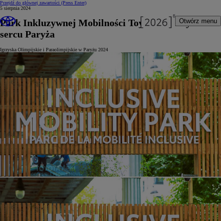
Przejdź do głównej zawartości
(Press Enter)
5 sierpnia 2024
Park Inkluzywnej Mobilności Toyoty w samym
Otwórz menu
sercu Paryża
Igrzyska Olimpijskie i Paraolimpijskie w Paryżu 2024