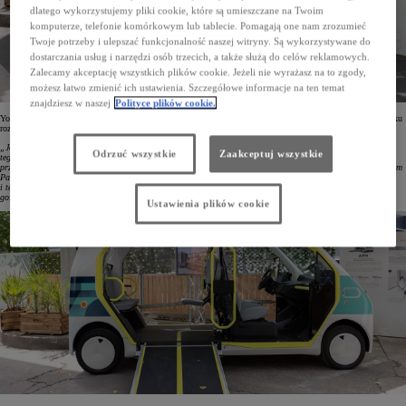
dlatego wykorzystujemy pliki cookie, które są umieszczane na Twoim
komputerze, telefonie komórkowym lub tablecie. Pomagają one nam zrozumieć
Twoje potrzeby i ulepszać funkcjonalność naszej witryny. Są wykorzystywane do
dostarczania usług i narzędzi osób trzecich, a także służą do celów reklamowych.
Zalecamy akceptację wszystkich plików cookie. Jeżeli nie wyrażasz na to zgody,
możesz łatwo zmienić ich ustawienia. Szczegółowe informacje na ten temat
znajdziesz w naszej
Polityce plików cookie.
Yoshihiro Nakata, Prezydent i Dyrektor Generalny Toyota Motor Europe, mówiąc o zaprezentowanych w parku
rozwiązaniach, podkreślił:
„Jesteśmy dumni, że możemy otworzyć Park Inkluzywnej Mobilności Toyoty w Paryżu, mieście-gospodarzu
Odrzuć wszystkie
Zaakceptuj wszystkie
tegorocznych Igrzysk Olimpijskich i Paraolimpijskich. Jako globalny partner mobilności Igrzysk, chcemy
przyczynić się do tworzenia bardziej otwartego i zrównoważonego społeczeństwa. Otwarcie parku w centrum
Paryża to dla nas okazja do zaprezentowania naszej wizji „Mobilności dla wszystkich”, w tym pojazdów
i technologii, dzięki którym mobilność stanie się jeszcze bardziej dostępna dla każdego. Mamy nadzieję, że
goście wystawy dowiedzą się więcej o mobilności inkluzywnej, a miejsce stanie się dla nich inspiracją”.
Ustawienia plików cookie