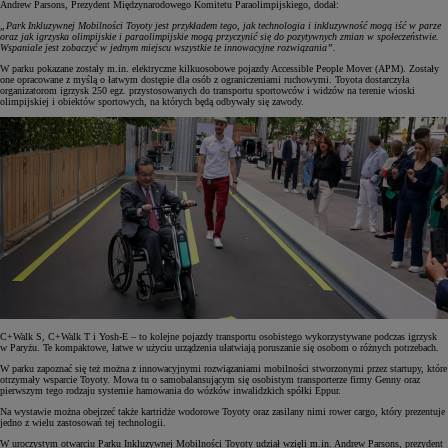
Andrew Parsons, Prezydent Międzynarodowego Komitetu Paraolimpijskiego, dodał:
„Park Inkluzywnej Mobilności Toyoty jest przykładem tego, jak technologia i inkluzywność mogą iść w parze
oraz jak igrzyska olimpijskie i paraolimpijskie mogą przyczynić się do pozytywnych zmian w społeczeństwie.
Wspaniale jest zobaczyć w jednym miejscu wszystkie te innowacyjne rozwiązania”.
W parku pokazane zostały m.in. elektryczne kilkuosobowe pojazdy Accessible People Mover (APM). Zostały
one opracowane z myślą o łatwym dostępie dla osób z ograniczeniami ruchowymi. Toyota dostarczyła
organizatorom igrzysk 250 egz. przystosowanych do transportu sportowców i widzów na terenie wioski
olimpijskiej i obiektów sportowych, na których będą odbywały się zawody.
C+Walk S, C+Walk T i Yosh-E – to kolejne pojazdy transportu osobistego wykorzystywane podczas igrzysk
w Paryżu. Te kompaktowe, łatwe w użyciu urządzenia ułatwiają poruszanie się osobom o różnych potrzebach.
W parku zapoznać się też można z innowacyjnymi rozwiązaniami mobilności stworzonymi przez startupy, które
otrzymały wsparcie Toyoty. Mowa tu o samobalansującym się osobistym transporterze firmy Genny oraz
pierwszym tego rodzaju systemie hamowania do wózków inwalidzkich spółki Eppur.
Na wystawie można obejrzeć także kartridże wodorowe Toyoty oraz zasilany nimi rower cargo, który prezentuje
jedno z wielu zastosowań tej technologii.
W uroczystym otwarciu Parku Inkluzywnej Mobilności Toyoty udział wzięli m.in. Andrew Parsons, prezydent