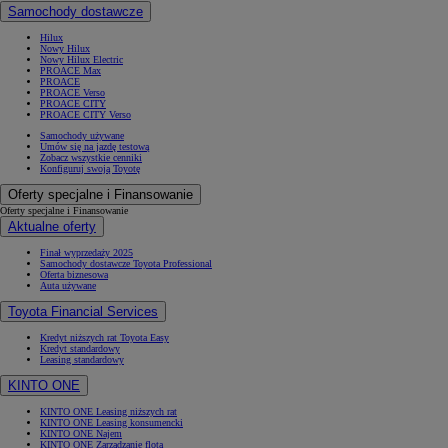
Samochody dostawcze
Hilux
Nowy Hilux
Nowy Hilux Electric
PROACE Max
PROACE
PROACE Verso
PROACE CITY
PROACE CITY Verso
Samochody używane
Umów się na jazdę testową
Zobacz wszystkie cenniki
Konfiguruj swoją Toyotę
Oferty specjalne i Finansowanie
Oferty specjalne i Finansowanie
Aktualne oferty
Finał wyprzedaży 2025
Samochody dostawcze Toyota Professional
Oferta biznesowa
Auta używane
Toyota Financial Services
Kredyt niższych rat Toyota Easy
Kredyt standardowy
Leasing standardowy
KINTO ONE
KINTO ONE Leasing niższych rat
KINTO ONE Leasing konsumencki
KINTO ONE Najem
KINTO ONE Zarządzanie flotą