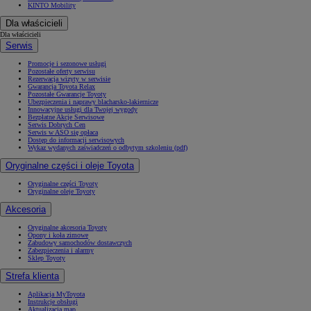
KINTO Mobility
Dla właścicieli
Dla właścicieli
Serwis
Promocje i sezonowe usługi
Pozostałe oferty serwisu
Rezerwacja wizyty w serwisie
Gwarancja Toyota Relax
Pozostałe Gwarancje Toyoty
Ubezpieczenia i naprawy blacharsko-lakiernicze
Innowacyjne usługi dla Twojej wygody
Bezpłatne Akcje Serwisowe
Serwis Dobrych Cen
Serwis w ASO się opłaca
Dostęp do informacji serwisowych
Wykaz wydanych zaświadczeń o odbytym szkoleniu (pdf)
Oryginalne części i oleje Toyota
Oryginalne części Toyoty
Oryginalne oleje Toyoty
Akcesoria
Oryginalne akcesoria Toyoty
Opony i koła zimowe
Zabudowy samochodów dostawczych
Zabezpieczenia i alarmy
Sklep Toyoty
Strefa klienta
Aplikacja MyToyota
Instrukcje obsługi
Aktualizacja map