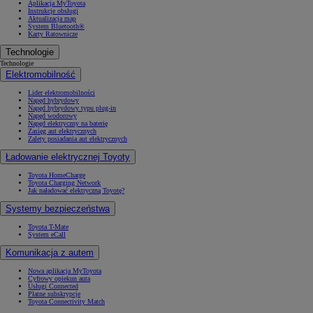
Aplikacja MyToyota
Instrukcje obsługi
Aktualizacja map
System Bluetooth®
Karty Ratownicze
Technologie
Technologie
Elektromobilność
Lider elektromobilności
Napęd hybrydowy
Napęd hybrydowy typu plug-in
Napęd wodorowy
Napęd elektryczny na baterię
Zasięg aut elektrycznych
Zalety posiadania aut elektrycznych
Ładowanie elektrycznej Toyoty
Toyota HomeCharge
Toyota Charging Network
Jak naładować elektryczną Toyotę?
Systemy bezpieczeństwa
Toyota T-Mate
System eCall
Komunikacja z autem
Nowa aplikacja MyToyota
Cyfrowy opiekun auta
Usługi Connected
Płatne subskrypcje
Toyota Connectivity Match