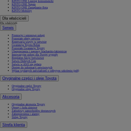
KINTO ONE Leasing konsumencki
KINTO ONE Najem
KINTO ONE Zarządzanie flotą
KINTO Mobility
Dla właścicieli
Dla właścicieli
Serwis
Promocje i sezonowe usługi
Pozostałe oferty serwisu
Rezerwacja wizyty w serwisie
Gwarancja Toyota Relax
Pozostałe Gwarancje Toyoty
Ubezpieczenia i naprawy blacharsko-lakiernicze
Innowacyjne usługi dla Twojej wygody
Bezpłatne Akcje Serwisowe
Serwis Dobrych Cen
Serwis w ASO się opłaca
Dostęp do informacji serwisowych
Wykaz wydanych zaświadczeń o odbytym szkoleniu (pdf)
Oryginalne części i oleje Toyota
Oryginalne części Toyoty
Oryginalne oleje Toyoty
Akcesoria
Oryginalne akcesoria Toyoty
Opony i koła zimowe
Zabudowy samochodów dostawczych
Zabezpieczenia i alarmy
Sklep Toyoty
Strefa klienta