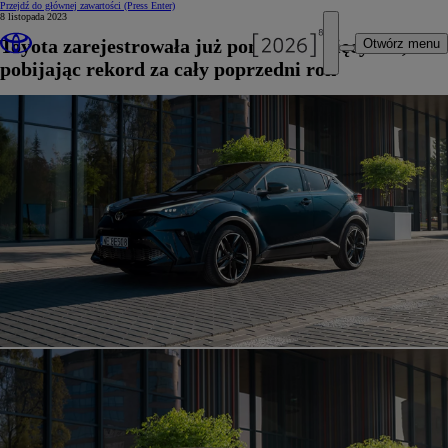
Przejdź do głównej zawartości
(Press Enter)
8 listopada 2023
Toyota zarejestrowała już ponad 75 tysięcy aut,
Otwórz menu
pobijając rekord za cały poprzedni rok