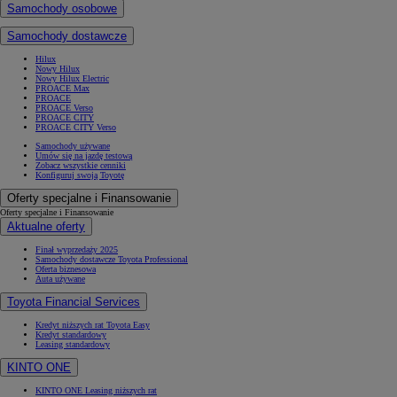
Samochody osobowe
Samochody dostawcze
Hilux
Nowy Hilux
Nowy Hilux Electric
PROACE Max
PROACE
PROACE Verso
PROACE CITY
PROACE CITY Verso
Samochody używane
Umów się na jazdę testową
Zobacz wszystkie cenniki
Konfiguruj swoją Toyotę
Oferty specjalne i Finansowanie
Oferty specjalne i Finansowanie
Aktualne oferty
Finał wyprzedaży 2025
Samochody dostawcze Toyota Professional
Oferta biznesowa
Auta używane
Toyota Financial Services
Kredyt niższych rat Toyota Easy
Kredyt standardowy
Leasing standardowy
KINTO ONE
KINTO ONE Leasing niższych rat