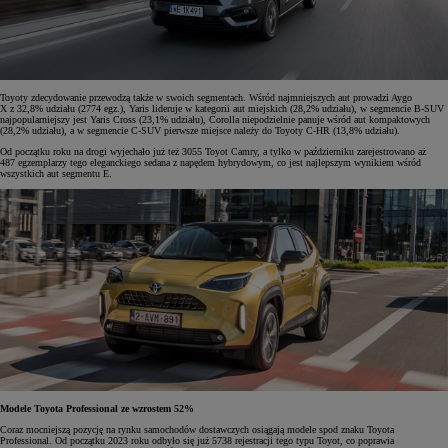
Toyoty zdecydowanie przewodzą także w swoich segmentach. Wśród najmniejszych aut prowadzi Aygo
X z 32,8% udziału (2774 egz.), Yaris lideruje w kategorii aut miejskich (28,2% udziału), w segmencie B-SUV
najpopularniejszy jest Yaris Cross (23,1% udziału), Corolla niepodzielnie panuje wśród aut kompaktowych
(28,2% udziału), a w segmencie C-SUV pierwsze miejsce należy do Toyoty C-HR (13,8% udziału).
Od początku roku na drogi wyjechało już też 3055 Toyot Camry, a tylko w październiku zarejestrowano aż
487 egzemplarzy tego eleganckiego sedana z napędem hybrydowym, co jest najlepszym wynikiem wśród
wszystkich aut segmentu E.
Modele Toyota Professional ze wzrostem 52%
Coraz mocniejszą pozycję na rynku samochodów dostawczych osiągają modele spod znaku Toyota
Professional. Od początku 2023 roku odbyło się już 5738 rejestracji tego typu Toyot, co poprawia