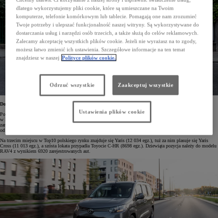
dlatego wykorzystujemy pliki cookie, które są umieszczane na Twoim
komputerze, telefonie komórkowym lub tablecie. Pomagają one nam zrozumieć
Twoje potrzeby i ulepszać funkcjonalność naszej witryny. Są wykorzystywane do
dostarczania usług i narzędzi osób trzecich, a także służą do celów reklamowych.
Zalecamy akceptację wszystkich plików cookie. Jeżeli nie wyrażasz na to zgody,
możesz łatwo zmienić ich ustawienia. Szczegółowe informacje na ten temat
znajdziesz w naszej
Polityce plików cookie.
Odrzuć wszystkie
Zaakceptuj wszystkie
Dominacja modeli Toyoty na liście Top10
Ustawienia plików cookie
Po dziesięciu miesiącach sprzedaży aż pięć Toyot znajduje się w zestawieniu dziesięciu najpopularniejszych
w Polsce modeli 2023 roku. Wśród nich prym wiedzie oczywiście Corolla, która z wynikiem 21 216
zarejestrowanych aut zajmuje bezapelacyjnie pierwsze miejsce. Rezultat ten jest już o 21% lepszy
od zeszłorocznego, a w samym tylko październiku z salonów odebrano 2869 egzemplarzy tego modelu.
Na trzecim miejscu w Top10 polskiego rynku znajduje się Yaris (12 034 egz.), tuż za nim plasuje się Yaris
Cross (11 013 egz.), a szósta lokata przypadła Toyocie C-HR (8698 egz.). Dziewiąta pozycja należy do modelu
RAV4 z wynikiem 6920 zarejestrowanych aut.