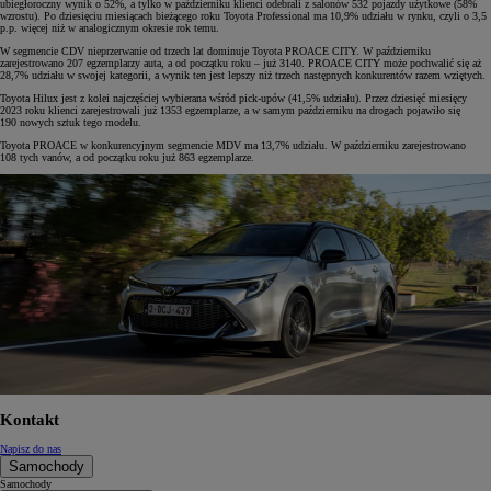
ubiegłoroczny wynik o 52%, a tylko w październiku klienci odebrali z salonów 532 pojazdy użytkowe (58%
wzrostu). Po dziesięciu miesiącach bieżącego roku Toyota Professional ma 10,9% udziału w rynku, czyli o 3,5
p.p. więcej niż w analogicznym okresie rok temu.
W segmencie CDV nieprzerwanie od trzech lat dominuje Toyota PROACE CITY. W październiku
zarejestrowano 207 egzemplarzy auta, a od początku roku – już 3140. PROACE CITY może pochwalić się aż
28,7% udziału w swojej kategorii, a wynik ten jest lepszy niż trzech następnych konkurentów razem wziętych.
Toyota Hilux jest z kolei najczęściej wybierana wśród pick-upów (41,5% udziału). Przez dziesięć
miesięcy
2023 roku klienci zarejestrowali już 1353 egzemplarze, a w samym październiku na drogach pojawiło się
190 nowych sztuk tego modelu.
Toyota PROACE w konkurencyjnym segmencie MDV ma 13,7% udziału. W październiku zarejestrowano
108 tych vanów, a od początku roku już 863 egzemplarze.
Kontakt
Napisz do nas
Samochody
Samochody