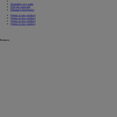
Skontaktuj się z nami
Polityka ciasteczek
Deklaracja dostępności
(Opens in new window)
(Opens in new window)
(Opens in new window)
(Opens in new window)
Partnerzy