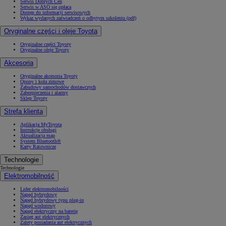
Serwis Dobrych Cen
Serwis w ASO się opłaca
Dostęp do informacji serwisowych
Wykaz wydanych zaświadczeń o odbytym szkoleniu (pdf)
Oryginalne części i oleje Toyota
Oryginalne części Toyoty
Oryginalne oleje Toyoty
Akcesoria
Oryginalne akcesoria Toyoty
Opony i koła zimowe
Zabudowy samochodów dostawczych
Zabezpieczenia i alarmy
Sklep Toyoty
Strefa klienta
Aplikacja MyToyota
Instrukcje obsługi
Aktualizacja map
System Bluetooth®
Karty Ratownicze
Technologie
Technologie
Elektromobilność
Lider elektromobilności
Napęd hybrydowy
Napęd hybrydowy typu plug-in
Napęd wodorowy
Napęd elektryczny na baterię
Zasięg aut elektrycznych
Zalety posiadania aut elektrycznych