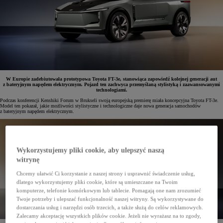
W Europie zadebiutowała prototypowa Toyota FT-3e, stanowiąca zapowiedź kolejnej generacji aut
z bateryjnym napędem elektrycznym. Pojazd ten zachwyca przemyślaną stylistyką i zaawansowanymi
technologiami.
Podczas konferencji Kenshiki Forum w Brukseli swoją europejską premierę miała koncepcyjna Toyota FT-3e.
Model ten pokazał, jakie możliwości stylistyczne i technologiczne daje nowa generacja samochodów
z bateryjnym napędem elektrycznym.
Wykorzystujemy pliki cookie, aby ulepszyć naszą
witrynę
Chcemy ułatwić Ci korzystanie z naszej strony i usprawnić świadczenie usług,
dlatego wykorzystujemy pliki cookie, które są umieszczane na Twoim
komputerze, telefonie komórkowym lub tablecie. Pomagają one nam zrozumieć
Twoje potrzeby i ulepszać funkcjonalność naszej witryny. Są wykorzystywane do
dostarczania usług i narzędzi osób trzecich, a także służą do celów reklamowych.
Zalecamy akceptację wszystkich plików cookie. Jeżeli nie wyrażasz na to zgody,