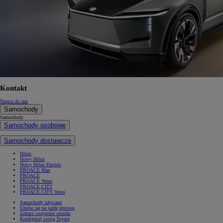
Kontakt
Napisz do nas
Samochody
Samochody
Samochody osobowe
Samochody dostawcze
Hilux
Nowy Hilux
Nowy Hilux Electric
PROACE Max
PROACE
PROACE Verso
PROACE CITY
PROACE CITY Verso
Samochody używane
Umów się na jazdę testową
Zobacz wszystkie cenniki
Konfiguruj swoją Toyotę