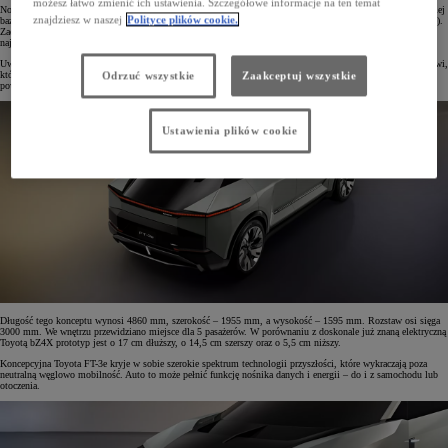
możesz łatwo zmienić ich ustawienia. Szczegółowe informacje na ten temat
Nowa Toyota FT-3e została oparta na zupełnie nowej architekturze dla samochodów elektrycznych (na tej samej
znajdziesz w naszej
Polityce plików cookie.
bazie stworzono koncepcyjny model Lexusa – ekskluzywnego sedana LF-ZC, a także sportową Toyotę FT-Se).
Zachwyca imponującym designem nadwozia, który łączy w sobie zaawansowaną stylistykę z możliwie
najprostszymi liniami nadwozia.
Uwagę zwracają cyfrowe wyświetlacze, które rozciągają się od dolnej krawędzi nadwozia do górnej części drzwi,
które przekazują kierowcy informacje o stanie naładowania akumulatora, temperaturze w kabinie czy jakości
Odrzuć wszystkie
Zaakceptuj wszystkie
powietrza, jeszcze zanim ten wsiądzie do auta.
Ustawienia plików cookie
Długość tego konceptu wynosi 4860 mm, szerokość – 1955 mm, a wysokość – 1595 mm. Rozstaw osi sięga
3000 mm. We wnętrzu przewidziano miejsce dla 5 pasażerów. W porównaniu z doskonale już znaną elektryczną
Toyotą bZ4X prototyp jest o 17 cm dłuższy, o 14,5 cm szerszy oraz o 5,5 cm niższy.
Koncepcyjna Toyota FT-3e kryje w sobie szerokie spektrum technologii przyszłości, które wykraczają poza
neutralną węglowo mobilność. Auto to może pełnić funkcję nośnika danych i energii – do i z samochodu lub
otoczenia.