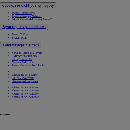
Ładowanie elektrycznej Toyoty
Toyota HomeCharge
Toyota Charging Network
Jak naładować elektryczną Toyotę?
Systemy bezpieczeństwa
Toyota T-Mate
System eCall
Komunikacja z autem
Nowa aplikacja MyToyota
Cyfrowy opiekun auta
Usługi Connected
Płatne subskrypcje
Toyota Connectivity Match
Skontaktuj się z nami
Polityka ciasteczek
Deklaracja dostępności
(Opens in new window)
(Opens in new window)
(Opens in new window)
(Opens in new window)
Partnerzy