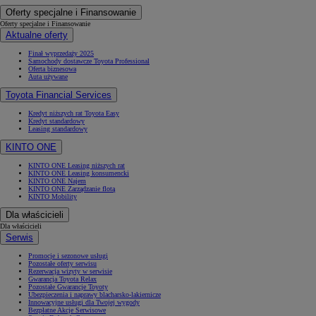
Oferty specjalne i Finansowanie
Oferty specjalne i Finansowanie
Aktualne oferty
Finał wyprzedaży 2025
Samochody dostawcze Toyota Professional
Oferta biznesowa
Auta używane
Toyota Financial Services
Kredyt niższych rat Toyota Easy
Kredyt standardowy
Leasing standardowy
KINTO ONE
KINTO ONE Leasing niższych rat
KINTO ONE Leasing konsumencki
KINTO ONE Najem
KINTO ONE Zarządzanie flotą
KINTO Mobility
Dla właścicieli
Dla właścicieli
Serwis
Promocje i sezonowe usługi
Pozostałe oferty serwisu
Rezerwacja wizyty w serwisie
Gwarancja Toyota Relax
Pozostałe Gwarancje Toyoty
Ubezpieczenia i naprawy blacharsko-lakiernicze
Innowacyjne usługi dla Twojej wygody
Bezpłatne Akcje Serwisowe