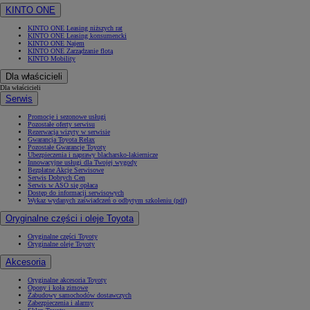
KINTO ONE
KINTO ONE Leasing niższych rat
KINTO ONE Leasing konsumencki
KINTO ONE Najem
KINTO ONE Zarządzanie flotą
KINTO Mobility
Dla właścicieli
Dla właścicieli
Serwis
Promocje i sezonowe usługi
Pozostałe oferty serwisu
Rezerwacja wizyty w serwisie
Gwarancja Toyota Relax
Pozostałe Gwarancje Toyoty
Ubezpieczenia i naprawy blacharsko-lakiernicze
Innowacyjne usługi dla Twojej wygody
Bezpłatne Akcje Serwisowe
Serwis Dobrych Cen
Serwis w ASO się opłaca
Dostęp do informacji serwisowych
Wykaz wydanych zaświadczeń o odbytym szkoleniu (pdf)
Oryginalne części i oleje Toyota
Oryginalne części Toyoty
Oryginalne oleje Toyoty
Akcesoria
Oryginalne akcesoria Toyoty
Opony i koła zimowe
Zabudowy samochodów dostawczych
Zabezpieczenia i alarmy