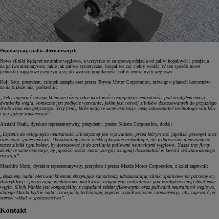
Popularyzacja paliw alternatywnych
Nowe silniki będą też neutralne węglowo, a wszystko to za sprawą odejścia od paliw kopalnych i przejścia
na paliwa alternatywne, takie jak paliwa syntetyczne, biopaliwa czy ciekły wodór. W ten sposób nowe
jednostki napędowe przyczynią się do wzrostu popularności paliw neutralnych węglowo.
Koji Sato, prezydent, członek zarządu oraz prezes Toyota Motor Corporation, mówiąc o planach koncernów
na najbliższe lata, podkreślił:
„Żeby zapewnić naszym klientom różnorodne możliwości osiągnięcia neutralności pod względem emisji
dwutlenku węgla, konieczne jest podjęcie wyzwania, jakim jest rozwój silników dostosowanych do przyszłego
środowiska energetycznego. Trzy firmy, które mają te same aspiracje, będą udoskonalać technologie silników
i przyjaźnie konkurować”.
Atsushi Osaki, dyrektor reprezentatywny, prezydent i prezes Subaru Corporation, dodał:
„Dążenie do osiągnięcia neutralności klimatycznej jest wyzwaniem, przed którym stoi japoński przemysł oraz
całe nasze społeczeństwo. Doskonalimy nasze zelektryfikowane technologie, ale jednocześnie ulepszamy też
nasze silniki typu bokser, by dostosować je do zasilania paliwami neutralnymi węglowo. Nasze trzy firmy
dzielą te same aspiracje, by japoński sektor motoryzacyjny osiągnął doskonałość w kwestii zrównoważonego
rozwoju”.
Masahiro Moro, dyrektor reprezentatywny, prezydent i prezes Mazda Motor Corporation, z kolei zapewnił:
„Będziemy nadal oferować klientom ekscytujące samochody, udoskonalając silniki spalinowe na potrzeby ery
elektryfikacji i poszerzając wielotorowe możliwości osiągnięcia neutralności pod względem emisji dwutlenku
węgla. Silnik Wankla jest kompatybilny z napędami zelektryfikowanymi oraz paliwami neutralnymi węglowo,
dlatego Mazda będzie nadal rozwijać tę technologię poprzez współtworzenie i konkurencję, aby zapewnić jej
szeroki wkład w społeczeństwo”.
Kontakt