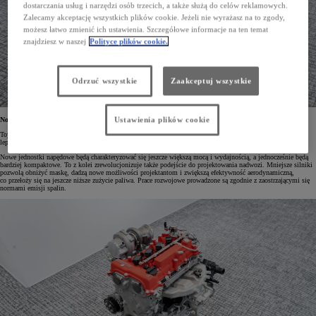
dostarczania usług i narzędzi osób trzecich, a także służą do celów reklamowych.
Zalecamy akceptację wszystkich plików cookie. Jeżeli nie wyrażasz na to zgody,
możesz łatwo zmienić ich ustawienia. Szczegółowe informacje na ten temat
znajdziesz w naszej
Polityce plików cookie.
Odrzuć wszystkie
Zaakceptuj wszystkie
Ustawienia plików cookie
Nowa generacja silników spalinowych
Toyota, Subaru i Mazda będą dążyć do tego, by kolejna generacja silników spalinowych miała zdecydowanie
lepsze osiągi oraz była zoptymalizowana pod kątem integracji z napędami elektrycznymi.
Nowe jednostki napędowe będą charakteryzować się jeszcze większą mocą i wydajnością, a jednocześnie będą
bardziej kompaktowe. To z kolei zrewolucjonizuje także podejście do projektowania nadwozi. Mniejsze silniki
pozwolą obniżyć maskę, dadzą nowe możliwości projektantom i zwiększą efektywność aerodynamiczną,
co przełoży się na jeszcze niższe zużycie paliwa. Prace rozwojowe prowadzone są zgodnie z zaostrzającymi się
normami emisji spalin.