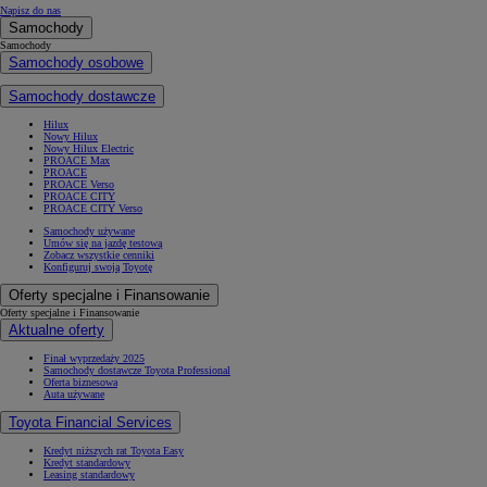
Napisz do nas
Samochody
Samochody
Samochody osobowe
Samochody dostawcze
Hilux
Nowy Hilux
Nowy Hilux Electric
PROACE Max
PROACE
PROACE Verso
PROACE CITY
PROACE CITY Verso
Samochody używane
Umów się na jazdę testową
Zobacz wszystkie cenniki
Konfiguruj swoją Toyotę
Oferty specjalne i Finansowanie
Oferty specjalne i Finansowanie
Aktualne oferty
Finał wyprzedaży 2025
Samochody dostawcze Toyota Professional
Oferta biznesowa
Auta używane
Toyota Financial Services
Kredyt niższych rat Toyota Easy
Kredyt standardowy
Leasing standardowy