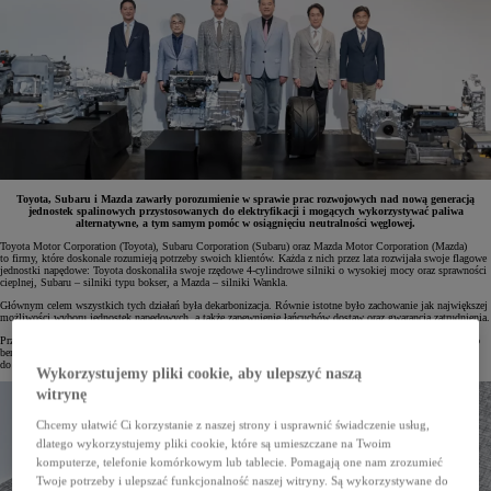
Toyota, Subaru i Mazda zawarły porozumienie w sprawie prac rozwojowych nad nową generacją
jednostek spalinowych przystosowanych do elektryfikacji i mogących wykorzystywać paliwa
alternatywne, a tym samym pomóc w osiągnięciu neutralności węglowej.
Toyota Motor Corporation (Toyota), Subaru Corporation (Subaru) oraz Mazda Motor Corporation (Mazda)
to firmy, które doskonale rozumieją potrzeby swoich klientów. Każda z nich przez lata rozwijała swoje flagowe
jednostki napędowe: Toyota doskonaliła swoje rzędowe 4-cylindrowe silniki o wysokiej mocy oraz sprawności
cieplnej, Subaru – silniki typu bokser, a Mazda – silniki Wankla.
Głównym celem wszystkich tych działań była dekarbonizacja. Równie istotne było zachowanie jak największej
możliwości wyboru jednostek napędowych, a także zapewnienie łańcuchów dostaw oraz gwarancja zatrudnienia.
Przez lata testowano różne silniki oraz nowoczesne paliwa, w tym m.in. ciekły wodór czy neutralne węglowo
benzyny. Ten proces jasno pokazał, że silniki spalinowe przyszłości odegrają istotną rolę na drodze
do osiągnięcia neutralności klimatycznej.
Wykorzystujemy pliki cookie, aby ulepszyć naszą
witrynę
Chcemy ułatwić Ci korzystanie z naszej strony i usprawnić świadczenie usług,
dlatego wykorzystujemy pliki cookie, które są umieszczane na Twoim
komputerze, telefonie komórkowym lub tablecie. Pomagają one nam zrozumieć
Twoje potrzeby i ulepszać funkcjonalność naszej witryny. Są wykorzystywane do