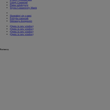
Usługi Connected
Płatne subskrypcje
Toyota Connectivity Match
Skontaktuj się z nami
Polityka ciasteczek
Deklaracja dostępności
(Opens in new window)
(Opens in new window)
(Opens in new window)
(Opens in new window)
Partnerzy