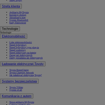
Sklep Toyoty
Strefa klienta
Aplikacja MyToyota
Instrukcje obsługi
Aktualizacja map
System Bluetooth®
Karty Ratownicze
Technologie
Technologie
Elektromobilność
Lider elektromobilności
Napęd hybrydowy
Napęd hybrydowy typu plug-in
Napęd wodorowy
Napęd elektryczny na baterię
Zasięg aut elektrycznych
Zalety posiadania aut elektrycznych
Ładowanie elektrycznej Toyoty
Toyota HomeCharge
Toyota Charging Network
Jak naładować elektryczną Toyotę?
Systemy bezpieczeństwa
Toyota T-Mate
System eCall
Komunikacja z autem
Nowa aplikacja MyToyota
Cyfrowy opiekun auta