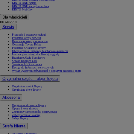
KINTO ONE Najem
KINTO ONE Zarządzanie flotą
KINTO Mobility
Dla właścicieli
Dla właścicieli
Serwis
Promocje i sezonowe usługi
Pozostałe oferty serwisu
Rezerwacja wizyty w serwisie
Gwarancja Toyota Relax
Pozostałe Gwarancje Toyoty
Ubezpieczenia i naprawy blacharsko-lakiernicze
Innowacyjne usługi dla Twojej wygody
Bezpłatne Akcje Serwisowe
Serwis Dobrych Cen
Serwis w ASO się opłaca
Dostęp do informacji serwisowych
Wykaz wydanych zaświadczeń o odbytym szkoleniu (pdf)
Oryginalne części i oleje Toyota
Oryginalne części Toyoty
Oryginalne oleje Toyoty
Akcesoria
Oryginalne akcesoria Toyoty
Opony i koła zimowe
Zabudowy samochodów dostawczych
Zabezpieczenia i alarmy
Sklep Toyoty
Strefa klienta
Aplikacja MyToyota