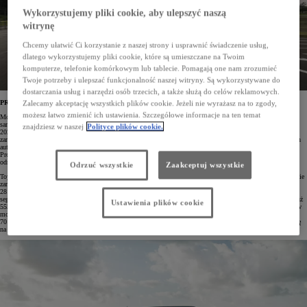
Wykorzystujemy pliki cookie, aby ulepszyć naszą
witrynę
Chcemy ułatwić Ci korzystanie z naszej strony i usprawnić świadczenie usług,
dlatego wykorzystujemy pliki cookie, które są umieszczane na Twoim
komputerze, telefonie komórkowym lub tablecie. Pomagają one nam zrozumieć
Twoje potrzeby i ulepszać funkcjonalność naszej witryny. Są wykorzystywane do
dostarczania usług i narzędzi osób trzecich, a także służą do celów reklamowych.
PROACE CITY i PROACE MAX z coraz lepszymi wynikami
Zalecamy akceptację wszystkich plików cookie. Jeżeli nie wyrażasz na to zgody,
możesz łatwo zmienić ich ustawienia. Szczegółowe informacje na ten temat
Model PROACE CITY ugruntował swoją pozycję jednego z najbardziej rozpoznawalnych kompaktowych
samochodów dostawczych. Od lat pozostaje liderem segmentu CDV, a po pierwszych dwóch miesiącach
znajdziesz w naszej
Polityce plików cookie.
2026 roku utrzymuje prowadzenie z udziałem rynkowym wynoszącym 35,6%. Od początku roku
zarejestrowano 1276 egzemplarzy tego modelu, co oznacza wzrost o 15,7%, a w samym lutym liczba nowych
aut na drogach zwiększyła się o 653 sztuki. Największym zainteresowaniem wśród klientów Toyota
Professional cieszą się użytkowe wersje furgon, których zarejestrowano 896 egzemplarzy, natomiast osobowa
odmiana PROACE CITY Verso znalazła dotychczas 380 nabywców.
Odrzuć wszystkie
Zaakceptuj wszystkie
Toyota PROACE plasuje się na trzeciej pozycji w segmencie MDV, osiągając 16,4% udziału w rynku. Łącznie
zarejestrowano 537 pojazdów, z czego aż 301 trafiło do klientów w lutym. Wersje osobowe Verso wybrało
281 użytkowników, natomiast 256 egzemplarzy stanowią klasyczne vany. W najbardziej wymagającym
segmencie HDV model PROACE MAX zdobył 10,1% udziału w rynku. Od początku roku zarejestrowano już
Ustawienia plików cookie
555 takich samochodów, w tym 245 w lutym, co oznacza wzrost o 1,5% rok do roku. W kategorii pick-upów
model Hilux osiągnął 9,6% udziału rynkowego – w ciągu dwóch pierwszych miesięcy roku zarejestrowano
70 egzemplarzy tego słynącego z trwałości i niezawodności auta, z czego połowa, czyli 35 sztuk, pojawiła się
na drogach w lutym.