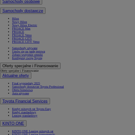
Samochody osobowe
Samochody dostawcze
Hilux
Nowy Hilux
Nowy Hilux Electric
PROACE Max
PROACE
PROACE Verso
PROACE CITY
PROACE CITY Verso
Samochody używane
Umów się na jazdę testową
Zobacz wszystkie cenniki
Konfiguruj swoją Toyotę
Oferty specjalne i Finansowanie
Oferty specjalne i Finansowanie
Aktualne oferty
Finał wyprzedaży 2025
Samochody dostawcze Toyota Professional
Oferta biznesowa
Auta używane
Toyota Financial Services
Kredyt niższych rat Toyota Easy
Kredyt standardowy
Leasing standardowy
KINTO ONE
KINTO ONE Leasing niższych rat
KINTO ONE Leasing konsumencki