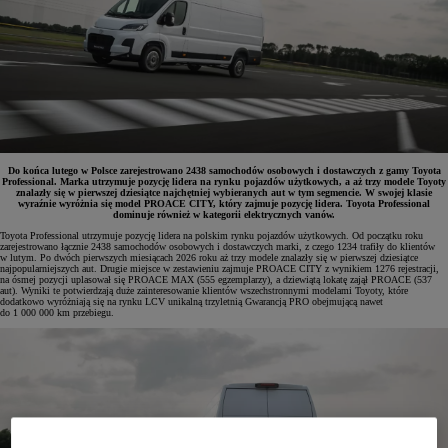
Do końca lutego w Polsce zarejestrowano 2438 samochodów osobowych i dostawczych z gamy Toyota
Professional. Marka utrzymuje pozycję lidera na rynku pojazdów użytkowych, a aż trzy modele Toyoty
znalazły się w pierwszej dziesiątce najchętniej wybieranych aut w tym segmencie. W swojej klasie
wyraźnie wyróżnia się model PROACE CITY, który zajmuje pozycję lidera. Toyota Professional
dominuje również w kategorii elektrycznych vanów.
Toyota Professional utrzymuje pozycję lidera na polskim rynku pojazdów użytkowych. Od początku roku
zarejestrowano łącznie 2438 samochodów osobowych i dostawczych marki, z czego 1234 trafiły do klientów
w lutym. Po dwóch pierwszych miesiącach 2026 roku aż trzy modele znalazły się w pierwszej dziesiątce
najpopularniejszych aut. Drugie miejsce w zestawieniu zajmuje PROACE CITY z wynikiem 1276 rejestracji,
na ósmej pozycji uplasował się PROACE MAX (555 egzemplarzy), a dziewiątą lokatę zajął PROACE (537
aut). Wyniki te potwierdzają duże zainteresowanie klientów wszechstronnymi modelami Toyoty, które
dodatkowo wyróżniają się na rynku LCV unikalną trzyletnią Gwarancją PRO obejmującą nawet
do 1 000 000 km przebiegu.