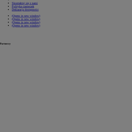
Skontaktuj się z nami
Polityka ciasteczek
Deklaracja dostępności
(Opens in new window)
(Opens in new window)
(Opens in new window)
(Opens in new window)
Partnerzy