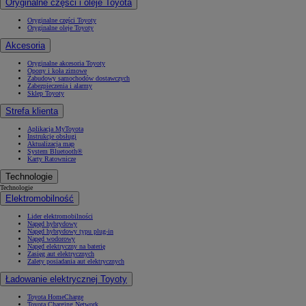
Oryginalne części i oleje Toyota
Oryginalne części Toyoty
Oryginalne oleje Toyoty
Akcesoria
Oryginalne akcesoria Toyoty
Opony i koła zimowe
Zabudowy samochodów dostawczych
Zabezpieczenia i alarmy
Sklep Toyoty
Strefa klienta
Aplikacja MyToyota
Instrukcje obsługi
Aktualizacja map
System Bluetooth®
Karty Ratownicze
Technologie
Technologie
Elektromobilność
Lider elektromobilności
Napęd hybrydowy
Napęd hybrydowy typu plug-in
Napęd wodorowy
Napęd elektryczny na baterię
Zasięg aut elektrycznych
Zalety posiadania aut elektrycznych
Ładowanie elektrycznej Toyoty
Toyota HomeCharge
Toyota Charging Network