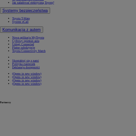
Jak naładować elektryczną Toyotę?
Systemy bezpieczeństwa
Toyota T-Mate
System eCall
Komunikacja z autem
Nowa aplikacja MyToyota
Cyfrowy opiekun auta
Usługi Connected
Płatne subskrypcje
Toyota Connectivity Match
Skontaktuj się z nami
Polityka ciasteczek
Deklaracja dostępności
(Opens in new window)
(Opens in new window)
(Opens in new window)
(Opens in new window)
Partnerzy