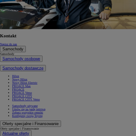
Kontakt
Napisz do nas
Samochody
Samochody
Samochody osobowe
Samochody dostawcze
Hilux
Nowy Hilux
Nowy Hilux Electric
PROACE Max
PROACE
PROACE Verso
PROACE CITY
PROACE CITY Verso
Samochody używane
Umów się na jazdę testową
Zobacz wszystkie cenniki
Konfiguruj swoją Toyotę
Oferty specjalne i Finansowanie
Oferty specjalne i Finansowanie
Aktualne oferty