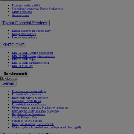
Finał wyprzedaży 2025
Samochody dostawcze Toyota Professional
Oferta biznesowa
Auta używane
Toyota Financial Services
Kredyt niższych rat Toyota Easy
Kredyt standardowy
Leasing standardowy
KINTO ONE
KINTO ONE Leasing niższych rat
KINTO ONE Leasing konsumencki
KINTO ONE Najem
KINTO ONE Zarządzanie flotą
KINTO Mobility
Dla właścicieli
Dla właścicieli
Serwis
Promocje i sezonowe usługi
Pozostałe oferty serwisu
Rezerwacja wizyty w serwisie
Gwarancja Toyota Relax
Pozostałe Gwarancje Toyoty
Ubezpieczenia i naprawy blacharsko-lakiernicze
Innowacyjne usługi dla Twojej wygody
Bezpłatne Akcje Serwisowe
Serwis Dobrych Cen
Serwis w ASO się opłaca
Dostęp do informacji serwisowych
Wykaz wydanych zaświadczeń o odbytym szkoleniu (pdf)