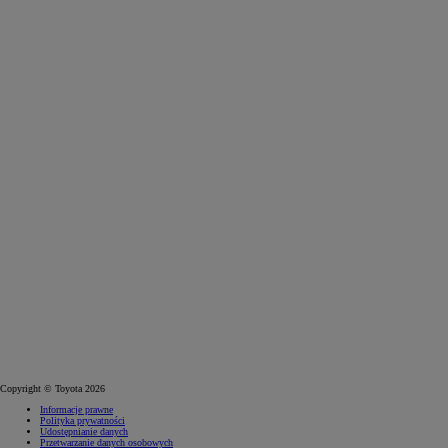
Copyright © Toyota 2026
Informacje prawne
Polityka prywatności
Udostępnianie danych
Przetwarzanie danych osobowych