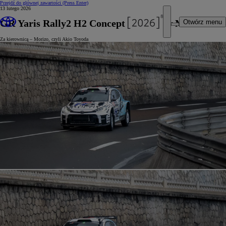
Przejdź do głównej zawartości
(Press Enter)
13 lutego 2026
GR Yaris Rally2 H2 Concept na torze w Monako
Otwórz menu
Za kierownicą – Morizo, czyli Akio Toyoda