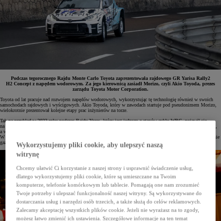
Podczas tegorocznego Rajdu Monte Carlo Toyota zaprezentowała rajdowego GR Yarisa Rally2
H2 Concept z napędem wodorowym. Za jego kierownicą zasiadł Morizo, czyli Akio Toyoda, prezes
zarządu Toyota Motor Corporation.
Toyota od lat pracuje nad rozwojem napędów wodorowych, wykorzystując tę technologię również w swoich
samochodach rajdowych i wyścigowych. Akio Toyoda, który w zawodach startuje pod pseudonimem Morizo,
wielokrotnie prezentował kolejne etapy prac inżynierów na torze.
Tak na przykład w 2022 roku podczas Rajdu Ypres, który jest jednym z etapów cyklu WRC, pojawił się
na trasie odcinków specjalnych za kierownicą GR Yarisa z wodorowym silnikiem spalinowym. W 2023 roku,
a więc w setną rocznicę wyścigu 24h Le Mans, wyjechał na Circuit de la Sarthe w GR Corolli H2 Concept.
W japońskiej serii wyścigowej Super Taikyu startował prototypową GR Corollą z silnikami na wodór w stanie
gazowym oraz skroplonym.
Wykorzystujemy pliki cookie, aby ulepszyć naszą
witrynę
Chcemy ułatwić Ci korzystanie z naszej strony i usprawnić świadczenie usług,
dlatego wykorzystujemy pliki cookie, które są umieszczane na Twoim
komputerze, telefonie komórkowym lub tablecie. Pomagają one nam zrozumieć
Twoje potrzeby i ulepszać funkcjonalność naszej witryny. Są wykorzystywane do
dostarczania usług i narzędzi osób trzecich, a także służą do celów reklamowych.
Zalecamy akceptację wszystkich plików cookie. Jeżeli nie wyrażasz na to zgody,
możesz łatwo zmienić ich ustawienia. Szczegółowe informacje na ten temat